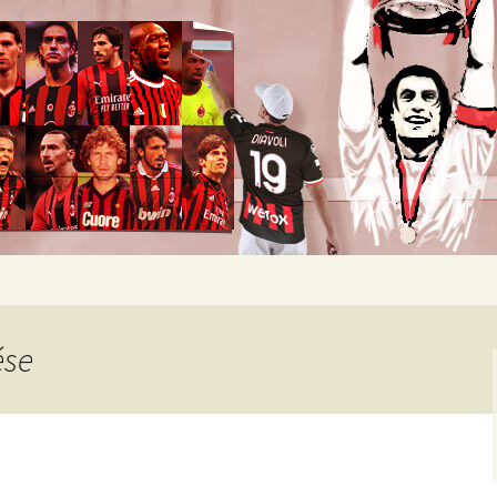
okban heverő csapatról.
ése