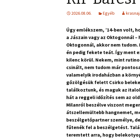
2026.08.06.
Egyéb
krasnaj
Úgy emlékszem, ’14-ben volt, ho
a Jászain vagy az Oktogonnál – h
Oktogonnál, akkor nem tudom. D
én pedig fekete teát. Így ment e
kilenc körül. Nekem, mint rutino
csinált, nem tudom már pontosa
valamelyik irodaházban a környé
gőzölgésük felett Csirko belek
találkoztunk, és maguk az ita
hát a reggeli időzítés sem az ol
Milanról beszélve viszont meg
átszellemültebb hangnemet, még
beszélgetőpartner személye, de
fűtenék fel a beszélgetést. Tal
teremtett arra, hogy belekotyo