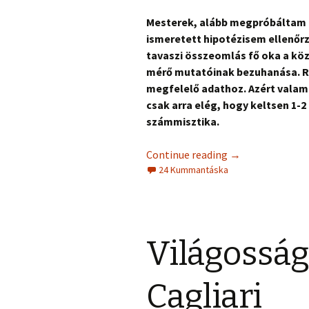
Mesterek, alább megpróbáltam 
ismeretett hipotézisem ellenőrz
tavaszi összeomlás fő oka a közé
mérő mutatóinak bezuhanása. Rö
megfelelő adathoz. Azért valami
csak arra elég, hogy keltsen 1-2
számmisztika.
Continue reading
→
24 Kummantáska
Világosság
Cagliari