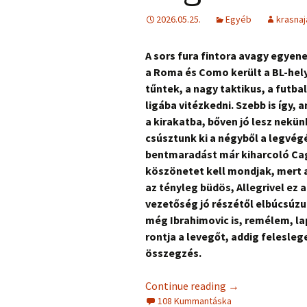
2026.05.25.
Egyéb
krasnaj
A sors fura fintora avagy egyen
a Roma és Como került a BL-hel
tűntek, a nagy taktikus, a futba
ligába vitézkedni. Szebb is így, 
a kirakatba, bőven jó lesz nek
csúsztunk ki a négyből a legvégé
bentmaradást már kiharcoló Cagli
köszönetet kell mondjak, mert a
az tényleg büdös, Allegrivel ez a
vezetőség jó részétől elbúcsúzun
még Ibrahimovic is, remélem, la
rontja a levegőt, addig felesleg
összegzés.
Continue reading
→
108 Kummantáska