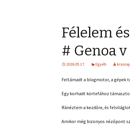
Félelem és
# Genoa v
2026.05.17.
Egyéb
krasnaj
Feltámadt a blogmotor, a gépek t
Egy korhadt körtefához támasztom
Ránéztem a kezdőre, és felviláglot
Amikor még bizonyos nézőpont sze