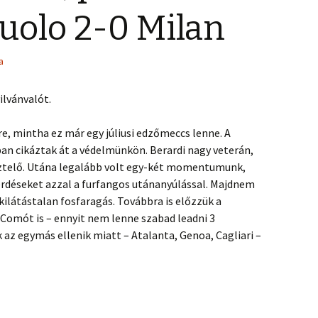
uolo 2-0 Milan
a
ilvánvalót.
e, mintha ez már egy júliusi edzőmeccs lenne. A
ban cikáztak át a védelmünkön. Berardi nagy veterán,
ztelő. Utána legalább volt egy-két momentumunk,
kérdéseket azzal a furfangos utánanyúlással. Majdnem
ilátástalan fosfaragás. Továbbra is előzzük a
 Comót is – ennyit nem lenne szabad leadni 3
k az egymás ellenik miatt – Atalanta, Genoa, Cagliari –