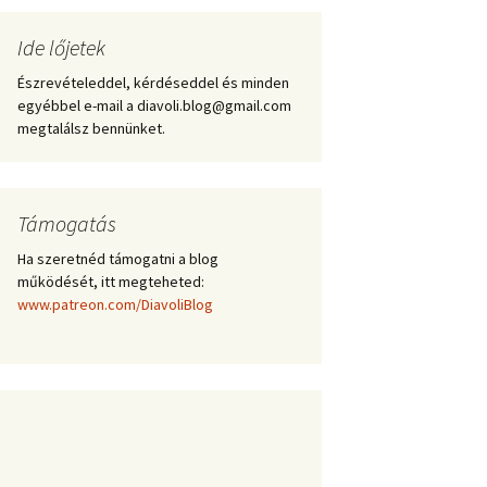
Ide lőjetek
Észrevételeddel, kérdéseddel és minden
egyébbel e-mail a diavoli.blog@gmail.com
megtalálsz bennünket.
Támogatás
Ha szeretnéd támogatni a blog
működését, itt megteheted:
www.patreon.com/DiavoliBlog