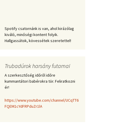
Spotify csatornánk is van, ahol kirázólag
kiváló, minőségi kontent folyik.
Hallgassátok, kövessétek szeretettel!
Trubadúrok harsány futamai
A szerkesztőség időről időre
kummantátori babérokra tör. Feliratkozni
ér!
https://www.youtube.com/channel/UCqTT6
FQEM1cYdFRPduZr1lA