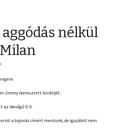
 aggódás nélkül
 Milan
a
engere.
 Jimmy leeresztett biciklijét.
t az idevágó 0-0.
rint a bajnoki címért mentünk, de igazából nem.