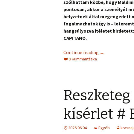
szólhattam közbe, hogy Maldini 
pontosan, akkor a személyét mé
helyzetnek által megengedett ma
fogalmazhatok így is – leteremt
hangsúlyozva ítéletet hirdetett:
CAPITANO.
Continue reading
→
9 Kummantáska
Reszketeg
kísérlet #
2026.06.04.
Egyéb
krasnaj