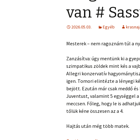
van # Sass
2026.05.03.
Egyéb
krasnaj
Mesterek – nem ragoznám túl a ny
Zanzásítva: úgy mentünk ki a gyepr
szimpatikus zöldek mint kés a vaj
Allegri konzervatív hagyománytis
igen. Tomori elintézte a lényegi 
bejött. Ezután már csak meddő és k
Juventust, valamint 5 egységgel a
meccsen. Főleg, hogy le is adhatju
tőlük kéne összesen az a 4.
Hajtás után még több matek.