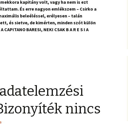
mekkora kapitány volt, vagy ha nem is ezt
ltattam. És erre nagyon emlékszem – Csirko a
ximális beleéléssel, erélyesen – talán
ett, és sietve, de kimérten, minden szót külön
 A CAPITANO BARESI, NEKI CSAK B A R E S I A
 adatelemzési
 Bizonyíték nincs
a