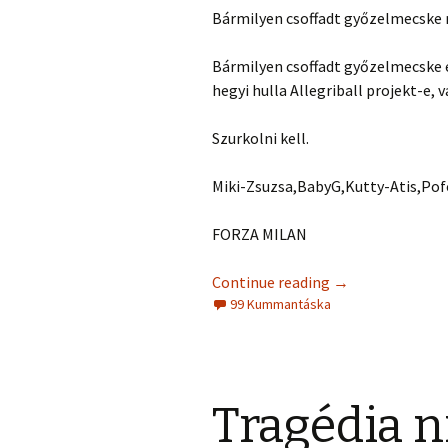
Bármilyen csoffadt győzelmecske 
Bármilyen csoffadt győzelmecske él
hegyi hulla Allegriball projekt-e, v
Szurkolni kell.
Miki-Zsuzsa,BabyG,Kutty-Atis,Po
FORZA MILAN
Continue reading
→
99 Kummantáska
Tragédia n