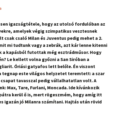
a
esen igazságtétele, hogy az utolsó fordulóban az
yekre, amelyek végig szimpatikus vesztesnek
llt csak csaló Milan és Juventus pedig mehet a 2.
amit mi tudtunk vagy a zebrák, azt kár lenne kitenni
ünk a kapásból futottak még esztrádműsor. Hogy
n? Le kellett volna győzni a San Siróban a
arit. Óriási gatyafos lett belőle. Én viszont
 tegnap este világos helyzetet teremtett: a szar
 csapat tavasszal pedig vállalhatatlan volt. A
k: Max, Tare, Furlani, Moncada. Ide kívánkozik
pátra kerül ő is, mert rögeszmém, hogy amíg itt
es igazán jó Milanra számítani. Hajtás után rövid