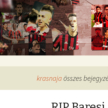
Romokban heverő blog egy rom
diavoli
Ugrás
a
tartalomhoz
krasnaja
összes bejegyz
RIP Baresi