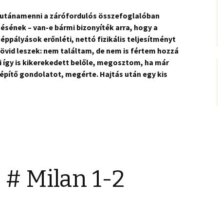
utánamenni a zárófordulós összefoglalóban
ésének – van-e bármi bizonyíték arra, hogy a
ppályások erőnléti, nettó fizikális teljesítményt
vid leszek: nem találtam, de nem is fértem hozzá
 így is kikerekedett belőle, megosztom, ha már
 építő gondolatot, megérte. Hajtás után egy kis
 # Milan 1-2