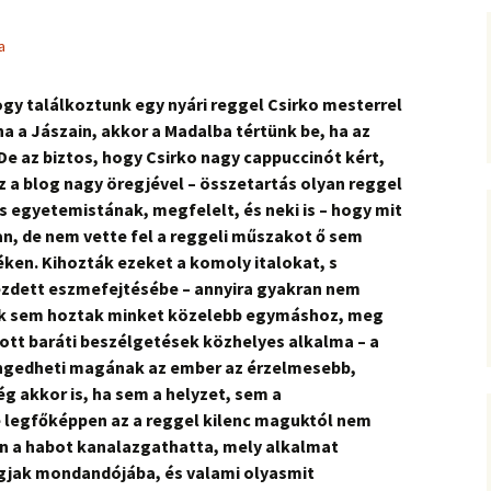
a
gy találkoztunk egy nyári reggel Csirko mesterrel
a a Jászain, akkor a Madalba tértünk be, ha az
e az biztos, hogy Csirko nagy cappuccinót kért,
z a blog nagy öregjével – összetartás olyan reggel
s egyetemistának, megfelelt, és neki is – hogy mit
n, de nem vette fel a reggeli műszakot ő sem
ken. Kihozták ezeket a komoly italokat, s
ezdett eszmefejtésébe – annyira gyakran nem
lok sem hoztak minket közelebb egymáshoz, meg
dott baráti beszélgetések közhelyes alkalma – a
engedheti magának az ember az érzelmesebb,
 akkor is, ha sem a helyzet, sem a
 legfőképpen az a reggel kilenc maguktól nem
án a habot kanalazgathatta, mely alkalmat
gjak mondandójába, és valami olyasmit