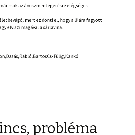
már csak az ánuszmentegetésre elégséges.
etbevágó, mert ez dönti el, hogy a lilára fagyott
agy elviszi magával a sárlavina.
fon,Dzsás,Rabló,BartosCs-Fülig,Kankó
incs, probléma