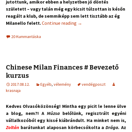
jutottunk, amikor ebben a helyzetben jó döntés
született – vagy talán még egy kicsit túlzottan is későn
reagált a klub, de semmiképp sem lett tisztább az ég
Milanello felett.
Continue reading
→
20 Kummantáska
Chinese Milan Finances # Bevezető
kurzus
2017.08.12.
Egyéb
,
vélemény
vendégposzt
krasnaja
Kedves Olvasóközönség! Mintha egy picit le lenne ülve
a blog, nem?! A
Múzsa
belőlünk, regisztrált egyéni
vállalkozóból egy kissé kiábrándult. Ha minket nem is,
Zoltán
barátunkat alaposan körbecsókolta a
Drága.
Az