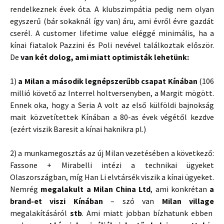
rendelkeznek évek óta. A klubszimpátia pedig nem olyan
egyszerű (bár sokaknál így van) áru, ami évről évre gazdát
cserél. A customer lifetime value eléggé minimális, ha a
kínai fiatalok Pazzini és Poli nevével találkoztak először.
De
van két dolog, ami miatt optimisták lehetünk:
1)
a Milan a második legnépszerűbb csapat Kínában
(106
millió követő az Interrel holtversenyben, a Margit mögött.
Ennek oka, hogy a Seria A volt az első külföldi bajnokság
mait közvetítettek Kínában a 80-as évek végétől kezdve
(ezért viszik Baresit a kínai haknikra pl.)
2) a munkamegosztás az új Milan vezetésében a következő:
Fassone + Mirabelli intézi a technikai ügyeket
Olaszországban, míg Han Li elvtársék viszik a kínai ügyeket.
Nemrég
megalakult a Milan China Ltd
, ami konkrétan
a
brand-et viszi Kínában
– szó van
Milan village
megalakításáról
stb
. Ami miatt jobban bízhatunk ebben