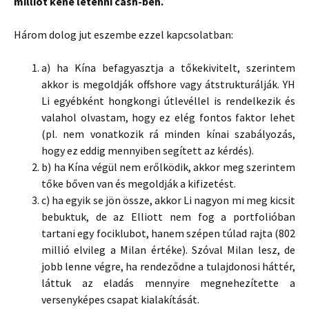
milliót kéne letenni cash-ben.
Három dolog jut eszembe ezzel kapcsolatban:
a) ha Kína befagyasztja a tőkekivitelt, szerintem
akkor is megoldják offshore vagy átstrukturálják. YH
Li egyébként hongkongi útlevéllel is rendelkezik és
valahol olvastam, hogy ez elég fontos faktor lehet
(pl. nem vonatkozik rá minden kínai szabályozás,
hogy ez eddig mennyiben segített az kérdés).
b) ha Kína végül nem erőlködik, akkor meg szerintem
tőke bőven van és megoldják a kifizetést.
c) ha egyik se jön össze, akkor Li nagyon mi meg kicsit
bebuktuk, de az Elliott nem fog a portfolióban
tartani egy fociklubot, hanem szépen túlad rajta (802
millió elvileg a Milan értéke). Szóval Milan lesz, de
jobb lenne végre, ha rendeződne a tulajdonosi háttér,
láttuk az eladás mennyire megnehezítette a
versenyképes csapat kialakítását.