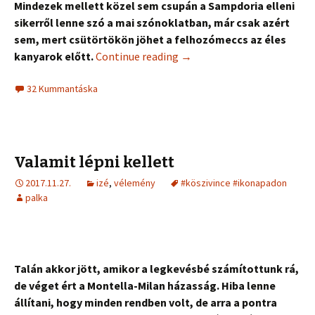
Mindezek mellett közel sem csupán a Sampdoria elleni
sikerről lenne szó a mai szónoklatban, már csak azért
sem, mert csütörtökön jöhet a felhozómeccs az éles
kanyarok előtt.
Continue reading
→
32 Kummantáska
Valamit lépni kellett
2017.11.27.
izé
,
vélemény
#köszivince #ikonapadon
palka
Talán akkor jött, amikor a legkevésbé számítottunk rá,
de véget ért a Montella-Milan házasság. Hiba lenne
állítani, hogy minden rendben volt, de arra a pontra