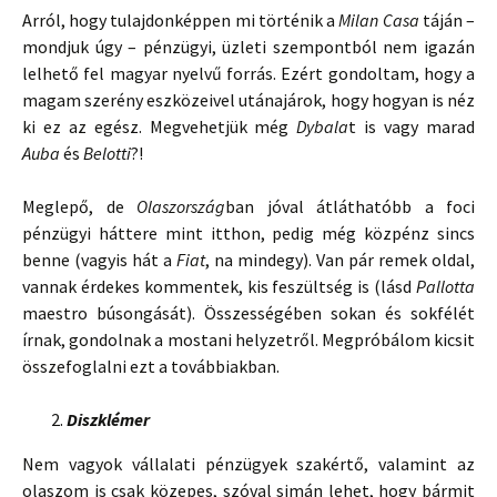
Arról, hogy tulajdonképpen mi történik a
Milan Casa
táján –
mondjuk úgy – pénzügyi, üzleti szempontból nem igazán
lelhető fel magyar nyelvű forrás. Ezért gondoltam, hogy a
magam szerény eszközeivel utánajárok, hogy hogyan is néz
ki ez az egész. Megvehetjük még
Dybala
t is vagy marad
Auba
és
Belotti
?!
Meglepő, de
Olaszország
ban jóval átláthatóbb a foci
pénzügyi háttere mint itthon, pedig még közpénz sincs
benne (vagyis hát a
Fiat
, na mindegy). Van pár remek oldal,
vannak érdekes kommentek, kis feszültség is (lásd
Pallotta
maestro búsongását). Összességében sokan és sokfélét
írnak, gondolnak a mostani helyzetről. Megpróbálom kicsit
összefoglalni ezt a továbbiakban.
Diszklémer
Nem vagyok vállalati pénzügyek szakértő, valamint az
olaszom is csak közepes, szóval simán lehet, hogy bármit