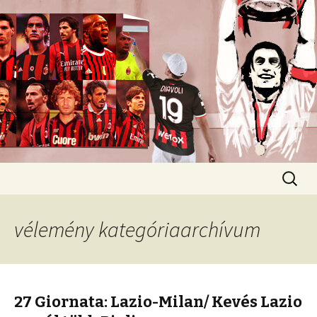
Romokban heverő blog egy romokban
heverő csapatról.
diavoli
Ugrás
Keresés
a
tartalomhoz
vélemény kategóriaarchívum
27 Giornata: Lazio-Milan/ Kevés Lazio