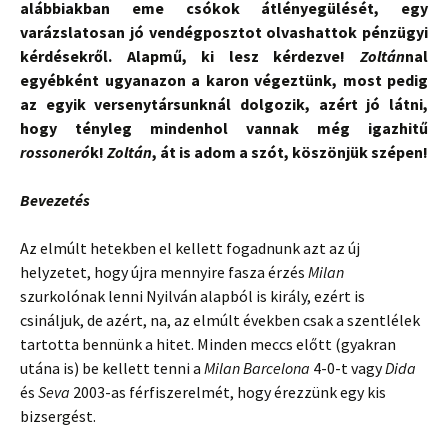
alábbiakban eme csókok átlényegülését, egy
varázslatosan jó vendégposztot olvashattok pénzügyi
kérdésekről. Alapmű, ki lesz kérdezve!
Zoltán
nal
egyébként ugyanazon a karon végeztünk, most pedig
az egyik versenytársunknál dolgozik, azért jó látni,
hogy tényleg mindenhol vannak még igazhitű
rossoneró
k!
Zoltán
, át is adom a szót, köszönjük szépen!
Bevezetés
Az elmúlt hetekben el kellett fogadnunk azt az új
helyzetet, hogy újra mennyire fasza érzés
Milan
szurkolónak lenni Nyilván alapból is király, ezért is
csináljuk, de azért, na, az elmúlt években csak a szentlélek
tartotta bennünk a hitet. Minden meccs előtt (gyakran
utána is) be kellett tenni a
Milan Barcelona
4-0-t vagy
Dida
és
Seva
2003-as férfiszerelmét, hogy érezzünk egy kis
bizsergést.