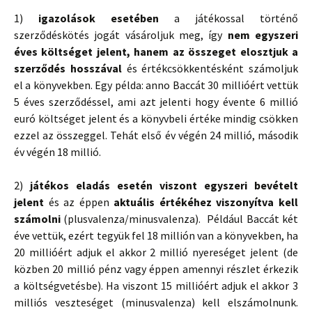
1)
igazolások esetében
a játékossal történő
szerződéskötés jogát vásároljuk meg, így
nem egyszeri
éves költséget jelent, hanem az összeget elosztjuk a
szerződés hosszával
és értékcsökkentésként számoljuk
el a könyvekben. Egy példa: anno Baccát 30 millióért vettük
5 éves szerződéssel, ami azt jelenti hogy évente 6 millió
euró költséget jelent és a könyvbeli értéke mindig csökken
ezzel az összeggel. Tehát első év végén 24 millió, második
év végén 18 millió.
2)
játékos eladás esetén viszont egyszeri bevételt
jelent
és az éppen
aktuális értékéhez viszonyítva kell
számolni
(plusvalenza/minusvalenza). Például Baccát két
éve vettük, ezért tegyük fel 18 millión van a könyvekben, ha
20 millióért adjuk el akkor 2 millió nyereséget jelent (de
közben 20 millió pénz vagy éppen amennyi részlet érkezik
a költségvetésbe). Ha viszont 15 millióért adjuk el akkor 3
milliós veszteséget (minusvalenza) kell elszámolnunk.