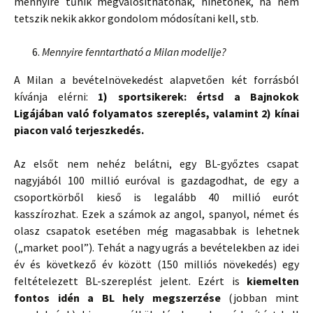
mennyire tűnik megvalósíthatónak, hihetőnek, ha nem
tetszik nekik akkor gondolom módosítani kell, stb.
Mennyire fenntartható a Milan modellje?
A Milan a bevételnövekedést alapvetően két forrásból
kívánja elérni:
1) sportsikerek: értsd a Bajnokok
Ligájában való folyamatos szereplés, valamint 2) kínai
piacon való terjeszkedés.
Az elsőt nem nehéz belátni, egy BL-győztes csapat
nagyjából 100 millió euróval is gazdagodhat, de egy a
csoportkörből kieső is legalább 40 millió eurót
kasszírozhat. Ezek a számok az angol, spanyol, német és
olasz csapatok esetében még magasabbak is lehetnek
(„market pool”). Tehát a nagy ugrás a bevételekben az idei
év és következő év között (150 milliós növekedés) egy
feltételezett BL-szereplést jelent. Ezért is
kiemelten
fontos idén a BL hely megszerzése
(jobban mint