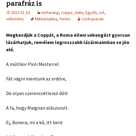
parafráz is
2023.01.10.
beharang
,
coppa_italia
,
Egyéb
,
izé
,
vélemény
Mikkamakka
,
Torino
csirkopasek
Megkezdjük a Coppát, a Roma elleni vekengést gyorsan
lázárhatjuk, remélem legrosszabb lázármaimban se jön
elő.
A múltkor Pioli Mesterrel
Fát vágni mentünk az erdőre,
De olyan szerencsétlenül dőlt
A fa, hogy Maignan alászorult.
Ej, Bonera, mi a kő, itt bent