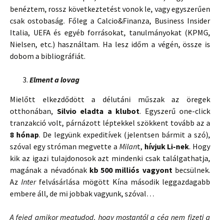
benéztem, rossz következtetést vonok le, vagy egyszerűen
csak ostobaság. Főleg a Calcio&Finanza, Business Insider
Italia, UEFA és egyéb forrásokat, tanulmányokat (KPMG,
Nielsen, etc.) használtam. Ha lesz időm a végén, össze is
dobom a bibliográfiát.
Elment a lovag
Mielőtt elkezdődött a délutáni műszak az öregek
otthonában,
Silvio eladta a klubot
. Egyszerű one-click
tranzakció volt, párnázott léptekkel szökkent tovább az a
8 hónap
. De legyünk expeditívek (jelentsen bármit a szó),
szóval egy stróman megvette a
Milan
t,
hívjuk Li-nek
. Hogy
kik az igazi tulajdonosok azt mindenki csak találgathatja,
magának a névadónak
kb 500 milliós vagyont
becsülnek.
Az
Inter
felvásárlása mögött Kína második leggazdagabb
embere áll, de mi jobbak vagyunk, szóval…
A fejed amikor megtudod, hogy mostantól a cég nem fizeti a