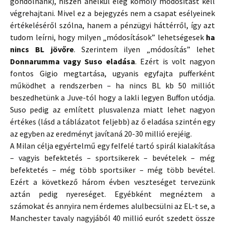
gondolnánk), hiszen anélkül elég komoly módosítást kell
végrehajtani. Mivel ez a bejegyzés nem a csapat esélyeinek
értékeléséről szólna, hanem a pénzügyi háttérről, így azt
tudom leírni, hogy milyen „módosítások” lehetségesek
ha
nincs BL jövőre
. Szerintem ilyen „módosítás” lehet
Donnarumma vagy Suso eladása
. Ezért is volt nagyon
fontos Gigio megtartása, ugyanis egyfajta pufferként
működhet a rendszerben – ha nincs BL kb 50 milliót
beszedhetünk a Juve-tól hogy a lakli legyen Buffon utódja.
Suso pedig az említett plusvalenza miatt lehet nagyon
értékes (lásd a táblázatot feljebb) az ő eladása szintén egy
az egyben az eredményt javítaná 20-30 millió erejéig.
A Milan célja egyértelmű egy felfelé tartó spirál kialakítása
– vagyis befektetés – sportsikerek – bevételek – még
befektetés – még több sportsiker – még több bevétel.
Ezért a következő három évben veszteséget tervezünk
aztán pedig nyereséget. Egyébként megnéztem a
számokat és annyira nem érdemes alulbecsülni az EL-t se, a
Manchester tavaly nagyjából 40 millió eurót szedett össze