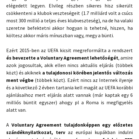
elégedett legyen. Elvileg részben sikeres hisz sikerült
csökkenteni a klubok veszteségeit (1.7 milliárd volt a csúcs
most 300 millió a teljes éves klubveszteség), na de ha valaki
szeretne befektetni akkor hogyan is tehetné, hiszen, ha
költesz akkor máris mínuszban vagy, megy a bünti.
Ezért 2015-ben az UEFA kicsit megreformálta a rendszert
és bevezette a Voluntary Agreement lehetőségét
, amire
azok jogosultak, akik ellen nincs aktuális eljárás (többek
közt) és akiknek
a tulajdonosi körében jelentős változás
ment végbe
(többek közt). Ezért nincs az Internek ilyenje
és a következő 2 évben tartania kell magát az UEFA korábbi
ajánlásaihoz mert eljárás alatt vannak (már kaptak egy 6
milliós büntit egyszer) ahogy pl a Roma is megfigyelés
alatt van.
A
Voluntary Agreement tulajdonképpen egy előzetes
szándéknyilatkozat, terv
az európai kupákban indulni