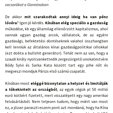
vacsorákat a Gianninoban
De akkor
mit szarakodtak annyi ideig ha van pénz
lóvéra
? Igen jó kérdés.
Kínában elég speciális a gazdaság
működése, kb egy államilag ellenőrzött kapitalizmus, ahol
vannak ugyan gazdag arcok, vállalatok, de az egyéni
gazdasági, befektetési döntéseknek valahol összhangban
kell lenniük az általános kínai gazdaságpolitikai célokkal
(ezt dobta a bullshit generátor). Tehát nem az van, hogy a
szaudi király nyolcvankettedik zergezörgető unokatestvére
Bódy Sylvi és Sarka Kata között tart egy pihe nőt és
megveszi mondjuk Párizs első számú csapatát.
Kínában most
eléggé bizonytalan a helyzet és limitálják
a tőkekivitelt az országból
, az egyik cégük pl 50 millió
euró kötbért fizetett, mert visszalépett egy nagy amerikai
felvásárlásból. Nem teljesen tudom, hogy miért van most
ez, a józan paraszti eszem pont azt mondaná, hogy ha Kína