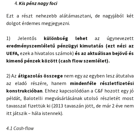
Kis pénz nagy foci
Ezt a részt nehezebb alátámasztani, de nagyjából két
dolgot érdemes megjegyezni.
1) Jelentős
különbség lehet
az úgynevezett
eredményszemléletű pénzügyi kimutatás (ezt nézi az
UEFA,
ezek a hivatalos számok)
és az aktuálisan bejövő és
kimenő pénzek között (cash flow szemlélet).
2) Az
átigazolás összege
nem egy az egyben lesz átutalva
az eladó részére, hanem
mindenféle részletfizetési
konstrukcióban
. Ehhez kapcsolódóan a C&F hozott egy jó
példát, Balotelli megvásárlásának utolsó részletét most
tavasszal fizettük ki (2013 tavaszán jött, de már 2 éve nem
itt játszik – hála istennek).
4.1 Cash-flow