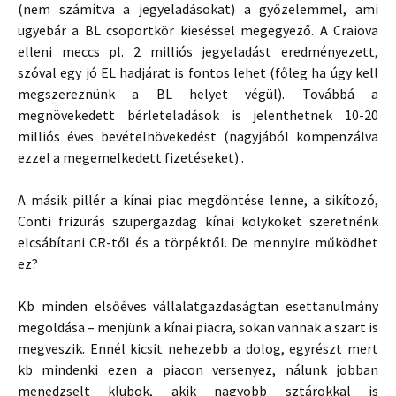
(nem számítva a jegyeladásokat) a győzelemmel, ami
ugyebár a BL csoportkör kieséssel megegyező. A Craiova
elleni meccs pl. 2 milliós jegyeladást eredményezett,
szóval egy jó EL hadjárat is fontos lehet (főleg ha úgy kell
megszereznünk a BL helyet végül). Továbbá a
megnövekedett bérleteladások is jelenthetnek 10-20
milliós éves bevételnövekedést (nagyjából kompenzálva
ezzel a megemelkedett fizetéseket) .
A másik pillér a kínai piac megdöntése lenne, a sikítozó,
Conti frizurás szupergazdag kínai kölyköket szeretnénk
elcsábítani CR-től és a törpéktől. De mennyire működhet
ez?
Kb minden elsőéves vállalatgazdaságtan esettanulmány
megoldása – menjünk a kínai piacra, sokan vannak a szart is
megveszik. Ennél kicsit nehezebb a dolog, egyrészt mert
kb mindenki ezen a piacon versenyez, nálunk jobban
menedzselt klubok, akik nagyobb sztárokkal is