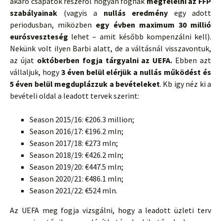
akaró csapatok részéről hogyan fognak
megfelelni az FFP
szabályainak
(vagyis a
nullás eredmény
egy adott
periodusban, miközben
egy évben maximum 30 millió
eurós
veszteség
lehet – amit később kompenzálni kell).
Nekünk volt ilyen Barbi alatt, de a váltásnál visszavontuk,
az újat
októberben fogja tárgyalni az UEFA.
Ebben azt
vállaljuk, hogy
3 éven belül elérjük a nullás működést és
5 éven belül megduplázzuk a bevételeket
. Kb igy néz ki a
bevételi oldal a leadott tervek szerint:
Season 2015/16: €206.3 million;
Season 2016/17: €196.2 mln;
Season 2017/18: €273 mln;
Season 2018/19: €426.2 mln;
Season 2019/20: €447.5 mln;
Season 2020/21: €486.1 mln;
Season 2021/22: €524 mln.
Az UEFA meg fogja vizsgálni, hogy a leadott üzleti terv