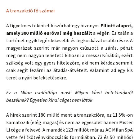
A tranzakció fő számai
A figyelmes tekintet kiszúrhat egy bizonyos
Elliott alapot,
amely 300 millió euróval még beszállt
a végén. Ez talán a
történet egyik legérdekesebb és legkockázatosabb része. A
magyarázat szerint már nagyon csúszott a zárás, pénzt
meg nem nagyon lehetett kihozni a messzi Kínából, ezért
szükség volt egy gyors hitelezőre, aki nem kérdez semmit
csak segít lezárni az átadás-átvételt. Valamint ad egy kis
teret a nyári befektetésekre.
Ez a Milan családfája most. Milyen kínai befektetőkről
beszélnek? Egyetlen kínai céget nem látok
A hírek szerint 180 millió ment a tranzakcióra, ez 11.5%-on
kamatozik (elég magas) és nem az egyesület hanem Mister
Li cége a felvevő. A maradék 123 milliót már az AC Milan SpA
vette fel (kötvénykibocsátás formájában, 73 és 50 milliós)