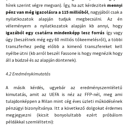
hírek szerint végre megvan). Így, ha azt kérdezitek
mennyi
pénz van még igazolásra a 115 millióból
, nagyjából csak a
nyilatkozatok alapján tudjuk megbecsülni. Az én
véleményem a nyilatkozatok alapján kb annyi, hogy
igazából egy csatárra mindenképp lesz forrás
így vagy
úgy (beszélnek még egy 60 milliós tőkeemelésről), a többi
transzferhez pedig előbb a kimenő transzfereket kell
nyélbe ütni (kb arról beszél Fassone is hogy megnézik hogy
áll a büdzsé és az alapján döntenek).
4.2 Eredménykimutatás
A másik kérdés, ugyebár az eredményszemléletű
kimutatás, amit az UEFA is néz az FFP-nél, meg ami
tulajdonképpen a Milan mint cég éves üzleti működésének
pénzügyi bizonyítványa. Itt a következő dolgokat érdemes
megjegyezni (kicsit bonyolultabb ezért próbálom
példákkal szemléltetni):