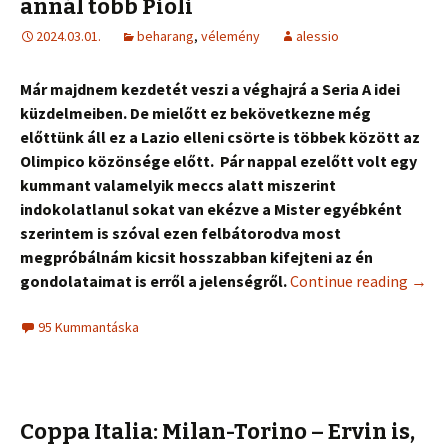
annál több Pioli
2024.03.01.
beharang
,
vélemény
alessio
Már majdnem kezdetét veszi a véghajrá a Seria A idei
küzdelmeiben. De mielőtt ez bekövetkezne még
előttünk áll ez a Lazio elleni csörte is többek között az
Olimpico közönsége előtt. Pár nappal ezelőtt volt egy
kummant valamelyik meccs alatt miszerint
indokolatlanul sokat van ekézve a Mister egyébként
szerintem is szóval ezen felbátorodva most
megpróbálnám kicsit hosszabban kifejteni az én
gondolataimat is erről a jelenségről.
Continue reading
→
95 Kummantáska
Coppa Italia: Milan-Torino – Ervin is,