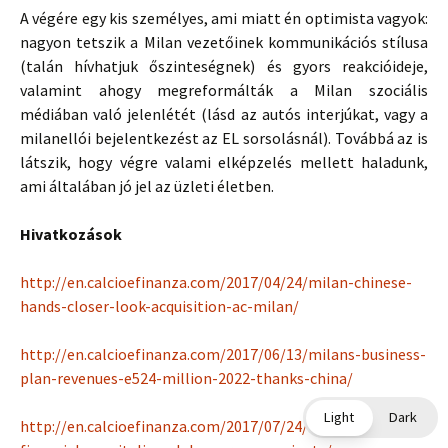
A végére egy kis személyes, ami miatt én optimista vagyok:
nagyon tetszik a Milan vezetőinek kommunikációs stílusa
(talán hívhatjuk őszinteségnek) és gyors reakcióideje,
valamint ahogy megreformálták a Milan szociális
médiában való jelenlétét (lásd az autós interjúkat, vagy a
milanellói bejelentkezést az EL sorsolásnál). Továbbá az is
látszik, hogy végre valami elképzelés mellett haladunk,
ami általában jó jel az üzleti életben.
Hivatkozások
http://en.calcioefinanza.com/2017/04/24/milan-chinese-
hands-closer-look-acquisition-ac-milan/
http://en.calcioefinanza.com/2017/06/13/milans-business-
plan-revenues-e524-million-2022-thanks-china/
Light
Dark
http://en.calcioefinanza.com/2017/07/24/massive-