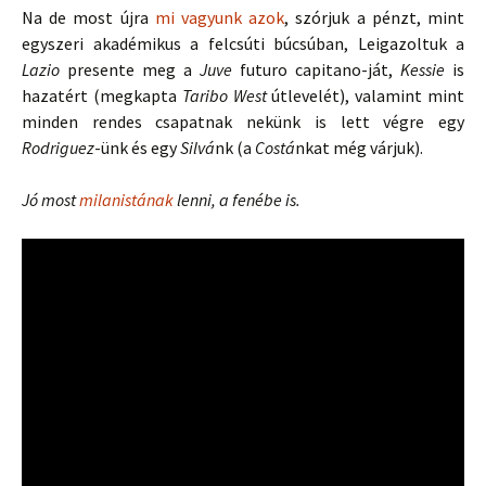
Na de most újra
mi vagyunk azok
, szórjuk a pénzt, mint
egyszeri akadémikus a felcsúti búcsúban, Leigazoltuk a
Lazio
presente meg a
Juve
futuro capitano-ját,
Kessie
is
hazatért (megkapta
Taribo West
útlevelét), valamint mint
minden rendes csapatnak nekünk is lett végre egy
Rodriguez
-ünk és egy
Silvá
nk (a
Costá
nkat még várjuk).
Jó most
milanistának
lenni, a fenébe is.