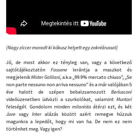
(Nagy ziccer maradt ki kókusz helyett egy zokniárussal)
Jó, de most akkor ez tényleg van, vagy a következő
sajtótájékoztatón
Fassone
lerántja a maszkot és
megjelenik
Mister Galliani
, a.k.a „99.9% mercato chiuso”, „Se
non parte nessuno non arriva nessuno” és a már valójában 5
éve halott de szépen bebalzsamozott
Berlusconi
videóüzenetben üdvözli a szurkolókat, valamint
Muntari
feleségét. Gondolom minden
milanista
átérzi ezt, és két
Juve
vagy
Inter
alázás között azért remegve húzzuk
magunkra a lepedőt, hogy mi van ha. De nem ez nem
történhet meg. Vagy igen?