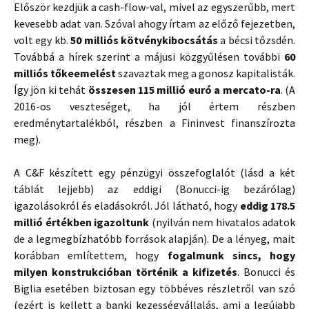
Először kezdjük a cash-flow-val, mivel az egyszerűbb, mert
kevesebb adat van. Szóval ahogy írtam az előző fejezetben,
volt egy kb.
50 milliós kötvénykibocsátás
a bécsi tőzsdén.
Továbbá a hírek szerint a májusi közgyűlésen további
60
milliós tőkeemelést
szavaztak meg a gonosz kapitalisták.
Így jön ki tehát
összesen 115 millió euró a mercato-ra
. (A
2016-os veszteséget, ha jól értem részben
eredménytartalékból, részben a Fininvest finanszírozta
meg).
A C&F készített egy pénzügyi összefoglalót (lásd a két
táblát lejjebb) az eddigi (Bonucci-ig bezárólag)
igazolásokról és eladásokról. Jól látható, hogy
eddig 178.5
millió értékben igazoltunk
(nyilván nem hivatalos adatok
de a legmegbízhatóbb források alapján). De a lényeg, mait
korábban említettem, hogy
fogalmunk sincs, hogy
milyen konstrukcióban történik a kifizetés
. Bonucci és
Biglia esetében biztosan egy többéves részletről van szó
(ezért is kellett a banki kezességvállalás, ami a legújabb