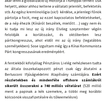
akar lenni a globalizáció új motorja a Trumppal terhelt USA
helyett, akkor ahhoz kellene a vállalati jelenlét, befektetés
stb. Az egész kremlinológia (sic!) kérdése, a jelenlegi főnök
pártolja a focit, meg az ezzel kapcsolatos befektetéseket,
de a nép éhezik (Kínáról beszélek, mielőtt…) vagy nem és
ki tudja mi lesz az új irány. Elvileg szeptember végén
feloldják a korlátozást, és októberben lesz
pártkongresszus, ahol eldől mi az új irány (legalábbis
személyekben). Sose izgultam még így a Kínai Kommunista
Párt kongresszusának eredményéért.
A fentiekből kifolyólag Pénztáros Li elég nehézkesen tudta
az általa összekalapozott pénzt csak úgy átutalni a
Berlusconi Ifjúságvédelmi Alapítvány számlájára.
Ezért
részletekben és mindenféle offshore számlákról
sikerült összerakni a 740 milliós vételárat
(520 millió
ment a papinak a kék szemekre, a többi meg korábbi
kölcsönök visszafizetésére és tőkeemelésre).