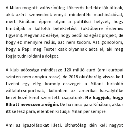
A Milan mögött valószínűleg tőkeerős befektetők állnak,
akik azért szenvednek ennyit mindenféle machinációval,
mert Kínában éppen olyan a politikai helyzet, hogy
limitálják a külföldi befektetést (októberre érdemes
figyelni). Megvan az esélye, hogy bedől az egész projekt, de
hogy ez mennyire reális, azt nem tudom. Azt gondolom,
hogy a Papi meg Fester csak olyannak adta el, aki meg
fogja tudni oldani a dolgot.
A klub adóssága mindössze 120 millió euró (ami európai
szinten nem annyira rossz), de 2018 októberéig vissza kell
fizetni egy elég komoly összeget a Milant birtokló
vállalatcsoportnak, különben az amerikai karvalytőke
kezei közé kerül szeretett csapatunk
. Ne hagyjuk, hogy
Elliott nevessen a végén.
De ha nincs para Kínában, akkor
itt se lesz para, ellenben ki tudja: Milan per sempre.
Ami az igazolásokat illeti, láthatólag idén kell nagyot