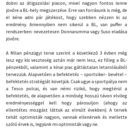
dobni az átigazolási piacon, mivel nagyon fontos lenne
jövőre a BL-hely megszerzése. Erre van forrásunk is még, de
el kéne adni pár játékost, hogy szebben nézzen ki az
eredmény. Amennyiben nem sikerül a BL, van puffer a
rendszerben: nevezetesen Donnarumma vagy Suso eladása
jövőre.
A Milan pénzügyi terve szerint a következő 3 évben még
lesz egy kis veszteség aztán már nem lesz, ez főleg a BL-
pénzekből, valamint a kínai piac gátlástalan letarolásából
tervezzük. Alapvetően a befektetés – sportsiker- bevétel –
befektetés stratégiát követjük. Csak ugye a sportpálya nem
a Tesco polcai, és van némi rizikó, hogy megtérül a
befektetés, de alapvetően a minőség hosszú távon elvileg
eredményességgel kell hogy párosuljon (ahogy az
ellentétes mozgást láttuk az elmúlt években). A tervek
tehát optimisták nagyon, vannak ellenérvek és mellette
szóló érvek is, legyünk mi optimisták vagy ne.