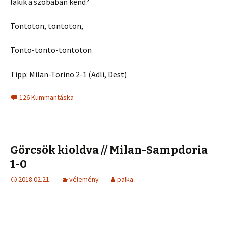
lakik a szobában kend?
Tontoton, tontoton,
Tonto-tonto-tontoton
Tipp: Milan-Torino 2-1 (Adli, Dest)
126 Kummantáska
Görcsök kioldva // Milan-Sampdoria
1-0
2018.02.21.
vélemény
palka