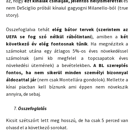
az, hogy
ezt kínaiak csinálják, jelentős helyismerettel
és
nem DeSciglio próbál kínaiul gagyogni Milanello-ból (true
story).
Összefoglalva tehát
elég bátor tervek (szerintem az
UEFA se fog szó nélkül rábólintani
), amiben a
két
következő év elég fontosnak tűnik
. Ha megnézitek a
számokat utána egy átlagos 5%-os éves növekedéssel
számolnak (ami kb megfelel a topcsapatok éves
növekedési ütemének) a bevételekben
. A BL szereplés
fontos, ha nem sikerül minden személyi bizonnyal
áldozattal jár
(nem csak Montellára gondolok). Mellette a
kínai piacban kell bíznunk ami éppen nem növekszik
annyira, de sebaj.
Összefoglalás
Kicsit szétszórt lett meg hosszú, de ha csak 5 perced van
olvasd el a következő sorokat.