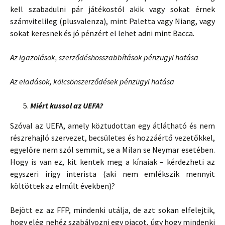
kell szabadulni pár játékostól akik vagy sokat érnek
számvitelileg (plusvalenza), mint Paletta vagy Niang, vagy
sokat keresnek és jó pénzért el lehet adni mint Bacca.
Az igazolások, szerződéshosszabbítások pénzügyi hatása
Az eladások, kölcsönszerződések pénzügyi hatása
Miért kussol az UEFA?
Szóval az UEFA, amely köztudottan egy átlátható és nem
részrehajló szervezet, becsületes és hozzáértő vezetőkkel,
egyelőre nem szól semmit, se a Milan se Neymar esetében.
Hogy is van ez, kit kentek meg a kínaiak – kérdezheti az
egyszeri irigy interista (aki nem emlékszik mennyit
költöttek az elmúlt években)?
Bejött ez az FFP, mindenki utálja, de azt sokan elfelejtik,
hogy elég nehéz szabályozni egy piacot, úgy hogy mindenki