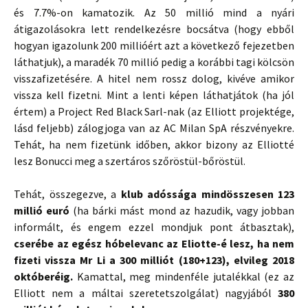
és 7.7%-on kamatozik. Az 50 millió mind a nyári
átigazolásokra lett rendelkezésre bocsátva (hogy ebből
hogyan igazolunk 200 millióért azt a következő fejezetben
láthatjuk), a maradék 70 millió pedig a korábbi tagi kölcsön
visszafizetésére. A hitel nem rossz dolog, kivéve amikor
vissza kell fizetni. Mint a lenti képen láthatjátok (ha jól
értem) a Project Red Black Sarl-nak (az Elliott projektége,
lásd feljebb) zálogjoga van az AC Milan SpA részvényekre.
Tehát, ha nem fizetünk időben, akkor bizony az Elliotté
lesz Bonucci meg a szertáros szőröstül-bőröstül.
Tehát, összegezve, a
klub adóssága mindösszesen 123
millió euró
(ha bárki mást mond az hazudik, vagy jobban
informált, és engem ezzel mondjuk pont átbasztak),
cserébe az egész hóbelevanc az Eliotte-é lesz, ha nem
fizeti vissza Mr Li a 300 milliót (180+123), elvileg 2018
októberéig.
Kamattal, meg mindenféle jutalékkal (ez az
Elliott nem a máltai szeretetszolgálat) nagyjából
380