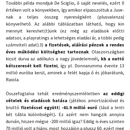
További példa mondjuk De Sciglio, ő saját nevelés, ezért 0
értéken volt a könyvekben, így amikor elpasszoltuk a Juve-
nak a teljes összeg nyereségként (plusvalenza)
könyvelhető. Az alábbi táblázatban látható, hogy kin
mennyit kereshet(t)ünk (ez még az eladások előtti
adatsor, a playratings a lehetséges eladási ár, a többi pedig
számviteli adat).
3)
a fizetések, aláírási pénzek a rendes
éves működési költséghez tartoznak
. Olaszországban
kicsit durva az adókulcs a nagy jövedelemnél
, kb a nettó
kétszeresét kell fizetni
, így pl. Donnarumma évente 13
millió euróba kerül, aminek a felét kapja ő és jóbarátunk,
Raiola.
Összefoglalva tehát eredményszemléletben
az eddigi
vételek és eladások hatása
(játékos amortizációval és
bruttó
fizetéssel együtt
)
-61.9 millió euró
(lásd a lenti
két tábla különbségét)
.
Ez azért nem hangzik annyira
durván, hiszen mégse -200 millió igaz? Eddig is éves szinten
70 millió volt a hiány, most hozzájön a plussz 60, ezért meg