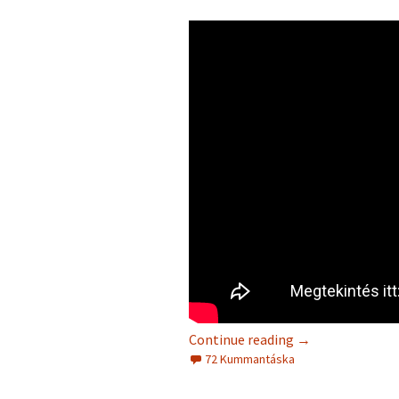
Continue reading
→
72 Kummantáska