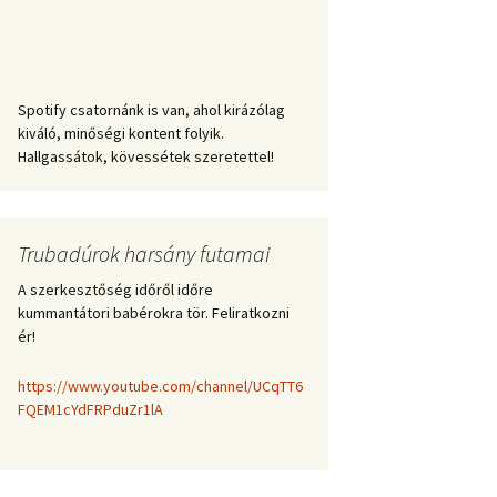
Spotify csatornánk is van, ahol kirázólag
kiváló, minőségi kontent folyik.
Hallgassátok, kövessétek szeretettel!
Trubadúrok harsány futamai
A szerkesztőség időről időre
kummantátori babérokra tör. Feliratkozni
ér!
https://www.youtube.com/channel/UCqTT6
FQEM1cYdFRPduZr1lA