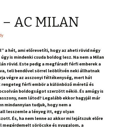
 – AC MILAN
dy
 a hét, ami előrevetíti, hogy az aheti rövid négy
úgy is mindenki csuda boldog lesz. Na nem a Milan
n rövid. Este pedig a megfáradt férfi emberek a
va, teli bendővel sörrel leöblítvén neki állhatnak
ja végre az asszonyi féltékenység, mert hát
t rengeteg férfi embör a különböző méretű és
csolván boldogságot szerzött nékiö. És amúgy is
asszony, nem látod? Legalább ekkor hagyjál már
en mindannyian tudjuk, hogy nem a
l lesszemle a lényeg itt, egy olyan
zott. És, ha nem lenne az akkor mi lejátszuk előre
ól megérdemelt söröcske és nyugalom, a