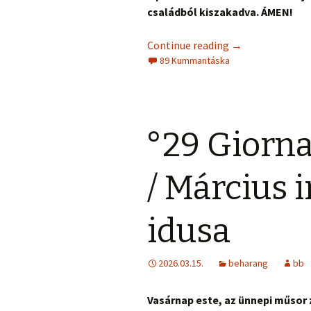
családból kiszakadva. ÁMEN!
Continue reading
→
89 Kummantáska
°29 Giorna
/ Március 
idusa
2026.03.15.
beharang
bb
Vasárnap este, az ünnepi műso