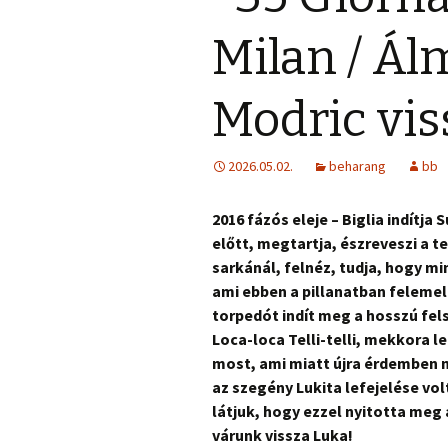
Milan / Á
Modric vis
2026.05.02.
beharang
bb
2016 fázós eleje – Biglia indítja
előtt, megtartja, észreveszi a t
sarkánál, felnéz, tudja, hogy m
ami ebben a pillanatban feleme
torpedót indít meg a hosszú fels
Loca-loca Telli-telli, mekkora l
most, ami miatt újra érdemben m
az szegény Lukita lefejelése vo
látjuk, hogy ezzel nyitotta meg
várunk vissza Luka!