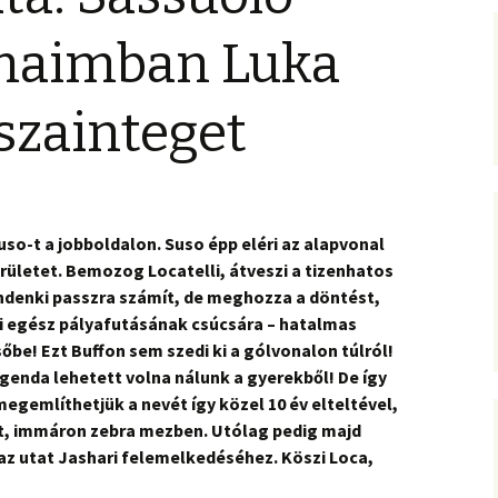
lmaimban Luka
szainteget
 Suso-t a jobboldalon. Suso épp eléri az alapvonal
erületet. Bemozog Locatelli, átveszi a tizenhatos
indenki passzra számít, de meghozza a döntést,
li egész pályafutásának csúcsára – hatalmas
őbe! Ezt Buffon sem szedi ki a gólvonalon túlról!
egenda lehetett volna nálunk a gyerekből! De így
egemlíthetjük a nevét így közel 10 év elteltével,
lt, immáron zebra mezben. Utólag pedig majd
 az utat Jashari felemelkedéséhez. Köszi Loca,