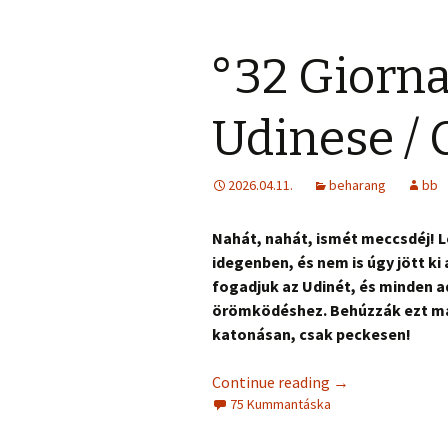
°32 Giorna
Udinese / 
2026.04.11.
beharang
bb
Nahát, nahát, ismét meccsdéj! L
idegenben, és nem is úgy jött ki
fogadjuk az Udinét, és minden a
örömködéshez. Behúzzák ezt ma 
katonásan, csak peckesen!
Continue reading
→
75 Kummantáska