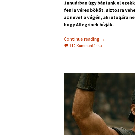
Januárban úgy bántunk el ezekk
feni a véres bökőt. Biztosra ve
az nevet a végén, aki utoljára 
hogy Allegrinek hívják.
Continue reading
→
112 Kummantáska