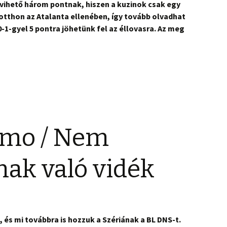
avihető három pontnak, hiszen a kuzinok csak egy
otthon az Atalanta ellenében, így tovább olvadhat
0-1-gyel 5 pontra jöhetünk fel az éllovasra. Az meg
omo / Nem
nak való vidék
, és mi továbbra is hozzuk a Szériának a BL DNS-t.