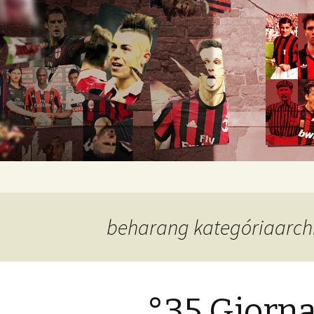
Romokban heverő blog egy rom
diavoli
Ugrás
a
tartalomhoz
beharang kategóriaarc
°35 Giorna