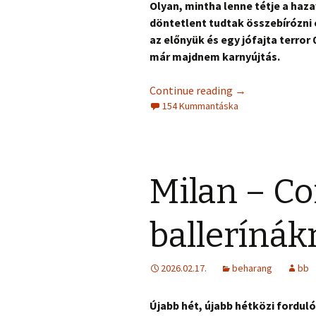
Olyan, mintha lenne tétje a haz
döntetlent tudtak összebírózni 
az előnyük és egy jófajta terror 
már majdnem karnyújtás.
Continue reading
→
154 Kummantáska
Milan – C
ballerínák
2026.02.17.
beharang
bb
Újabb hét, újabb hétközi forduló