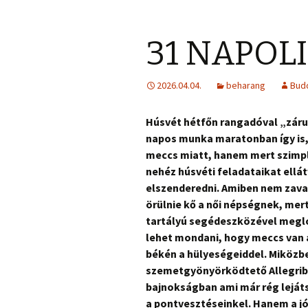
31 NAPOLI
2026.04.04.
beharang
Bud
Húsvét hétfőn rangadóval „zárul”
napos munka maratonban így is, 
meccs miatt, hanem mert szimplá
nehéz húsvéti feladataikat ellát
elszenderedni. Amiben nem zavar
örülnie kő a női népségnek, mer
tartályú segédeszközével meglo
lehet mondani, hogy meccs van 
békén a hülyeségeiddel. Miközb
szemetgyönyörködtető Allegribal
bajnokságban ami már rég lejáts
a pontvesztéseinkel. Hanem a j