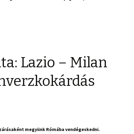
ta: Lazio – Milan
inverzkokárdás
r zárásaként megyünk Rómába vendégeskedni.