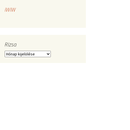
iWiW
Rizsa
Rizsa