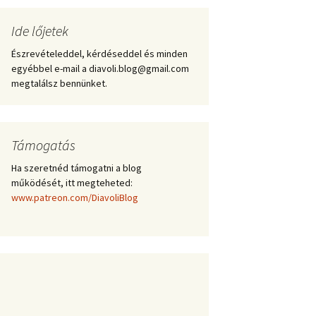
Ide lőjetek
Észrevételeddel, kérdéseddel és minden
egyébbel e-mail a diavoli.blog@gmail.com
megtalálsz bennünket.
Támogatás
Ha szeretnéd támogatni a blog
működését, itt megteheted:
www.patreon.com/DiavoliBlog