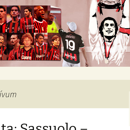
okban heverő csapatról.
hívum
ta: Sassuolo –