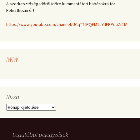
A szerkesztőség időről időre kummantátori babérokra tör.
Feliratkozni ér!
https://www.youtube.com/channel/UCqTT6FQEM1cYdFRPduZr1lA
iWiW
Rizsa
Rizsa
Legutóbbi bejegyzések