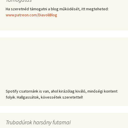
Ha szeretnéd támogatni a blog működését, itt megteheted:
www.patreon.com/DiavoliBlog
Spotify csatornánk is van, ahol kirázólag kiváló, minőségi kontent
folyik. Hallgassátok, kövessétek szeretettel!
Trubadúrok harsány futamai