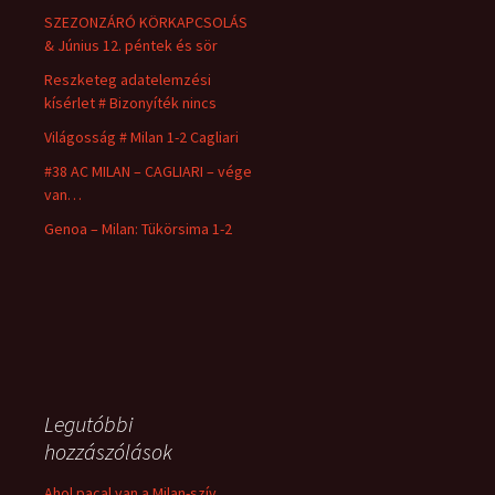
SZEZONZÁRÓ KÖRKAPCSOLÁS
& Június 12. péntek és sör
Reszketeg adatelemzési
kísérlet # Bizonyíték nincs
Világosság # Milan 1-2 Cagliari
#38 AC MILAN – CAGLIARI – vége
van…
Genoa – Milan: Tükörsima 1-2
Legutóbbi
hozzászólások
Ahol pacal van a Milan-szív