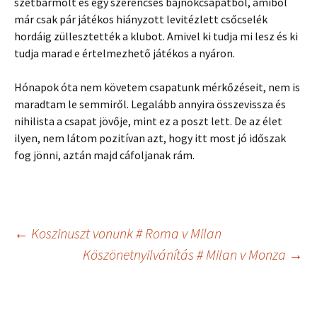
szétbarmolt és egy szerencsés bajnokcsapatból, amiből
már csak pár játékos hiányzott levitézlett csőcselék
hordáig züllesztették a klubot. Amivel ki tudja mi lesz és ki
tudja marad e értelmezhető játékos a nyáron.
Hónapok óta nem követem csapatunk mérkőzéseit, nem is
maradtam le semmiről. Legalább annyira összevissza és
nihilista a csapat jövője, mint ez a poszt lett. De az élet
ilyen, nem látom pozitívan azt, hogy itt most jó időszak
fog jönni, aztán majd cáfoljanak rám.
Bejegyzés
←
Koszinuszt vonunk # Roma v Milan
Köszönetnyilvánítás # Milan v Monza
→
navigáció