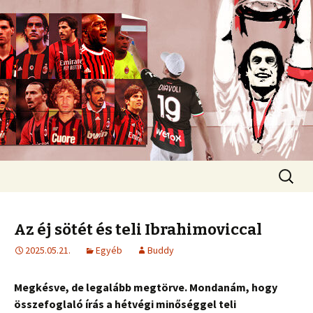
Romokban heverő blog egy romokban
heverő csapatról.
diavoli
Ugrás
Keresés
a
tartalomhoz
Az éj sötét és teli Ibrahimoviccal
2025.05.21.
Egyéb
Buddy
Megkésve, de legalább megtörve. Mondanám, hogy
összefoglaló írás a hétvégi minőséggel teli