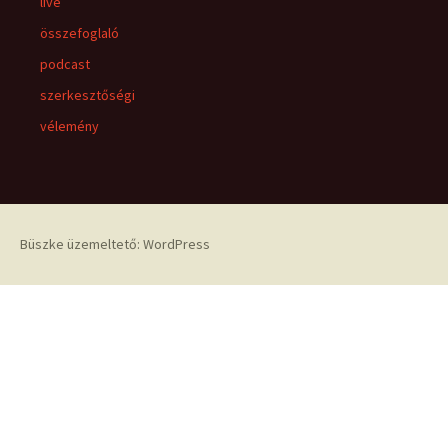
live
összefoglaló
podcast
szerkesztőségi
vélemény
Büszke üzemeltető: WordPress