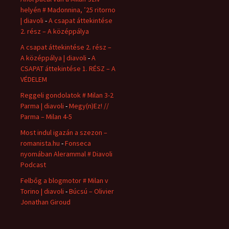
helyén # Madonnina, ’25 ritorno
| diavoli
-
A csapat áttekintése
2. rész – A középpálya
A csapat áttekintése 2. rész –
A középpálya | diavoli
-
A
CSAPAT áttekintése 1. RÉSZ – A
VÉDELEM
Reggeli gondolatok # Milan 3-2
Parma | diavoli
-
Megy(n)Ez! //
Parma – Milan 4-5
Most indul igazán a szezon –
romanista.hu
-
Fonseca
nyomában Alerammal # Diavoli
Podcast
Felbőg a blogmotor # Milan v
Torino | diavoli
-
Búcsú – Olivier
Jonathan Giroud