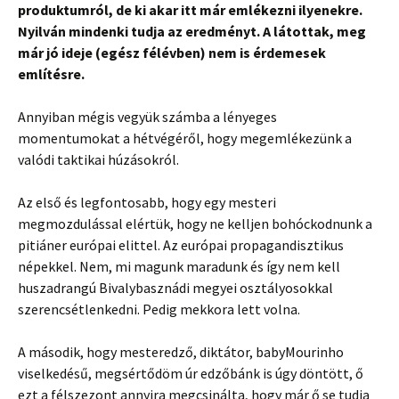
produktumról, de ki akar itt már emlékezni ilyenekre.
Nyilván mindenki tudja az eredményt. A látottak, meg
már jó ideje (egész félévben) nem is érdemesek
említésre.
Annyiban mégis vegyük számba a lényeges
momentumokat a hétvégéről, hogy megemlékezünk a
valódi taktikai húzásokról.
Az első és legfontosabb, hogy egy mesteri
megmozdulással elértük, hogy ne kelljen bohóckodnunk a
pitiáner európai elittel. Az európai propagandisztikus
népekkel. Nem, mi magunk maradunk és így nem kell
huszadrangú Bivalybasznádi megyei osztályosokkal
szerencsétlenkedni. Pedig mekkora lett volna.
A második, hogy mesteredző, diktátor, babyMourinho
viselkedésű, megsértődöm úr edzőbánk is úgy döntött, ő
ezt a félszezont annyira megcsinálta, hogy már ő se tudja