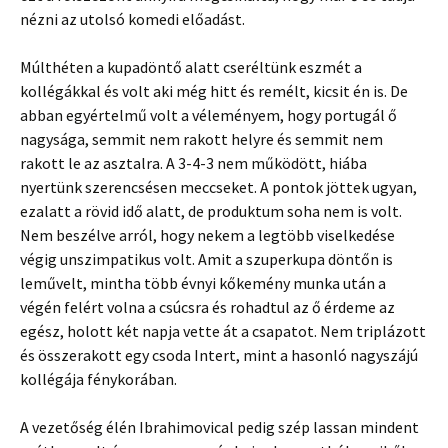
nézni az utolsó komedi előadást.
Múlthéten a kupadöntő alatt cseréltünk eszmét a
kollégákkal és volt aki még hitt és remélt, kicsit én is. De
abban egyértelmű volt a véleményem, hogy portugál ő
nagysága, semmit nem rakott helyre és semmit nem
rakott le az asztalra. A 3-4-3 nem működött, hiába
nyertünk szerencsésen meccseket. A pontok jöttek ugyan,
ezalatt a rövid idő alatt, de produktum soha nem is volt.
Nem beszélve arról, hogy nekem a legtöbb viselkedése
végig unszimpatikus volt. Amit a szuperkupa döntőn is
leművelt, mintha több évnyi kőkemény munka után a
végén felért volna a csúcsra és rohadtul az ő érdeme az
egész, holott két napja vette át a csapatot. Nem triplázott
és összerakott egy csoda Intert, mint a hasonló nagyszájú
kollégája fénykorában.
A vezetőség élén Ibrahimovical pedig szép lassan mindent