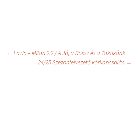
Bejegyzés
←
Lazio – Milan 2:2 / A Jó, a Rossz és a Taktikánk
24/25 Szezonfelvezető körkapcsolás
→
navigáció