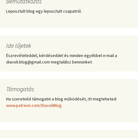
Bemutatkozás
Lepusztult blog egy lepusztult csapatról.
Ide lőjetek
Észrevételeddel, kérdéseddel és minden egyébbel e-mail a
diavoli.blog@gmail.com megtalálsz bennünket.
Támogatás
Ha szeretnéd támogatni a blog működését, itt megteheted:
www.patreon.com/DiavoliBlog