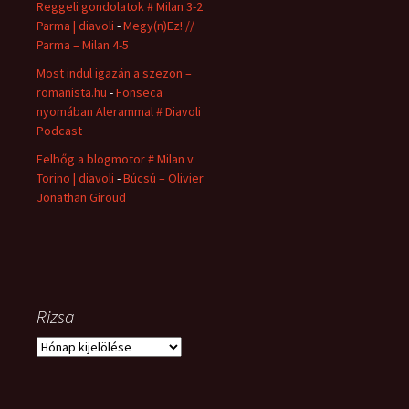
Reggeli gondolatok # Milan 3-2
Parma | diavoli
-
Megy(n)Ez! //
Parma – Milan 4-5
Most indul igazán a szezon –
romanista.hu
-
Fonseca
nyomában Alerammal # Diavoli
Podcast
Felbőg a blogmotor # Milan v
Torino | diavoli
-
Búcsú – Olivier
Jonathan Giroud
Rizsa
Rizsa