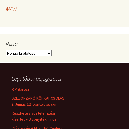
iWiW
Rizsa
Rizsa
Legutóbbi bejegyzések
RIP Baresi
SZEZONZÁRÓ KÖRKAPCSOLÁS
& Június 12. péntek és sör
Reszketeg adatelemzési
kísérlet # Bizonyíték nincs
Világosság # Milan 1-2 Cagliari