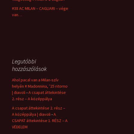
#38 AC MILAN – CAGLIARI – vége
van…
Legutóbbi
hozzászólások
Ahol pacal van a Milan-szív
helyén # Madonnina, ’25 ritorno
| diavoli
-
A csapat áttekintése
2. rész – A középpálya
A csapat áttekintése 2. rész –
A középpálya | diavoli
-
A
CSAPAT áttekintése 1. RÉSZ – A
VÉDELEM