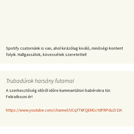
Spotify csatornánk is van, ahol kirázólag kiváló, minőségi kontent
folyik. Hallgassátok, kövessétek szeretettel!
Trubadúrok harsány futamai
A szerkesztőség időről időre kummantátori babérokra tör.
Feliratkozni ér!
https://www.youtube.com/channel/UCqTT6FQEM1cYdFRPduZr1lA