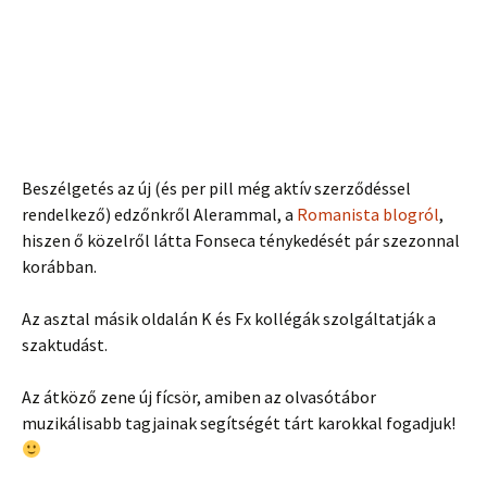
Beszélgetés az új (és per pill még aktív szerződéssel
rendelkező) edzőnkről Alerammal, a
Romanista blogról
,
hiszen ő közelről látta Fonseca ténykedését pár szezonnal
korábban.
Az asztal másik oldalán K és Fx kollégák szolgáltatják a
szaktudást.
Az átköző zene új fícsör, amiben az olvasótábor
muzikálisabb tagjainak segítségét tárt karokkal fogadjuk!