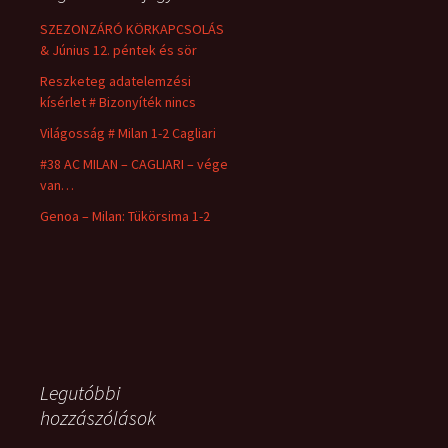
SZEZONZÁRÓ KÖRKAPCSOLÁS
& Június 12. péntek és sör
Reszketeg adatelemzési
kísérlet # Bizonyíték nincs
Világosság # Milan 1-2 Cagliari
#38 AC MILAN – CAGLIARI – vége
van…
Genoa – Milan: Tükörsima 1-2
Legutóbbi
hozzászólások