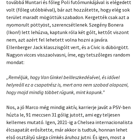
továbbá Muntari és főleg Poli futómunkájával is elégedett
volt (főleg utóbbiéval), bár azt hozzátette, hogy elég sok
terület maradt mögöttük szabadon. Kergették csak azt a
nyomorult pöttyöst, szerencsétlenek. Szegény Bonera
(Ikon!) lett lehúzva, kaptunk róla két gólt, kettőt viszont
nem, azt azért fel lehetett volna hozni a javára.
Ellenberger Jack klasszisgólt vert, és a Civic is dübörgött.
Nagyon vicces visszaolvasni, íme, egy tetszőleges random
mondat:
„Reméljük, hogy Van Ginkel beilleszkedésével, és idővel
helyreáll ez a csapatrész is, mert arra nem szabad alapozni,
hogy majd mindig többet rúgunk, mint kapunk.”
Nos, a jó Marco még mindig aktív, karrierje javát a PSV-ben
húzta le, 91 meccsen 31 gólig jutott, ami egy teljesen
kellemes mutató. Igen, 2021-ig a Chelsea internacionalista
élcsapatát erősítette, már akkor is tudtuk, honnan lehet
első osztályű sárga címkés áruhoz jutni. És igen, most a