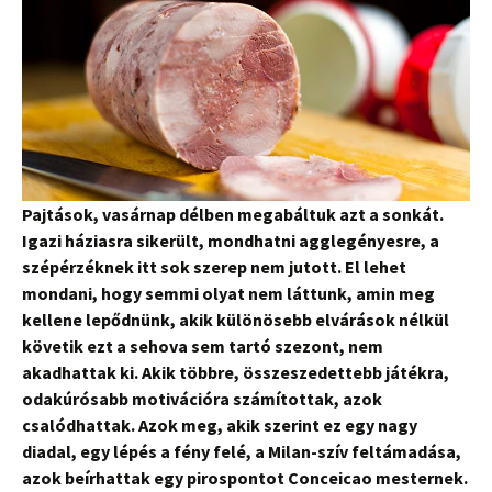
Pajtások, vasárnap délben megabáltuk azt a sonkát.
Igazi háziasra sikerült, mondhatni agglegényesre, a
szépérzéknek itt sok szerep nem jutott. El lehet
mondani, hogy semmi olyat nem láttunk, amin meg
kellene lepődnünk, akik különösebb elvárások nélkül
követik ezt a sehova sem tartó szezont, nem
akadhattak ki. Akik többre, összeszedettebb játékra,
odakúrósabb motivációra számítottak, azok
csalódhattak. Azok meg, akik szerint ez egy nagy
diadal, egy lépés a fény felé, a Milan-szív feltámadása,
azok beírhattak egy pirospontot Conceicao mesternek.