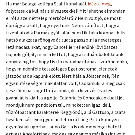
Ha már Balage kolléga Stahl konyháját
idézte meg
,
folytassuk a kulináris élvezetekkel! Mit lehetne elmondani
erről a szeméttelep mérkőzésről? Nem volt jó, de most
épp úgy alakult, hogy nyertünk. Nem számított, hogy a
tizenhatodik Parma egyáltalán nem tikitaka kompatibilis
hátsó alakzata röhögve át tudta passzolni a nevetséges
letámadásunkat, hogy Cancellieri ellenünk lövi összes
bajnoki gólját, mind a kettőt, hogy a csilliárdbaloldalunk
annyira híg fos, hogy tiszta maradna utána a szűrőpelenka,
hogy mindenféle tetszőleges Eger ostroma jelenetek
játszódnak a kapunk előtt. Mert hála a Jóistennek, Rén
egyenlítése végre makulátlan volt, Csokimukira meg csak
ijesztően pattogott rá a labda, de a kezezés és a les
gyanúját is kiállta a gólja. Calabria és Conceaicao duettjét
mondjuk nem gondolom túl, mindketten igazi déli,
tűzrőlpattant karakterek Reggióból, a lá Gattuso, a csata
hevében két ilyen gyorsan felforró Láng Pista könnyen
egymásnak ugorhat, anno Gatta is odamondogathatott
ezt-azt Ancelottinak, csak az egy nagyon másik szint volt.