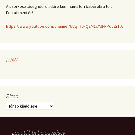
A szerkesztőség időről időre kummantátori babérokra tör.
Feliratkozni ér!
https://www.youtube.com/channel/UCqTT6FQEM1cYdFRPduZr1lA
iWiW
Rizsa
Rizsa
Legutóbbi bejegyzések