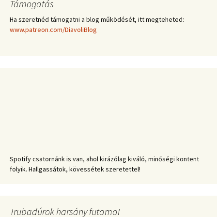
Támogatás
Ha szeretnéd támogatni a blog működését, itt megteheted:
www.patreon.com/DiavoliBlog
Spotify csatornánk is van, ahol kirázólag kiváló, minőségi kontent
folyik. Hallgassátok, kövessétek szeretettel!
Trubadúrok harsány futamai