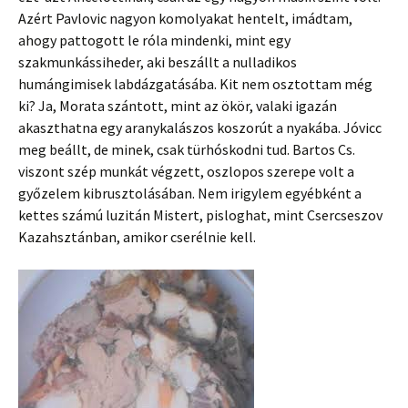
Azért Pavlovic nagyon komolyakat hentelt, imádtam,
ahogy pattogott le róla mindenki, mint egy
szakmunkássiheder, aki beszállt a nulladikos
humángimisek labdázgatásába. Kit nem osztottam még
ki? Ja, Morata szántott, mint az ökör, valaki igazán
akaszthatna egy aranykalászos koszorút a nyakába. Jóvicc
meg beállt, de minek, csak türhóskodni tud. Bartos Cs.
viszont szép munkát végzett, oszlopos szerepe volt a
győzelem kibrusztolásában. Nem irigylem egyébként a
kettes számú luzitán Mistert, pisloghat, mint Csercseszov
Kazahsztánban, amikor cserélnie kell.