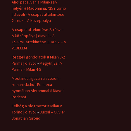
Ahol pacal van a Milan-szív
helyén # Madonnina, ’25 ritorno
| diavoli
-
A csapat áttekintése
2. rész – A középpálya
A csapat áttekintése 2. rész –
A középpálya | diavoli
-
A
CSAPAT áttekintése 1. RÉSZ – A
VÉDELEM
Reggeli gondolatok # Milan 3-2
Parma | diavoli
-
Megy(n)Ez! //
Parma – Milan 4-5
Most indul igazán a szezon –
romanista.hu
-
Fonseca
nyomában Alerammal # Diavoli
Podcast
Felbőg a blogmotor # Milan v
Torino | diavoli
-
Búcsú – Olivier
Jonathan Giroud