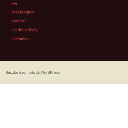
live
összefoglaló
podcast
szerkesztőségi
vélemény
Büszke üzemeltető: WordPress