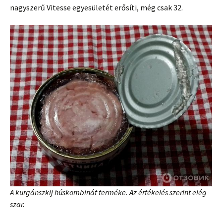
nagyszerű Vitesse egyesületét erősíti, még csak 32.
A kurgánszkij húskombinát terméke. Az értékelés szerint elég
szar.