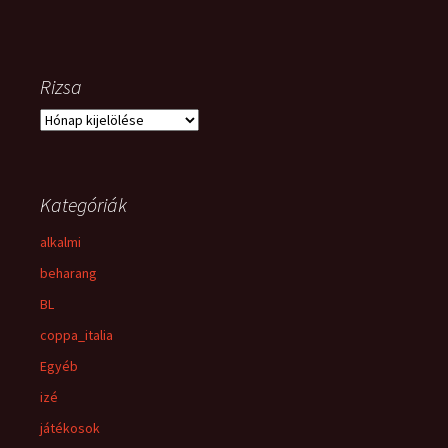
Rizsa
Rizsa
Kategóriák
alkalmi
beharang
BL
coppa_italia
Egyéb
izé
játékosok