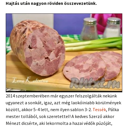
Hajtás után nagyon röviden összevezetünk.
2014 szeptemberében már egyszer felszolgálták nekünk
ugyanezt a sonkát, igaz, azt még laokóiniabb körülmények
között, akkor 5-4 lett, nem ilyen sablon 3-2.
Tessék
, Pálka
mester tollából, sok szeretettel! A kedves Szerző akkor
Ménezt dicsérte, aki lekormolta a hazai védők púzóját,