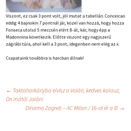
Viszont, ez csak 3 pont volt, jól mutat a tabellán. Conceicao
eddig 4 bajnokin 7 pontnál jár, közel van hozzá, hogy hozza
Fonseca utolsó 5 meccsén elért 8-át, kár, hogy épp a
Madonnina következik. Előtte viszont egy nagyszerű
zágrábi túra, ahol kell a 3 pont, idegenben nem elég az x.
Csapataink továbbra is harcban állnak!
Bejegyzés
←
Taktaharkányba elvisz a Volán, kedves kalauz,
Ön mától Jolán!
Dinamo Zagreb – AC Milan / 16-ot ér a 8!
→
navigáció