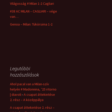
Világosság # Milan 1-2 Cagliari
#38 AC MILAN – CAGLIARI – vége
van…
Genoa – Milan: Tükörsima 1-2
Legutóbbi
hozzászólások
Ahol pacal van a Milan-szív
helyén # Madonnina, ’25 ritorno
| diavoli
-
A csapat áttekintése
2. rész – A középpálya
A csapat áttekintése 2. rész –