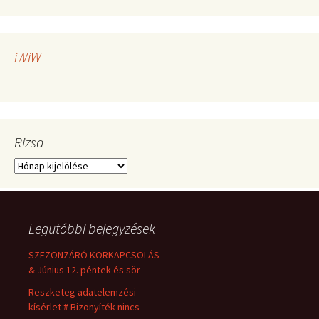
iWiW
Rizsa
Rizsa
Legutóbbi bejegyzések
SZEZONZÁRÓ KÖRKAPCSOLÁS
& Június 12. péntek és sör
Reszketeg adatelemzési
kísérlet # Bizonyíték nincs