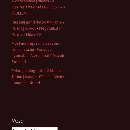
A középpálya | diavoli
-
A
CSAPAT áttekintése 1. RÉSZ – A
VÉDELEM
Reggeli gondolatok # Milan 3-2
Parma | diavoli
-
Megy(n)Ez! //
Parma – Milan 4-5
Most indul igazán a szezon –
romanista.hu
-
Fonseca
nyomában Alerammal # Diavoli
Podcast
Felbőg a blogmotor # Milan v
Torino | diavoli
-
Búcsú – Olivier
Jonathan Giroud
Rizsa
Rizsa