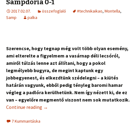
Sampdoria 0-1
2017.02.07.
összefoglaló
#technikaikao
,
Montella
,
Samp
palka
Szerencse, hogy tegnap még volt több olyan esemény,
ami elterelte a figyelmem a vasárnap déli lecsóról,
amiről túlzás lenne azt állítani, hogy a pokol
legmélyebb bugyra, de megint kaptunk egy
jobbegyenest, és elkezdtünk szédelegni – a kiütés
határán vagyunk, ebből pedig tényleg baromi hamar
végleg a padlóra kerülhetünk. Nem így nézett ki, de ez
van – egyelőre megmentő viszont nem sok mutatkozik.
Continue reading
→
7 Kummantáska