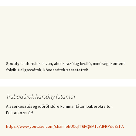
Spotify csatornánk is van, ahol kirázólag kiváló, minőségi kontent
folyik. Hallgassátok, kövessétek szeretettel!
Trubadúrok harsány futamai
A szerkesztőség időről időre kummantátori babérokra tör.
Feliratkozni ér!
https://www.youtube.com/channel/UCqTT6FQEM1cYdFRPduZr1lA