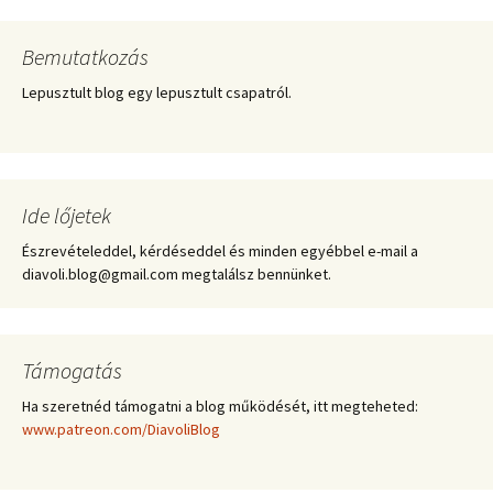
Bemutatkozás
Lepusztult blog egy lepusztult csapatról.
Ide lőjetek
Észrevételeddel, kérdéseddel és minden egyébbel e-mail a
diavoli.blog@gmail.com megtalálsz bennünket.
Támogatás
Ha szeretnéd támogatni a blog működését, itt megteheted:
www.patreon.com/DiavoliBlog