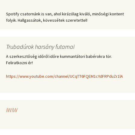
Spotify csatornánk is van, ahol kirázólag kiváló, minőségi kontent
folyik. Hallgassátok, kövessétek szeretettel!
Trubadúrok harsány futamai
A szerkesztőség időről időre kummantátori babérokra tör.
Feliratkozni ér!
https://www.youtube.com/channel/UCqTT6FQEM1cYdFRPduZr1lA
iWiW