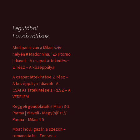
Legutóbbi
hozzászólások
Ahol pacal van a Milan-szív
helyén # Madonnina, ’25 ritorno
| diavoli
-
A csapat áttekintése
2. rész – A középpálya
A csapat áttekintése 2. rész –
A középpálya | diavoli
-
A
CSAPAT áttekintése 1. RÉSZ – A
VÉDELEM
Reggeli gondolatok # Milan 3-2
Parma | diavoli
-
Megy(n)Ez! //
Parma – Milan 4-5
Most indul igazán a szezon –
romanista.hu
-
Fonseca