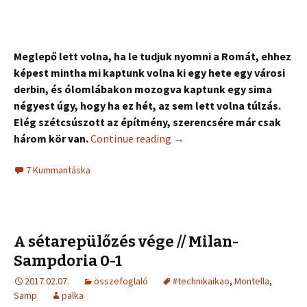
Meglepő lett volna, ha le tudjuk nyomni a Romát, ehhez
képest mintha mi kaptunk volna ki egy hete egy városi
derbin, és ólomlábakon mozogva kaptunk egy sima
négyest úgy, hogy ha ez hét, az sem lett volna túlzás.
Elég szétcsúszott az építmény, szerencsére már csak
három kör van.
Continue reading
→
7 Kummantáska
A sétarepülőzés vége // Milan-
Sampdoria 0-1
2017.02.07.
összefoglaló
#technikaikao
,
Montella
,
Samp
palka