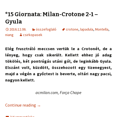
°15 Giornata: Milan-Crotone 2-1 –
Gyula
2016.12.06.
összefoglaló
crotone
,
lapadula
,
Montella
,
niang
csirkopasek
Elég frusztráló meccsen vertük le a Crotonét, de a
lényeg, hogy csak sikerült. Kellett ehhez jó adag
tökölés, két pontrúgás utáni gól, de leginkább Gyula.
Elszánt volt, küzdött, összehozott egy tizenegyest,
majd a végén a győztest is beverte, oltári nagy pacsi,
nagyon kellett.
acmilan.com, Força Chape
Continue reading
→