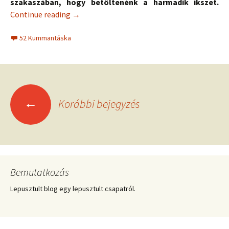
szakaszában, hogy betöltenénk a harmadik ikszet.
Continue reading
→
52 Kummantáska
Bejegyzések
←
Korábbi bejegyzés
navigációja
Bemutatkozás
Lepusztult blog egy lepusztult csapatról.