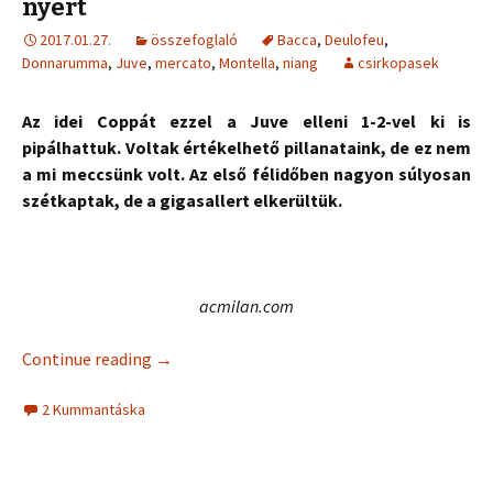
nyert
2017.01.27.
összefoglaló
Bacca
,
Deulofeu
,
Donnarumma
,
Juve
,
mercato
,
Montella
,
niang
csirkopasek
Az idei Coppát ezzel a Juve elleni 1-2-vel ki is
pipálhattuk. Voltak értékelhető pillanataink, de ez nem
a mi meccsünk volt. Az első félidőben nagyon súlyosan
szétkaptak, de a gigasallert elkerültük.
acmilan.com
Continue reading
→
2 Kummantáska