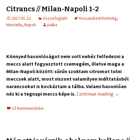
Citrancs // Milan-Napoli 1-2
2017.01.22.
összefoglaló
#sosaisbeérhetmég
,
Montella
,
Napoli
palka
Könnyed hasonlóságot nem volt nehéz felfedezni a
meccs alatt fogyasztott csemegém, illetve maga a
Milan-Napoli között: sűrűn szoktam citromot tolni
meccsek alatt, most viszont valamilyen indíttatásból
narancsokat is kockáztam a tálba. Valami hasonlóan
néz ki a tegnapi meccs képe is.
Continue reading
→
13 Kummantáska