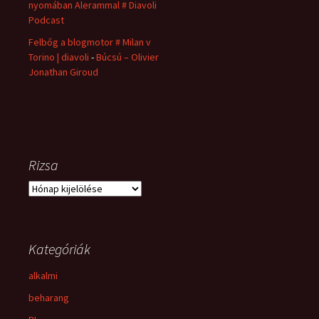
nyomában Alerammal # Diavoli
Podcast
Felbőg a blogmotor # Milan v
Torino | diavoli
-
Búcsú – Olivier
Jonathan Giroud
Rizsa
Rizsa
Kategóriák
alkalmi
beharang