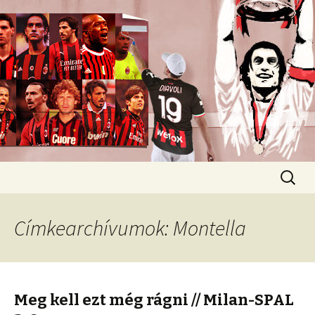
Romokban heverő blog egy romokban
heverő csapatról.
diavoli
Ugrás
Keresés
a
tartalomhoz
Címkearchívumok: Montella
Meg kell ezt még rágni // Milan-SPAL