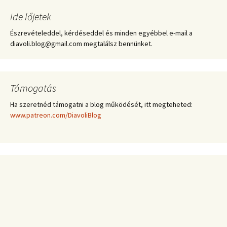
Ide lőjetek
Észrevételeddel, kérdéseddel és minden egyébbel e-mail a
diavoli.blog@gmail.com megtalálsz bennünket.
Támogatás
Ha szeretnéd támogatni a blog működését, itt megteheted:
www.patreon.com/DiavoliBlog