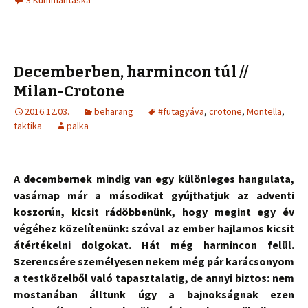
3 Kummantáska
Decemberben, harmincon túl //
Milan-Crotone
2016.12.03.
beharang
#futagyáva
,
crotone
,
Montella
,
taktika
palka
A decembernek mindig van egy különleges hangulata,
vasárnap már a másodikat gyújthatjuk az adventi
koszorún, kicsit rádöbbenünk, hogy megint egy év
végéhez közelítenünk: szóval az ember hajlamos kicsit
átértékelni dolgokat. Hát még harmincon felül.
Szerencsére személyesen nekem még pár karácsonyom
a testközelből való tapasztalatig, de annyi biztos: nem
mostanában álltunk úgy a bajnokságnak ezen