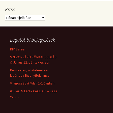
Rizsa
Rizsa
Legutóbbi bejegyzések
RIP Baresi
SZEZONZÁRÓ KÖRKAPCSOLÁS
& Június 12. péntek és sör
Reszketeg adatelemzési
kísérlet # Bizonyíték nincs
Világosság # Milan 1-2 Cagliari
#38 AC MILAN – CAGLIARI – vége
van…