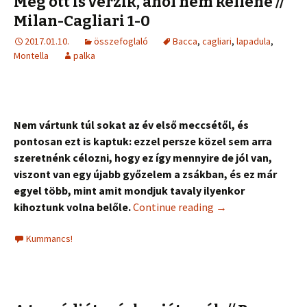
Még ott is vérzik, ahol nem kellene //
Milan-Cagliari 1-0
2017.01.10.
összefoglaló
Bacca
,
cagliari
,
lapadula
,
Montella
palka
Nem vártunk túl sokat az év első meccsétől, és
pontosan ezt is kaptuk: ezzel persze közel sem arra
szeretnénk célozni, hogy ez így mennyire de jól van,
viszont van egy újabb győzelem a zsákban, és ez már
egyel több, mint amit mondjuk tavaly ilyenkor
kihoztunk volna belőle.
Continue reading
→
Kummancs!