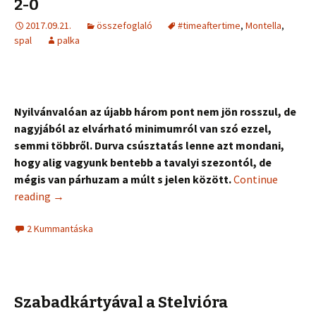
2-0
2017.09.21.
összefoglaló
#timeaftertime
,
Montella
,
spal
palka
Nyilvánvalóan az újabb három pont nem jön rosszul, de
nagyjából az elvárható minimumról van szó ezzel,
semmi többről. Durva csúsztatás lenne azt mondani,
hogy alig vagyunk bentebb a tavalyi szezontól, de
mégis van párhuzam a múlt s jelen között.
Continue
reading
→
2 Kummantáska
Szabadkártyával a Stelvióra