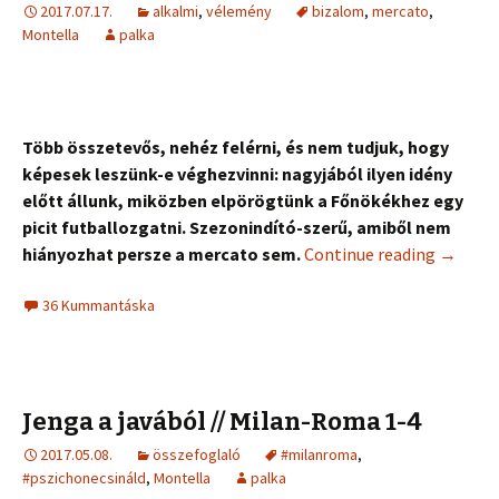
2017.07.17.
alkalmi
,
vélemény
bizalom
,
mercato
,
Montella
palka
Több összetevős, nehéz felérni, és nem tudjuk, hogy
képesek leszünk-e véghezvinni: nagyjából ilyen idény
előtt állunk, miközben elpörögtünk a Főnökékhez egy
picit futballozgatni. Szezonindító-szerű, amiből nem
hiányozhat persze a mercato sem.
Continue reading
→
36 Kummantáska
Jenga a javából // Milan-Roma 1-4
2017.05.08.
összefoglaló
#milanroma
,
#pszichonecsináld
,
Montella
palka