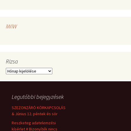
iWiW
Rizsa
Rizsa
Legutóbbi bejegyzések
SZEZONZÁRÓ KÖRKAPCSOLÁS
& Június 12. péntek és sör
Reszketeg adatelemzési
kísérlet # Bizonyíték nincs