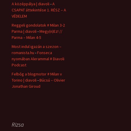
A középpálya | diavoli
-
A
CSAPAT áttekintése 1. RÉSZ – A
VÉDELEM
Reggeli gondolatok # Milan 3-2
Parma | diavoli
-
Megy(n)Ez! //
Parma – Milan 4-5
Most indul igazán a szezon –
romanista.hu
-
Fonseca
nyomában Alerammal # Diavoli
Podcast
Felbőg a blogmotor # Milan v
Torino | diavoli
-
Búcsú – Olivier
Jonathan Giroud
Rizsa