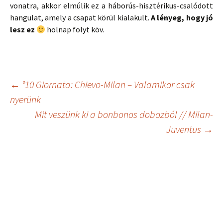
vonatra, akkor elmúlik ez a háborús-hisztérikus-csalódott
hangulat, amely a csapat körül kialakult.
A lényeg, hogy jó
lesz ez
holnap folyt köv.
Bejegyzés
←
°10 Giornata: Chievo-Milan – Valamikor csak
nyerünk
Mit veszünk ki a bonbonos dobozból // Milan-
navigáció
Juventus
→