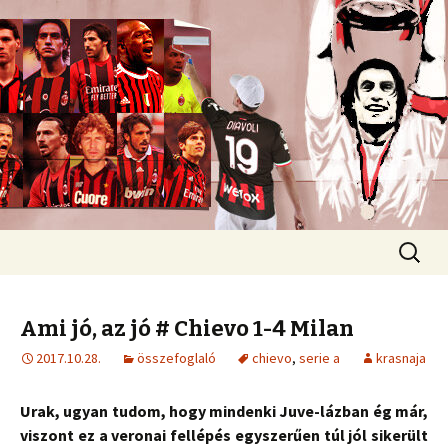
Romokban heverő blog egy romokban
heverő csapatról.
diavoli
Ugrás
Keresés
a
tartalomhoz
Ami jó, az jó # Chievo 1-4 Milan
2017.10.28.
összefoglaló
chievo
,
serie a
krasnaja
Urak, ugyan tudom, hogy mindenki Juve-lázban ég már,
viszont ez a veronai fellépés egyszerűen túl jól sikerült