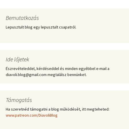
Bemutatkozás
Lepusztult blog egy lepusztult csapatról.
Ide lőjetek
Észrevételeddel, kérdéseddel és minden egyébbel e-mail a
diavoli.blog@gmail.com megtalálsz bennünket.
Támogatás
Ha szeretnéd támogatni a blog működését, itt megteheted:
www.patreon.com/DiavoliBlog