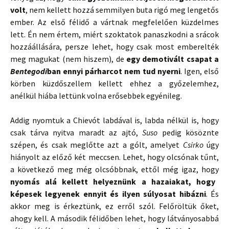
volt
, nem kellett hozzá semmilyen buta rigó meg lengetős
ember. Az első félidő a vártnak megfelelően küzdelmes
lett. Én nem értem, miért szoktatok panaszkodni a srácok
hozzáállására, persze lehet, hogy csak most emberelték
meg magukat (nem hiszem), de
egy demotivált csapat a
Bentegodi
ban ennyi párharcot nem tud nyerni
. Igen, első
körben küzdőszellem kellett ehhez a győzelemhez,
anélkül hiába lettünk volna erősebbek egyénileg.
Addig nyomtuk a Chievót labdával is, labda nélkül is, hogy
csak tárva nyitva maradt az ajtó,
Suso
pedig kösöznte
szépen, és csak meglőtte azt a gólt, amelyet
Csirko
úgy
hiányolt az előző két meccsen. Lehet, hogy olcsónak tűnt,
a következő meg még olcsóbbnak, ettől még igaz, hogy
nyomás alá kellett helyeznünk a hazaiakat, hogy
képesek legyenek ennyit és ilyen súlyosat hibázni
. És
akkor meg is érkeztünk, ez erről szól. Felőröltük őket,
ahogy kell. A második félidőben lehet, hogy látványosabbá