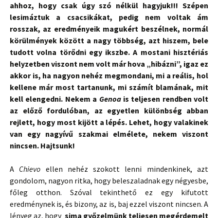
ahhoz, hogy csak úgy szó nélkül hagyjuk!!! Szépen
lesimáztuk a csacsikákat, pedig nem voltak ám
rosszak, az eredményeik magukért beszélnek, normál
körülmények között a nagy többség, azt hiszem, bele
tudott volna törődni egy ikszbe. A mostani hisztériás
helyzetben viszont nem volt már hova „hibázni”, igaz ez
akkor is, ha nagyon nehéz megmondani, mi a reális, hol
kellene már most tartanunk, mi számít blamának, mit
kell elengedni. Nekem a
Genoa
is teljesen rendben volt
az előző fordulóban, az egyetlen különbség abban
rejlett, hogy most kijött a lépés. Lehet, hogy valakinek
van egy nagyívű szakmai elmélete, nekem viszont
nincsen. Hajtsunk!
A
Chievo
ellen nehéz szokott lenni mindenkinek, azt
gondolom, nagyon ritka, hogy beleszaladnak egy négyesbe,
főleg otthon. Szóval tekinthető ez egy kifutott
eredménynek is, és bizony, az is, baj ezzel viszont nincsen. A
lényeg az, hogy
sima győzelmünk teljesen megérdemelt