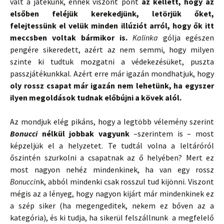
vált a játékunk, ennek viszont pont
az kellett, hogy az
elsőben feléjük kerekedjünk, letörjük őket,
felejtessünk el velük minden illúziót arról, hogy ők itt
meccsben voltak bármikor is.
Kalinka
gólja egészen
pengére sikeredett, azért az nem semmi, hogy milyen
szinte ki tudtuk mozgatni a védekezésüket, puszta
passzjátékunkkal. Azért erre már igazán mondhatjuk, hogy
oly rossz csapat már igazán nem lehetünk, ha egyszer
ilyen megoldások tudnak előbújni a kövek alól.
Az mondjuk elég pikáns, hogy a legtöbb vélemény szerint
Bonucci
nélkül jobbak vagyunk
–szerintem is – most
képzeljük el a helyzetet. Te tudtál volna a leltáróról
őszintén szurkolni a csapatnak az ő helyében? Mert ez
most nagyon nehéz mindenkinek, ha van egy rossz
Bonucci
nk, abból mindenki csak rosszul tud kijönni. Viszont
mégis az a lényeg, hogy nagyon kijárt már mindenkinek ez
a szép siker (ha megengeditek, nekem ez bőven az a
kategória), és ki tudja, ha sikerül felszállnunk a megfelelő