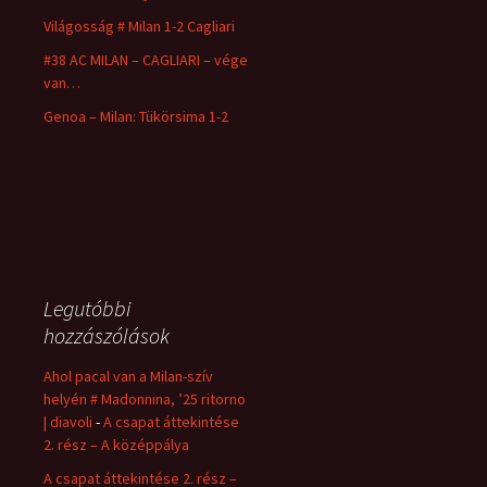
Világosság # Milan 1-2 Cagliari
#38 AC MILAN – CAGLIARI – vége
van…
Genoa – Milan: Tükörsima 1-2
Legutóbbi
hozzászólások
Ahol pacal van a Milan-szív
helyén # Madonnina, ’25 ritorno
| diavoli
-
A csapat áttekintése
2. rész – A középpálya
A csapat áttekintése 2. rész –