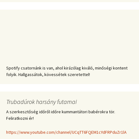
Spotify csatornánk is van, ahol kirázólag kiváló, minőségi kontent
folyik. Hallgassátok, kövessétek szeretettel!
Trubadúrok harsány futamai
A szerkesztőség időről időre kummantátori babérokra tör.
Feliratkozni ér!
https://www.youtube.com/channel/UCqTT6FQEM1cYdFRPduZr1lA