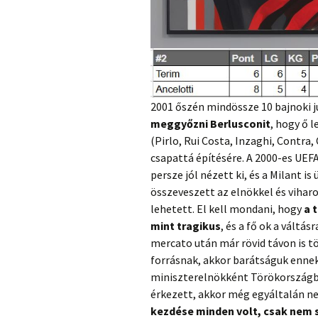
2001 őszén mindössze 10 bajnoki j
meggyőzni Berlusconit
, hogy ő 
(Pirlo, Rui Costa, Inzaghi, Contra, 
csapattá építésére. A 2000-es UEFA
persze jól nézett ki, és a Milant i
összeveszett az elnökkel és vihar
lehetett. El kell mondani, hogy
a
mint tragikus
, és a fő ok a váltás
mercato után már rövid távon is tö
forrásnak, akkor barátságuk enne
miniszterelnökként Törökországba 
érkezett, akkor még egyáltalán n
kezdése minden volt, csak nem 