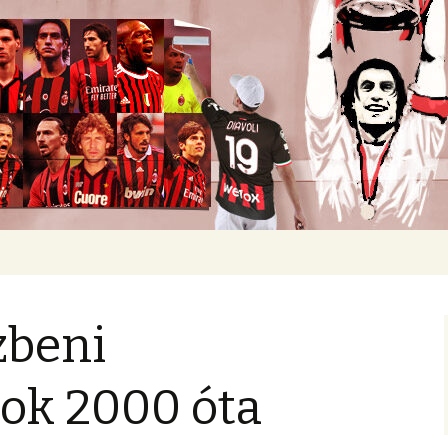
okban heverő csapatról.
zbeni
sok 2000 óta