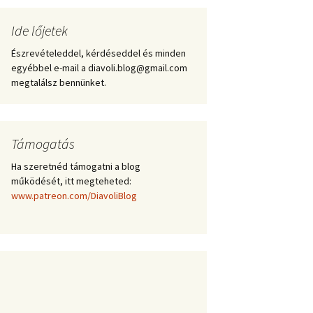
Ide lőjetek
Észrevételeddel, kérdéseddel és minden
egyébbel e-mail a diavoli.blog@gmail.com
megtalálsz bennünket.
Támogatás
Ha szeretnéd támogatni a blog
működését, itt megteheted:
www.patreon.com/DiavoliBlog