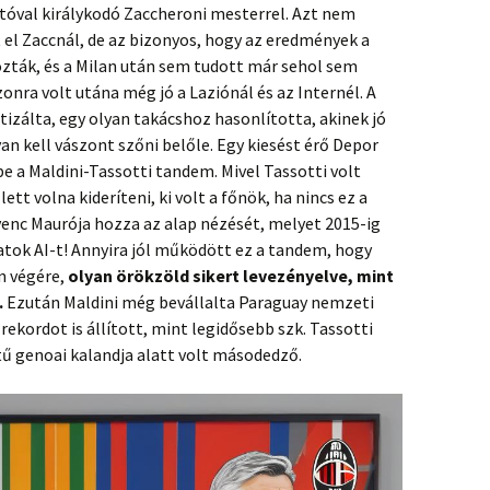
óval királykodó Zaccheroni mesterrel. Azt nem
l Zaccnál, de az bizonyos, hogy az eredmények a
hozták, és a Milan után sem tudott már sehol sem
zonra volt utána még jó a Laziónál és az Internél. A
tizálta, egy olyan takácshoz hasonlította, akinek jó
an kell vászont szőni belőle. Egy kiesést érő Depor
be a Maldini-Tassotti tandem. Mivel Tassotti volt
ett volna kideríteni, ki volt a főnök, ha nincs ez a
venc Maurója hozza az alap nézését, melyet 2015-ig
atok AI-t! Annyira jól működött ez a tandem, hogy
on végére,
olyan örökzöld sikert levezényelve, mint
.
Ezután Maldini még bevállalta Paraguay nemzeti
rekordot is állított, mint legidősebb szk. Tassotti
tű genoai kalandja alatt volt másodedző.