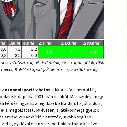
 meccs statisztikái, LG= lőtt gólok, KG = kapott gólok, PPM
er meccs, KGPM = kapott gól per meccs, a delták pedig
 az
azonnali pozitív hatás
, akkor a Zaccheroni LE,
oldás iskolapélda 2001 márciusából. Más kérdés, hogy
a kérdés, ugyanis a legidősebb Maldini, ha jól tudom,
a el a megbízatást, 69 évesen, a játékosmegfigyelők
gha személyes ambíciói vezették, inkább segíteni
ly elég gyalázatosan szerepelt akkortájt a két éve