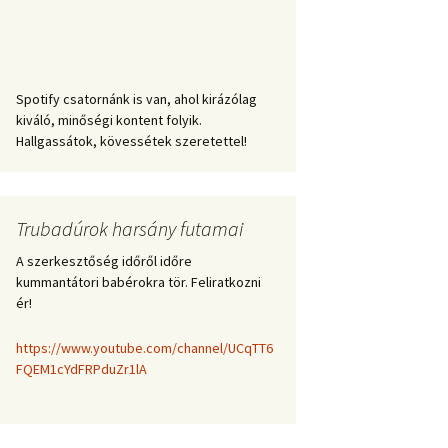
Spotify csatornánk is van, ahol kirázólag
kiváló, minőségi kontent folyik.
Hallgassátok, kövessétek szeretettel!
Trubadúrok harsány futamai
A szerkesztőség időről időre
kummantátori babérokra tör. Feliratkozni
ér!
https://www.youtube.com/channel/UCqTT6
FQEM1cYdFRPduZr1lA