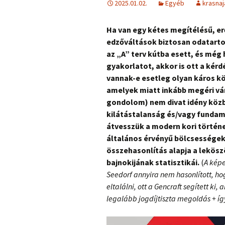
2025.01.02.
Egyéb
krasnaj
Ha van egy kétes megítélésű, er
edzőváltások biztosan odatartoz
az „A” terv kútba esett, és még 
gyakorlatot, akkor is ott a kér
vannak-e esetleg olyan káros 
amelyek miatt inkább megéri vár
gondolom) nem divat idény közb
kilátástalanság és/vagy fundam
átvesszük a modern kori történ
általános érvényű bölcsességek,
összehasonlítás alapja a leköszö
bajnokijának statisztikái.
(
A képe
Seedorf annyira nem hasonlított, ho
eltalálni, ott a Gencraft segített k
legalább jogdíjtiszta megoldás + íg