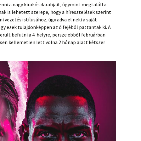
tenni a nagy kirakós darabjait, úgymint megtalálta
nak is lehetett szerepe, hogy a híresztelések szerint
 vezetési stílusához, úgy adva el neki a saját
ogy ezek tulajdonképpen az ő fejéből pattantak ki. A
erült befutni a 4. helyre, persze ebből februárban
sen kellemetlen lett volna 2 hónap alatt kétszer