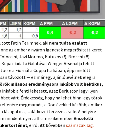
utott Fatih Terimnek, aki
nem tudta ezalatt
lenne az ember a nyáron igencsak megerősített keret
Coloccini, Javi Moreno, Kutuzov (!), Brocchi (!!)
 Kupa diadal a Galatával Wenger Arsenalja felett
s ütötte a Fiornál a Coppa Italiában, épp mielőtt
osan távozott — ez már egy ajánlólevélnek elég is
török
milanos eredménysora inkább volt hektikus,
ra inkább a fenti lehetett, azaz Berlusconi egy ilyen
bbet várt. Érdekesség, hogy ha lehet hinni egy török
k ellenére megmaradt, a Don évekkel később, amikor
látogatott, találkozni tervezett vele. A helyére
em mindent nyert all time sikerember
Ancelotti
sikertörténet
, erről itt bővebben
számszakilag.