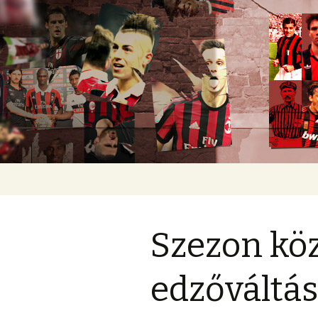
Romokban heverő blog egy rom
diavoli
Ugrás
a
tartalomhoz
Szezon kö
edzőváltá