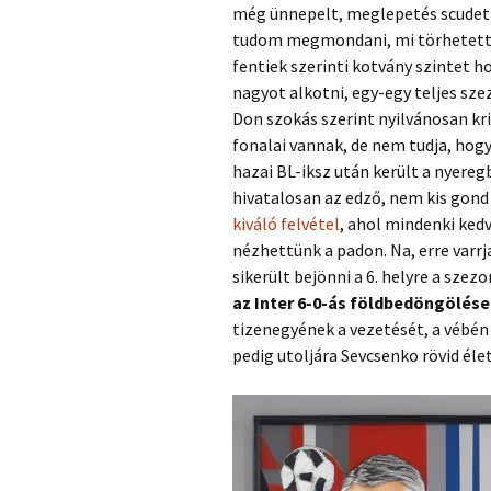
még ünnepelt, meglepetés scudett
tudom megmondani, mi törhetett e
fentiek szerinti kotvány szintet 
nagyot alkotni, egy-egy teljes sze
Don szokás szerint nyilvánosan kri
fonalai vannak, de nem tudja, hogy
hazai BL-iksz után került a nyereg
hivatalosan az edző, nem kis gond l
kiváló felvétel
, ahol mindenki ked
nézhettünk a padon. Na, erre varrj
sikerült bejönni a 6. helyre a szez
az Inter 6-0-ás földbedöngölése
tizenegyének a vezetését, a vébén 
pedig utoljára Sevcsenko rövid éle