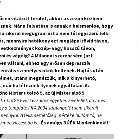
a
ősen vitatott terület, akkor a szezon közbeni
nak. Már a felvetése is annak a beismerése, hogy
ha sikerül megugrani ezt a nem túl egyszerű lelki
dés, mennyire hatékony ezt meglépni rövid távon,
következmények közép- vagy hosszú távon,
ni év végéig? A Milannal szerencsére (azt
en váltani, ehhez egy erősen depresszív
entális személyes okok kellenek. Hajtás után
elmet, utána megnézzük, mik a kinyerhető,
 már ha léteznek ilyenek egyáltalán. Az
nő Mister utolsó 5, az új Mister első 5
k ChatGPT-vel készültek egyetlen kivétellel, ugyanis
gy a template FIFA 2004 sablonpofát sem sikerült
i, amennyire. A felismerhetőség mértéke hullámzó, de
y még viccesebb is.
)
És amúgy BÚÉK Mindenkinek!!!