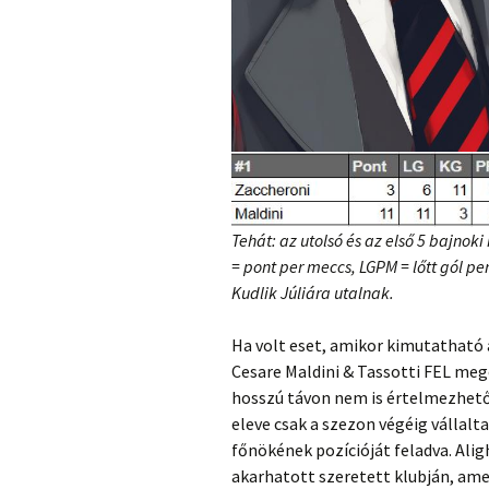
Tehát: az utolsó és az első 5 bajnoki
= pont per meccs, LGPM = lőtt gól p
Kudlik Júliára utalnak.
Ha volt eset, amikor kimutatható
Cesare Maldini & Tassotti FEL meg
hosszú távon nem is értelmezhető 
eleve csak a szezon végéig vállalt
főnökének pozícióját feladva. Ali
akarhatott szeretett klubján, ame