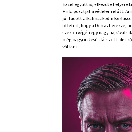
Ezzel együtt is, elkezdte helyére 
Pirlo posztját a védelem előtt. An
jól tudott alkalmazkodni Berlusconi
ötleteit, hogy a Don azt érezze, h
szezon végén egy nagy hajrával sik
még nagyon kevés látszott, de erő
váltani.