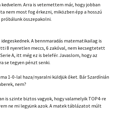
 kedvelem. Arra is vetemettem már, hogy jobban
rata nem most fog érkezni, miközben épp a hosszú
 próbálunk összepakolni.
 idegeskednek. A bennmaradás matematikailag is
zötti 8 nyeretlen meccs, 6 zakóval, nem kecsegtetett
Serie A, itt még ez is belefér. Javaslom, hogy az
ra se tegyen pénzt senki.
ma 1-0-lal haza/nyaralni küldjük őket. Bár Szardínián
mberek, nem?
n is szinte biztos vagyok, hogy valamelyik TOP4-re
em ne mi legyünk azok. A matek táblázatot múlt