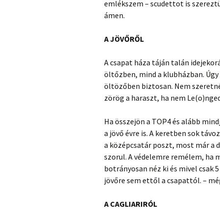
emlékszem – scudettot is szerezt
ámen.
A JÖVŐRŐL
A csapat háza táján talán idejekor
öltőzben, mind a klubházban. Úgy 
öltözőben biztosan. Nem szeretné
zörög a haraszt, ha nem Le(o)nged
Ha összejön a TOP4 és alább mindj
a jövő évre is. A keretben sok táv
a középcsatár poszt, most már a 
szorul. A védelemre remélem, ha 
botrányosan néz ki és mivel csak 5 
jövőre sem ettől a csapattól. – mé
A CAGLIARIRÓL