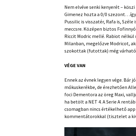
Nem elvéve senki kenyerét – köszi
Gimenez hozta a 0/0 szezont…így F
Pussilic is visszatér, Rafa is, Szél
meccsre. Középen biztos Fofinnyó
Riccit Modric mellé. Rabiot nélkül
Milanban, megelőzve Modricot, aki 
szokottak (futottak) még várható
VÉGE VAN
Ennek az évnek legyen vége. Bár 
mókuskerékbe, de érezhetően Alle
foci Dementora az öreg Maxi, vallju
ha betölt a NET 4. A Serie A rentáb
csomagban nincs értékelhető app é
kommentátorokkal (tisztelet a ki