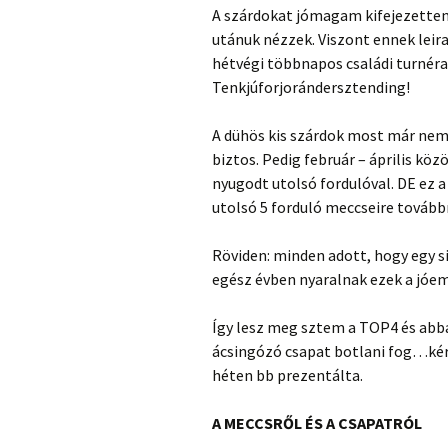
A szárdokat jómagam kifejezetten
utánuk nézzek. Viszont ennek lei
hétvégi többnapos családi turnéra
Tenkjúforjorándersztending!
A dühös kis szárdok most már nem
biztos. Pedig február – április kö
nyugodt utolsó fordulóval. DE ez a 
utolsó 5 forduló meccseire tovább
Röviden: minden adott, hogy egy si
egész évben nyaralnak ezek a jóe
Így lesz meg sztem a TOP4 és abba
ácsingózó csapat botlani fog…kér
héten bb prezentálta.
A MECCSRŐL ÉS A CSAPATRÓL