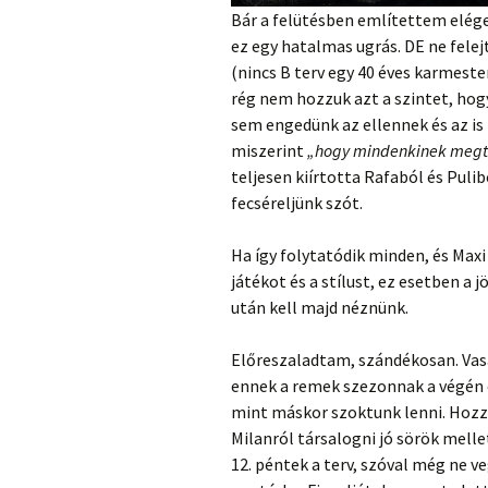
Bár a felütésben említettem eléged
ez egy hatalmas ugrás. DE ne felej
(nincs B terv egy 40 éves karmeste
rég nem hozzuk azt a szintet, hog
sem engedünk az ellennek és az is 
miszerint
„hogy mindenkinek megta
teljesen kiírtotta Rafaból és Pulib
fecséreljünk szót.
Ha így folytatódik minden, és Maxi
játékot és a stílust, ez esetben a
után kell majd néznünk.
Előreszaladtam, szándékosan. Va
ennek a remek szezonnak a végén 
mint máskor szoktunk lenni. Hozz
Milanról társalogni jó sörök melle
12. péntek a terv, szóval még ne v