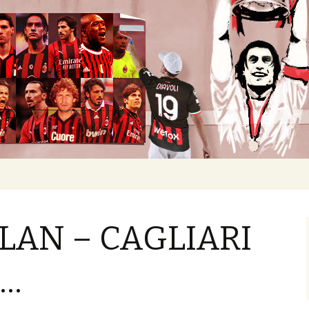
okban heverő csapatról.
LAN – CAGLIARI
n…