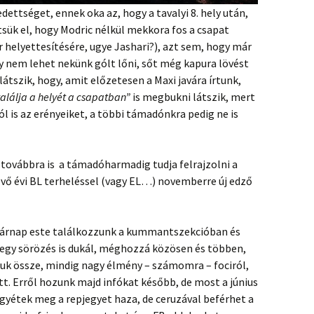
ettséget, ennek oka az, hogy a tavalyi 8. hely után,
tsük el, hogy Modric nélkül mekkora fos a csapat
r helyettesítésére, ugye Jashari?), azt sem, hogy már
y nem lehet nekünk gólt lőni, sőt még kapura lövést
látszik, hogy, amit előzetesen a Maxi javára írtunk,
lálja a helyét a csapatban”
is megbukni látszik, mert
ól is az erényeiket, a többi támadónkra pedig ne is
 továbbra is a támadóharmadig tudja felrajzolni a
 jövő évi BL terheléssel (vagy EL…) novemberre új edző
sárnap este találkozzunk a kummantszekcióban és
egy sörözés is dukál, méghozzá közösen és többen,
uk össze, mindig nagy élmény – számomra – fociról,
tt. Erről hozunk majd infókat később, de most a június
egyétek meg a repjegyet haza, de ceruzával beférhet a