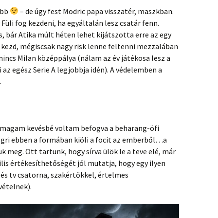
 bb
– de úgy fest Modric papa visszatér, maszkban.
üli fog kezdeni, ha egyáltalán lesz csatár fenn.
e is, bár Atika múlt héten lehet kijátszotta erre az egy
 kezd, mégiscsak nagy risk lenne feltenni mezzalában
 nincs Milan középpálya (nálam az év játékosa lesz a
az egész Serie A legjobbja idén). A védelemben a
.
jómagam kevésbé voltam befogva a beharang-öfi
gri ebben a formában kiöli a focit az emberből…a
k meg. Ott tartunk, hogy sírva ülök le a teve elé, már
ilis értékesíthetőségét jól mutatja, hogy egy ilyen
s tv csatorna, szakértőkkel, értelmes
vételnek).