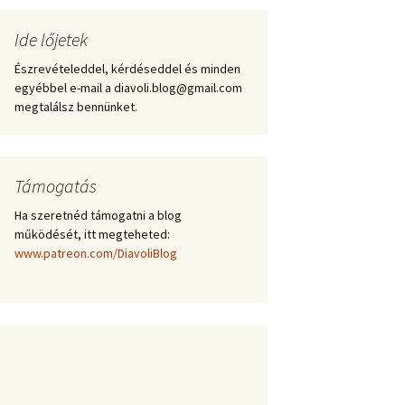
Ide lőjetek
Észrevételeddel, kérdéseddel és minden
egyébbel e-mail a diavoli.blog@gmail.com
megtalálsz bennünket.
Támogatás
Ha szeretnéd támogatni a blog
működését, itt megteheted:
www.patreon.com/DiavoliBlog