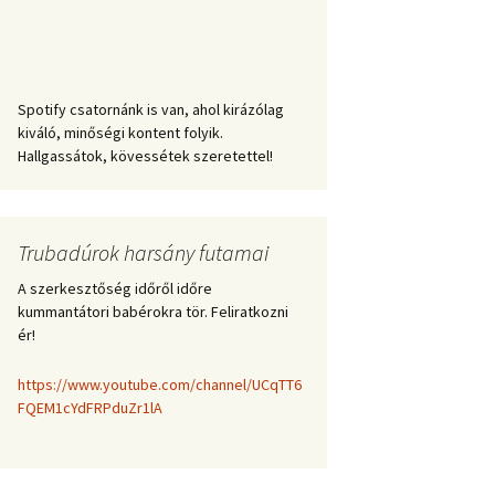
Spotify csatornánk is van, ahol kirázólag
kiváló, minőségi kontent folyik.
Hallgassátok, kövessétek szeretettel!
Trubadúrok harsány futamai
A szerkesztőség időről időre
kummantátori babérokra tör. Feliratkozni
ér!
https://www.youtube.com/channel/UCqTT6
FQEM1cYdFRPduZr1lA