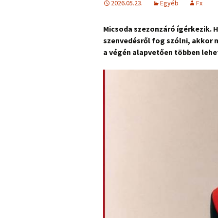
2026.05.23.
Egyéb
Fx
Micsoda szezonzáró ígérkezik. H
szenvedésről fog szólni, akkor m
a végén alapvetően többen lehe