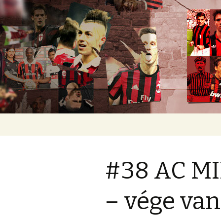
Romokban heverő blog egy rom
diavoli
Ugrás
a
tartalomhoz
#38 AC MI
– vége va