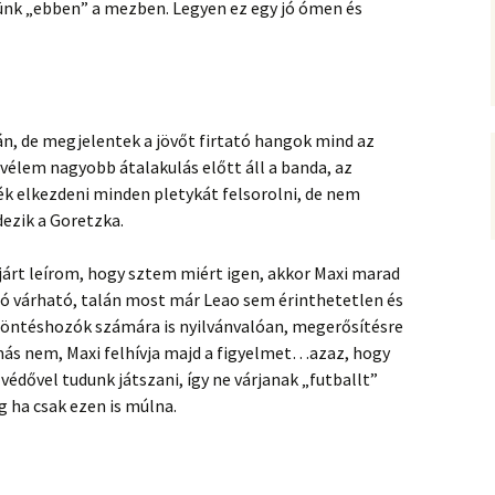
ünk „ebben” a mezben. Legyen ez egy jó ómen és
án, de megjelentek a jövőt firtató hangok mind az
vélem nagyobb átalakulás előtt áll a banda, az
k elkezdeni minden pletykát felsorolni, de nem
ezik a Goretzka.
árt leírom, hogy sztem miért igen, akkor Maxi marad
ozó várható, talán most már Leao sem érinthetetlen és
döntéshozók számára is nyilvánvalóan, megerősítésre
más nem, Maxi felhívja majd a figyelmet…azaz, hogy
védővel tudunk játszani, így ne várjanak „futballt”
g ha csak ezen is múlna.