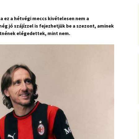
a ez a hétvégi meccs kivételesen nem a
ég jó szájízzel is fejezhetjük be a szezont, aminek
tnének elégedettek, mint nem.