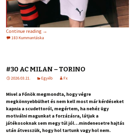
Continue reading
→
183 Kummantáska
#30 AC MILAN – TORINO
2026.03.21.
Egyéb
Fx
Mivel a Főnök megmondta, hogy végre
megkönnyebbülhet és nem kell most már kérdéseket
kapnia a scudettoról, megértem, ha nehéz ügy
motiválni magunkat a forzázásra, látjuk a
játékosoknak sem megy túl jól…mindenesetre hajtás
után átvesszük, hogy hol tartunk vagy hol nem.