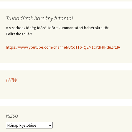
Trubadúrok harsány futamai
A szerkesztőség időről időre kummantátori babérokra tör.
Feliratkozni ér!
https://www.youtube.com/channel/UCqTT6FQEM1cYdFRPduZr1lA
iWiW
Rizsa
Rizsa