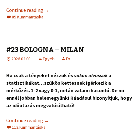
Continue reading
→
85 Kummantáska
#23 BOLOGNA – MILAN
2026.02.03.
Egyéb
Fx
Ha csak a tényeket nézzük és
vakon olvassuk
a
statisztikákat…szűkös kettesnek ígérkezik a
mérkőzés. 1-2 vagy 0-1, netán valami hasonló. De mi
ennél jobban belemegyünk! Ráadásul bizonyítjuk, hogy
az időutazás megvalósítható!
Continue reading
→
112 Kummantáska