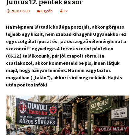
Június 12. péntek és sör
2026.06.09.
Egyéb
Fx
Ha még nem láttad k kolléga posztját, akkor görgess
lejjebb egy kicsit, nem szabad kihagyni
!
Ugyanakkor ez
egy szolgálati poszt és „az összegző véleményleirat a
szezonról” egyvelege. A tervek szerint pénteken
(06.12.) találkozunk, pár jól csapolt sörre. Ha
csatlakozol, akkor kommenteld be pls, innen látjuk
majd, hogy hányan lennénk. Ha nem vagy biztos
magadban („talán”), akkor is írd meg nekünk. Hajtás
után pontos infók!