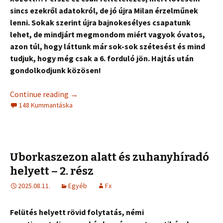
sincs ezekről adatokról, de jó újra Milan érzelműnek
lenni. Sokak szerint újra bajnokesélyes csapatunk
lehet, de mindjárt megmondom miért vagyok óvatos,
azon túl, hogy láttunk már sok-sok szétesést és mind
tudjuk, hogy még csak a 6. forduló jön. Hajtás után
gondolkodjunk közösen!
Continue reading
→
148 Kummantáska
Uborkaszezon alatt és zuhanyhíradó
helyett – 2. rész
2025.08.11.
Egyéb
Fx
Felütés helyett rövid folytatás, némi