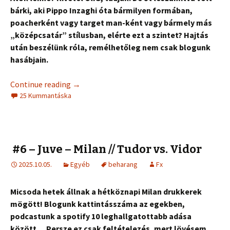
bárki, aki Pippo Inzaghi óta bármilyen formában,
poacherként vagy target man-ként vagy bármely más
„középcsatár” stílusban, elérte ezt a szintet? Hajtás
után beszélünk róla, remélhetőleg nem csak blogunk
hasábjain.
Continue reading
→
25 Kummantáska
#6 – Juve – Milan // Tudor vs. Vidor
2025.10.05.
Egyéb
beharang
Fx
Micsoda hetek állnak a hétköznapi Milan drukkerek
mögött! Blogunk kattintásszáma az egekben,
podcastunk a spotify 10 leghallgatottabb adása
között… Persze ez csak feltételezés, mert lövésem