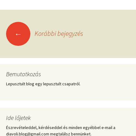
Bejegyzések
←
Korábbi bejegyzés
navigációja
Bemutatkozás
Lepusztult blog egy lepusztult csapatról.
Ide lőjetek
Észrevételeddel, kérdéseddel és minden egyébbel e-mail a
diavoli.blog@gmail.com megtalálsz bennünket.