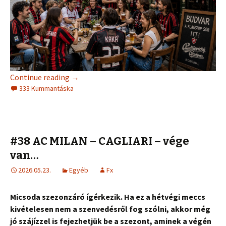
Continue reading
→
333 Kummantáska
#38 AC MILAN – CAGLIARI – vége
van…
2026.05.23.
Egyéb
Fx
Micsoda szezonzáró ígérkezik. Ha ez a hétvégi meccs
kivételesen nem a szenvedésről fog szólni, akkor még
jó szájízzel is fejezhetjük be a szezont, aminek a végén