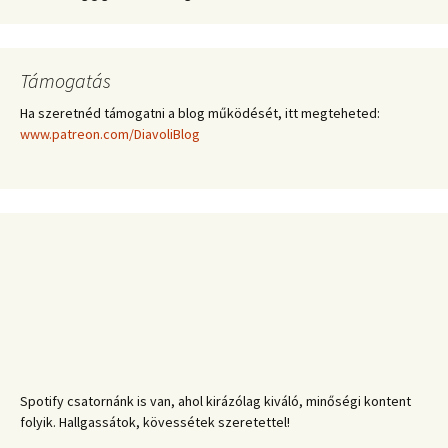
Támogatás
Ha szeretnéd támogatni a blog működését, itt megteheted:
www.patreon.com/DiavoliBlog
Spotify csatornánk is van, ahol kirázólag kiváló, minőségi kontent
folyik. Hallgassátok, kövessétek szeretettel!