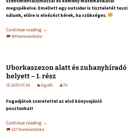
szentimentalizmussal és kemény matematikával
megspékelve. Emellett egy outsider is tiszteletét teszi
nálunk, előre is elnézést kérek, ha szükséges.
Continue reading
→
94 Kummantáska
Uborkaszezon alatt és zuhanyhíradó
helyett – 1. rész
2025.07.24.
Egyéb
Fx
Fogadjátok szeretettel az első könyvajánló
posztunkat!
Continue reading
→
227 Kummantáska