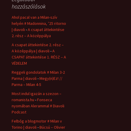
hozzászólások
Ahol pacal van a Milan-szív
helyén # Madonnina, ’25 ritorno
| diavoli
-
A csapat áttekintése
2. rész – A középpálya
A csapat áttekintése 2. rész –
A középpálya | diavoli
-
A
CSAPAT áttekintése 1. RÉSZ – A
VÉDELEM
Reggeli gondolatok # Milan 3-2
Parma | diavoli
-
Megy(n)Ez! //
Parma – Milan 4-5
Most indul igazán a szezon –
romanista.hu
-
Fonseca
nyomában Alerammal # Diavoli
Podcast
Felbőg a blogmotor # Milan v
Torino | diavoli
-
Búcsú – Olivier