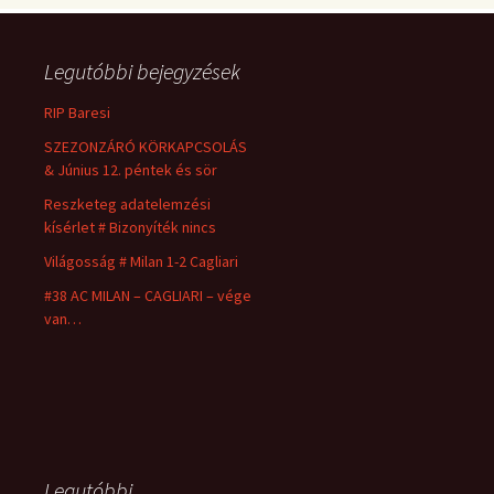
Legutóbbi bejegyzések
RIP Baresi
SZEZONZÁRÓ KÖRKAPCSOLÁS
& Június 12. péntek és sör
Reszketeg adatelemzési
kísérlet # Bizonyíték nincs
Világosság # Milan 1-2 Cagliari
#38 AC MILAN – CAGLIARI – vége
van…
Legutóbbi