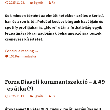
2025.11.23.
Egyéb
Fx
Sok minden történt az elmúlt hetekben széles e Serie A-
ban és azon is túl. Például kedves blogunk hasábjain és
spotify profiljában is. „More” után a futballvilág egyik
legpatinásabb rangadójának beharangozójára teszek
csenevész kísérletet.
Continue reading
→
152 Kummantáska
Forza Diavoli kummantszekció – A #9
-es átka (?)
2025.11.13.
Egyéb
Fx
Átok lenne? Kivétel OliG, tudjuk. De őt leszámítva volt