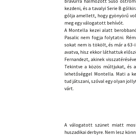
bravúrra halmozott Suso ostroma
kezdeni, és a tavalyi Serie B gólk
gólja amellett, hogy gyönyörű vo
meg egy válogatott behívót.
A Montella kezei alatt berobbanó
Pasalic nem fogja folytatni. Rém
sokat nem is tökölt, és már a 63-
avatva, hisz ekkor láthattuk elős
Fernandezt, akinek visszatéréséve
Tekintve a közös múltjukat, és a 
lehetőséggel Montella. Mati a k
tud játszani, szóval egy olyan joll
várt.
A válogatott szünet miatt most
huszadikai derbyre. Nem lesz könn