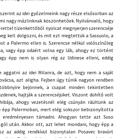
erint az idei győzelmeink nagy része elsősorban az
a mi nagy mázlinknak köszönhetőek. Nyilvánvaló, hogy
kerettel tizenkettőből nyolcat megnyerjen szerencséje
 meg kell dolgozni, és mit ezt megtettük a Sassuolo, a
st a Palermo ellen is. Szerencse nélkül valószínűleg
na, vagy épp odaért volna egy láb, ahogy ez történt
vagy épp nem is olyan rég az Udinese elleni, eddig
 aggatni az idei Milanra, de azt, hogy nem a saját
kovácsa, azt aligha. Fejben úgy tűnik nagyon rendben
többnyire bejönnek, a csapat minden tekintetben
üzdenek, hajtják a szerencséjüket. Viszont dühítő volt
hibája, ahogy vezetésnél elég csúnyán ráültünk az
b épp Palermoban, mert elég sokszor bebizonyította
d eredményesen támadni. Ahogyan tette azt Suso
 gól után. Akkor ott, azt lehet mondani, hogy épp a
sz az addig rendkívül bizonytalan Posavec bravúrt