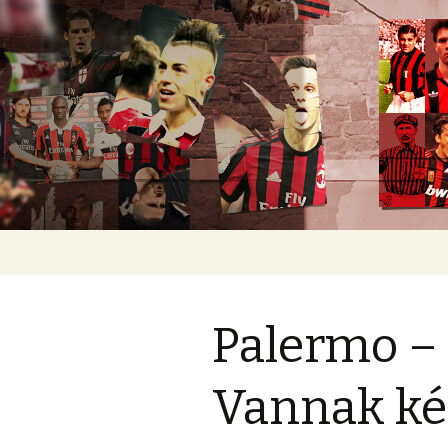
Romokban heverő blog egy rom
diavoli
Ugrás
a
tartalomhoz
Palermo – 
Vannak ké