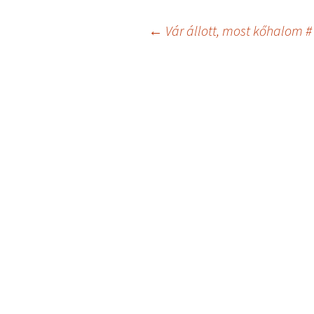
Bejegyzés
←
Vár állott, most kőhalom #
navigáció