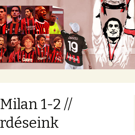
okban heverő csapatról.
Milan 1-2 //
rdéseink