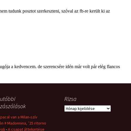
utóbbi
Rizsa
zászólások
Rizsa
 pacal van a Milan-szív
én # Madonnina, ’25 ritorno
voli
-
A csapat áttekintése