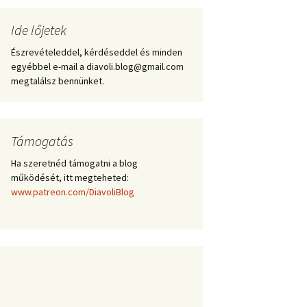
Ide lőjetek
Észrevételeddel, kérdéseddel és minden
egyébbel e-mail a diavoli.blog@gmail.com
megtalálsz bennünket.
Támogatás
Ha szeretnéd támogatni a blog
működését, itt megteheted:
www.patreon.com/DiavoliBlog