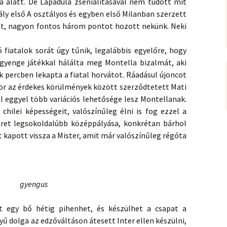
 alatt. De Lapadula zsenialitásával nem tudott mit
irály első A osztályos és egyben első Milanban szerzett
lt, nagyon fontos három pontot hozott nekünk. Neki
 fiatalok sorát úgy tűnik, legalábbis egyelőre, hogy
gyenge játékkal hálálta meg Montella bizalmát, aki
ik percben lekapta a fiatal horvátot. Ráadásul újoncot
zör az érdekes körülmények között szerződtetett Mati
l eggyel több variációs lehetősége lesz Montellanak.
chilei képességeit, valószínűleg élni is fog ezzel a
eret legsokoldalúbb középpályása, konkrétan bárhol
yt kapott vissza a Mister, amit már valószínűleg régóta
gyengus
 egy bő hétig pihenhet, és készülhet a csapat a
yű dolga az edzőváltáson átesett Inter ellen készülni,