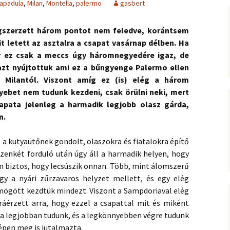
lapadula
,
Milan
,
Montella
,
palermo
gasbert
egszerzett három pontot nem feledve, korántsem
t letett az asztalra a csapat vasárnap délben. Ha
or ez csak a meccs úgy háromnegyedére igaz, de
azt nyújtottuk ami ez a bűngyenge Palermo ellen
 Milantól. Viszont amíg ez (is) elég a három
yebet nem tudunk kezdeni, csak örülni neki, mert
apata jelenleg a harmadik legjobb olasz gárda,
n.
s a kutyaütőnek gondolt, olaszokra és fiatalokra építő
tizenkét forduló után úgy áll a harmadik helyen, hogy
m biztos, hogy lecsúszik onnan. Több, mint álomszerű
gy a nyári zűrzavaros helyzet mellett, és egy elég
ögött kezdtük mindezt. Viszont a Sampdoriaval elég
áérzett arra, hogy ezzel a csapattal mit és miként
 a legjobban tudunk, és a legkönnyebben végre tudunk
zépen meg is jutalmazta.