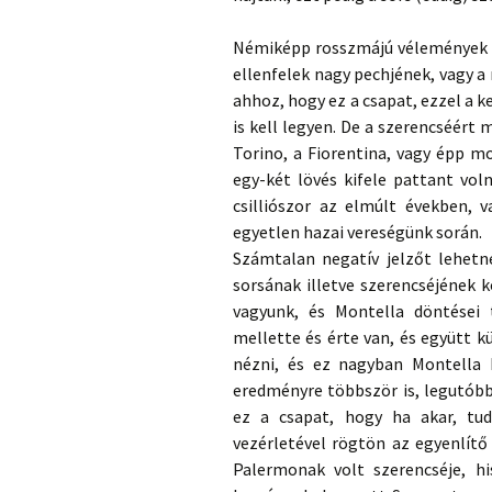
Némiképp rosszmájú vélemények sz
ellenfelek nagy pechjének, vagy 
ahhoz, hogy ez a csapat, ezzel a 
is kell legyen. De a szerencséért
Torino, a Fiorentina, vagy épp mo
egy-két lövés kifele pattant vol
csilliószor az elmúlt években, 
egyetlen hazai vereségünk során.
Számtalan negatív jelzőt lehetne
sorsának illetve szerencséjének 
vagyunk, és Montella döntései 
mellette és érte van, és együtt k
nézni, és ez nagyban Montella 
eredményre többször is, legutób
ez a csapat, hogy ha akar, tu
vezérletével rögtön az egyenlítő
Palermonak volt szerencséje, hi