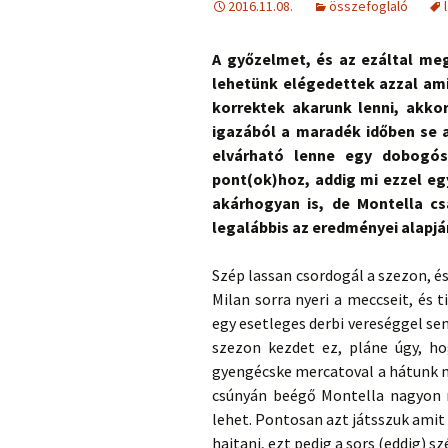
2016.11.08.
összefoglaló
A győzelmet, és az ezáltal m
lehetünk elégedettek azzal ami
korrektek akarunk lenni, akk
igazából a maradék időben se 
elvárható lenne egy dobogós
pont(ok)hoz, addig mi ezzel eg
akárhogyan is, de Montella cs
legalábbis az eredményei alapjá
Szép lassan csordogál a szezon, é
Milan sorra nyeri a meccseit, és 
egy esetleges derbi vereséggel se
szezon kezdet ez, pláne úgy, ho
gyengécske mercatoval a hátunk m
csúnyán beégő Montella nagyon r
lehet. Pontosan azt játsszuk amit
hajtani, ezt pedig a sors (eddig) s