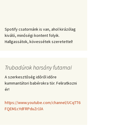
Spotify csatornánk is van, ahol kirázólag
kiváló, minőségi kontent folyik.
Hallgassátok, kövessétek szeretettel!
Trubadúrok harsány futamai
A szerkesztőség időről időre
kummantátori babérokra tör. Feliratkozni
ér!
https://www.youtube.com/channel/UCqTT6
FQEM1cYdFRPduZr1lA