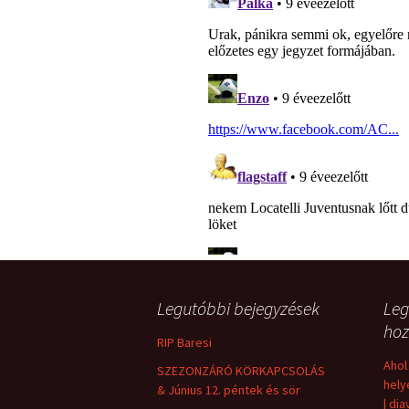
Legutóbbi bejegyzések
Leg
hoz
RIP Baresi
Ahol
SZEZONZÁRÓ KÖRKAPCSOLÁS
hely
& Június 12. péntek és sör
| dia