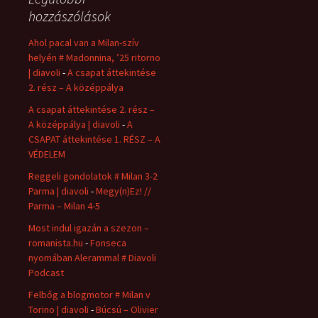
hozzászólások
Ahol pacal van a Milan-szív
helyén # Madonnina, ’25 ritorno
| diavoli
-
A csapat áttekintése
2. rész – A középpálya
A csapat áttekintése 2. rész –
A középpálya | diavoli
-
A
CSAPAT áttekintése 1. RÉSZ – A
VÉDELEM
Reggeli gondolatok # Milan 3-2
Parma | diavoli
-
Megy(n)Ez! //
Parma – Milan 4-5
Most indul igazán a szezon –
romanista.hu
-
Fonseca
nyomában Alerammal # Diavoli
Podcast
Felbőg a blogmotor # Milan v
Torino | diavoli
-
Búcsú – Olivier