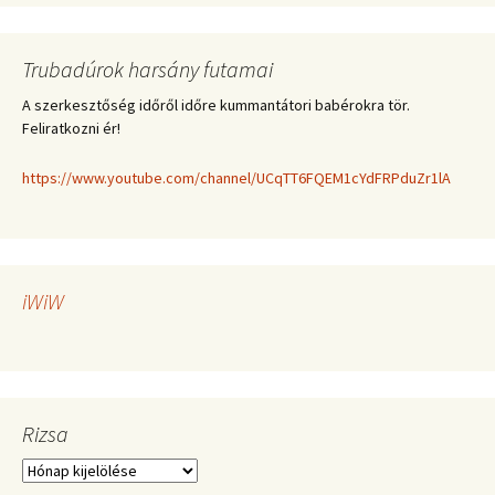
Trubadúrok harsány futamai
A szerkesztőség időről időre kummantátori babérokra tör.
Feliratkozni ér!
https://www.youtube.com/channel/UCqTT6FQEM1cYdFRPduZr1lA
iWiW
Rizsa
Rizsa