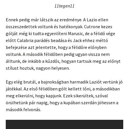
11tegen11
Ennek pedig már látszik az eredménye. A Lazio ellen
összeszedettek voltunk és hatékonyak. Cutrone kezes
gólját még ki tudta egyenlíteni Marusic, de a félidő vége
előtt Calabria parádés beadása és Jack ehhez méltó
befejezése azt jelentette, hogy a félidőre előnyben
voltunk. A második félidőben pedig ugyan vissza nem
álltunk, de inkább a kűzdős, hogyan tartsuk meg az előnyt
stílust hoztuk, nagyon helyesen.
Egy elég brutál, a bajnokságban harmadik Laziót vertünk jó
játékkal. Az első félidőben gólt kellett lőni, a másodikban
meg elkerülni, hogy kapjunk. Ezek sikerültek, szóval
örülhetünk pár napig, hogy a kupában szerdán jöhessen a
második felvonás.