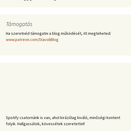
Támogatás
Ha szeretnéd támogatni a blog működését, itt megteheted:
www.patreon.com/DiavoliBlog
Spotify csatornánk is van, ahol kirázólag kiváló, minőségi kontent
folyik. Hallgassátok, kövessétek szeretettel!