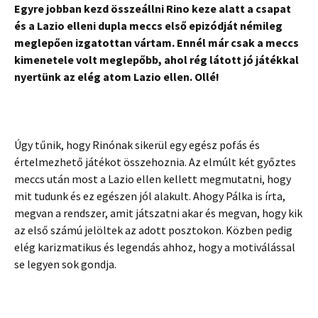
Egyre jobban kezd összeállni Rino keze alatt a csapat
és a Lazio elleni dupla meccs első epizódját némileg
meglepően izgatottan vártam. Ennél már csak a meccs
kimenetele volt meglepőbb, ahol rég látott jó játékkal
nyertünk az elég atom Lazio ellen. Ollé!
Úgy tűnik, hogy Rinónak sikerül egy egész pofás és
értelmezhető játékot összehoznia. Az elmúlt két győztes
meccs után most a Lazio ellen kellett megmutatni, hogy
mit tudunk és ez egészen jól alakult. Ahogy Pálka is írta,
megvan a rendszer, amit játszatni akar és megvan, hogy kik
az első számú jelöltek az adott posztokon. Közben pedig
elég karizmatikus és legendás ahhoz, hogy a motiválással
se legyen sok gondja.