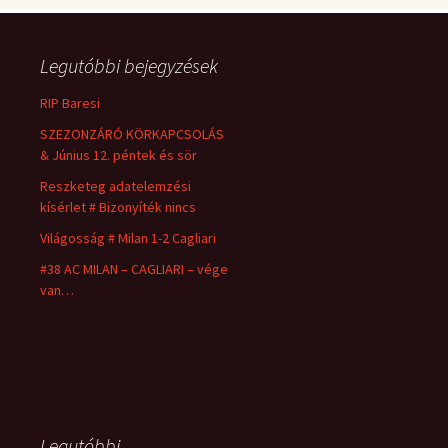
Legutóbbi bejegyzések
RIP Baresi
SZEZONZÁRÓ KÖRKAPCSOLÁS
& Június 12. péntek és sör
Reszketeg adatelemzési
kísérlet # Bizonyíték nincs
Világosság # Milan 1-2 Cagliari
#38 AC MILAN – CAGLIARI – vége
van…
Legutóbbi