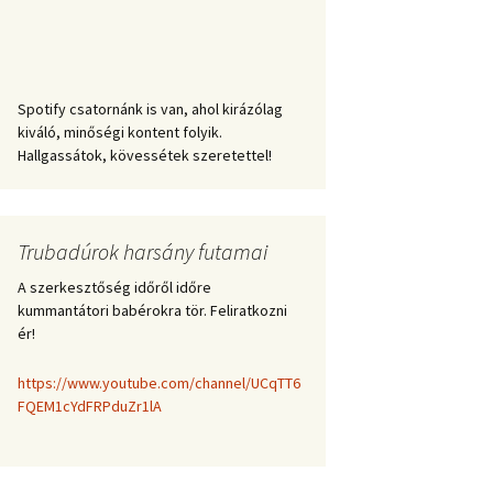
Spotify csatornánk is van, ahol kirázólag
kiváló, minőségi kontent folyik.
Hallgassátok, kövessétek szeretettel!
Trubadúrok harsány futamai
A szerkesztőség időről időre
kummantátori babérokra tör. Feliratkozni
ér!
https://www.youtube.com/channel/UCqTT6
FQEM1cYdFRPduZr1lA