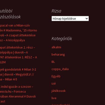
utóbbi
Rizsa
zászólások
Rizsa
 pacal van a Milan-szív
én # Madonnina, ’25 ritorno
voli
-
A csapat áttekintése
Kategóriák
ész – A középpálya
alkalmi
apat áttekintése 2. rész –
zéppálya | diavoli
-
A
beharang
AT áttekintése 1. RÉSZ – A
BL
ELEM
coppa_italia
eli gondolatok # Milan 3-2
a | diavoli
-
Megy(n)Ez! //
Egyéb
a – Milan 4-5
izé
 indul igazán a szezon –
játékosok
nista.hu
-
Fonseca
ában Alerammal # Diavoli
live
cast