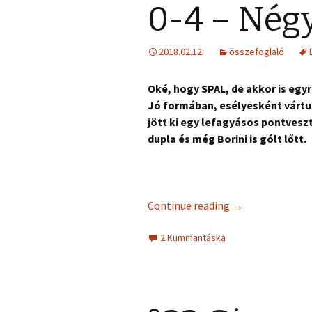
0-4 – Nég
2018.02.12.
összefoglaló
Oké, hogy SPAL, de akkor is egyr
Jó formában, esélyesként vártuk
jött ki egy lefagyásos pontves
dupla és még Borini is gólt lőtt.
Continue reading
→
2 Kummantáska