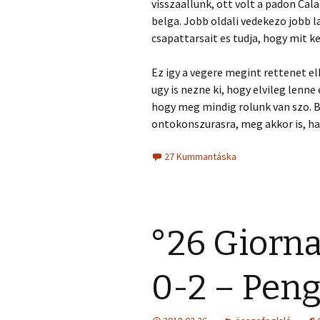
visszaallunk, ott volt a padon Cala
belga. Jobb oldali vedekezo jobb la
csapattarsait es tudja, hogy mit k
Ez igy a vegere megint rettenet e
ugy is nezne ki, hogy elvileg lenne
hogy meg mindig rolunk van szo. 
ontokonszurasra, meg akkor is, ha 
27 Kummantáska
°26 Giorn
0-2 – Pen