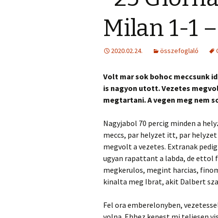
Milan 1-1 
2020.02.24.
összefoglaló
Volt mar sok bohoc meccsunk ide
is nagyon utott. Vezetes megvo
megtartani. A vegen meg nem so
Nagyjabol 70 percig minden a hely
meccs, par helyzet itt, par helyze
megvolt a vezetes. Extranak pedig o
ugyan rapattant a labda, de ettol 
megkerulos, megint harcias, finom.
kinalta meg Ibrat, akit Dalbert sza
Fel ora emberelonyben, vezetessel.
volna. Ehhez kepest mi teljesen vi