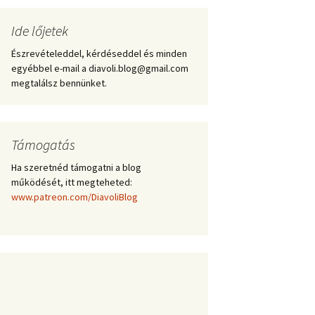
Ide lőjetek
Észrevételeddel, kérdéseddel és minden
egyébbel e-mail a diavoli.blog@gmail.com
megtalálsz bennünket.
Támogatás
Ha szeretnéd támogatni a blog
működését, itt megteheted:
www.patreon.com/DiavoliBlog