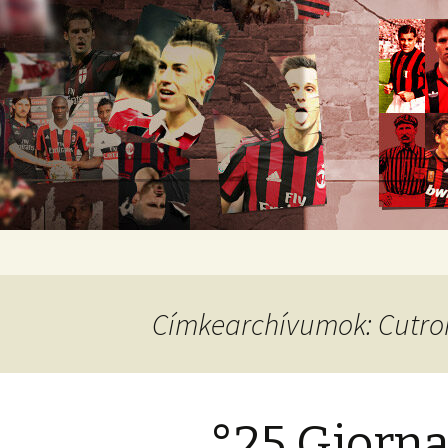
Romokban heverő blog egy rom
diavoli
Ugrás
a
tartalomhoz
Címkearchívumok: Cutro
°25 Giorna