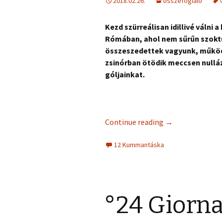
2018.02.26.
összefoglaló
Kezd szürreálisan idillivé válni 
Rómában, ahol nem sűrűn szoktun
összeszedettek vagyunk, működ
zsinórban ötödik meccsen nullázz
góljainkat.
Continue reading
→
12 Kummantáska
°24 Giorna