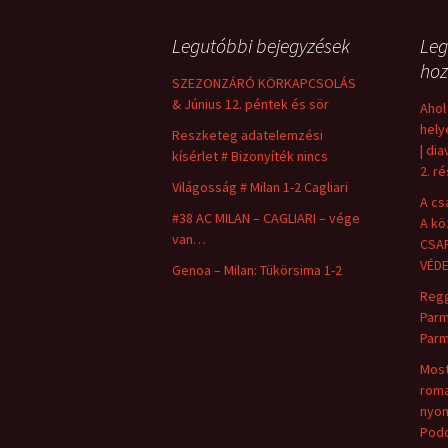
Legutóbbi bejegyzések
Leg
hoz
SZEZONZÁRÓ KÖRKAPCSOLÁS
& Június 12. péntek és sör
Ahol
hely
Reszketeg adatelemzési
| dia
kísérlet # Bizonyíték nincs
2. r
Világosság # Milan 1-2 Cagliari
A cs
#38 AC MILAN – CAGLIARI – vége
A kö
van…
CSAP
VÉD
Genoa – Milan: Tükörsima 1-2
Regg
Parm
Parm
Most
roma
nyom
Pod