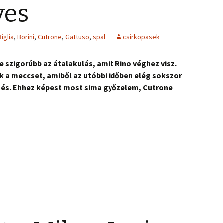
yes
Biglia
,
Borini
,
Cutrone
,
Gattuso
,
spal
csirkopasek
e szigorúbb az átalakulás, amit Rino véghez visz.
 a meccset, amiből az utóbbi időben elég sokszor
ztés. Ehhez képest most sima győzelem, Cutrone