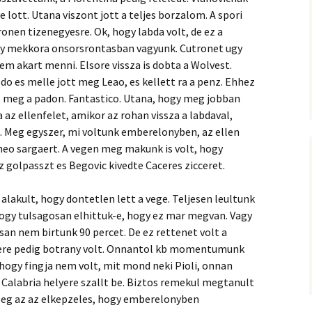
 lott. Utana viszont jott a teljes borzalom. A spori
onen tizenegyesre. Ok, hogy labda volt, de ez a
ogy mekkora onsorsrontasban vagyunk. Cutronet ugy
em akart menni. Elsore vissza is dobta a Wolvest.
zdo es melle jott meg Leao, es kellett ra a penz. Ehhez
o meg a padon. Fantastico. Utana, hogy meg jobban
az ellenfelet, amikor az rohan vissza a labdaval,
. Meg egyszer, mi voltunk emberelonyben, az ellen
heo sargaert. A vegen meg makunk is volt, hogy
golpasszt es Begovic kivedte Caceres zicceret.
 alakult, hogy dontetlen lett a vege. Teljesen leultunk
ogy tulsagosan elhittuk-e, hogy ez mar megvan. Vagy
isan nem birtunk 90 percet. De ez rettenet volt a
sere pedig botrany volt. Onnantol kb momentumunk
 hogy fingja nem volt, mit mond neki Pioli, onnan
 Calabria helyere szallt be. Biztos remekul megtanult
yleg az az elkepzeles, hogy emberelonyben