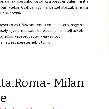
bria is, aki nagyjabol ugyanaz a poszt es stilus, mint a
bas jatekos. Csak van rutinja, beszel olaszul, ismeri a
ellene hoznia.
lkeserito volt. Viszont remek emlekezteto, hogy ha
 esely egy normalisabb befejezesre, ne felejtsuk el,
Barmikor kepesek vagyunk egy sulyos
a helyzet igeretesnek is tunik.
ata:Roma- Milan
ge