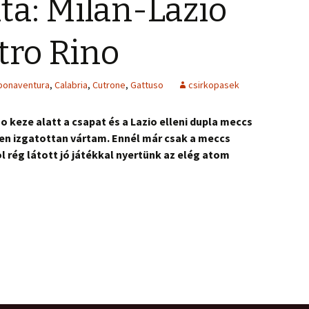
ta: Milan-Lazio
tro Rino
bonaventura
,
Calabria
,
Cutrone
,
Gattuso
csirkopasek
o keze alatt a csapat és a Lazio elleni dupla meccs
en izgatottan vártam. Ennél már csak a meccs
 rég látott jó játékkal nyertünk az elég atom