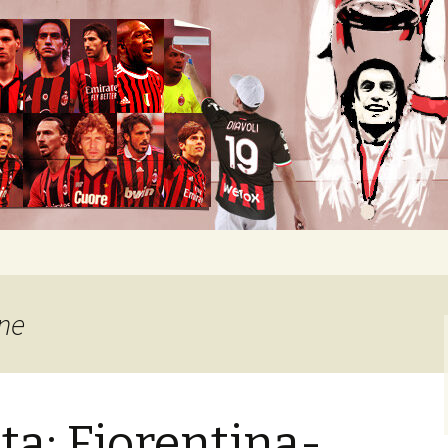
okban heverő csapatról.
ne
ta: Fiorentina-