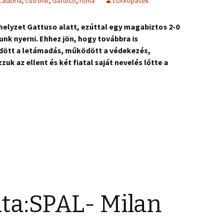
Calabria
,
Cutrone
,
Gattuso
,
roma
csirkopasek
a helyzet Gattuso alatt, ezúttal egy magabiztos 2-0
k nyerni. Ehhez jön, hogy továbbra is
ött a letámadás, működött a védekezés,
uk az ellent és két fiatal saját nevelés lőtte a
ta:SPAL- Milan