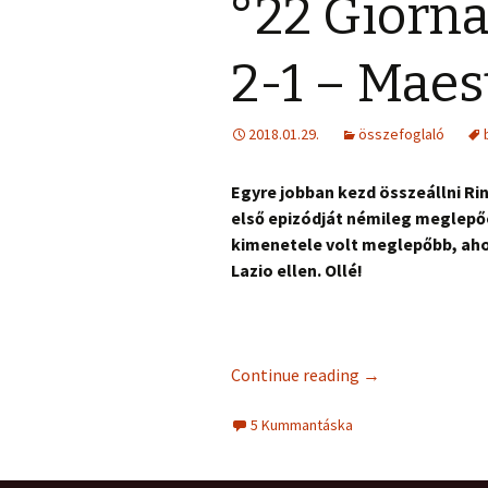
°22 Giorna
2-1 – Maes
2018.01.29.
összefoglaló
Egyre jobban kezd összeállni Rin
első epizódját némileg meglepő
kimenetele volt meglepőbb, ahol
Lazio ellen. Ollé!
Continue reading
→
5 Kummantáska