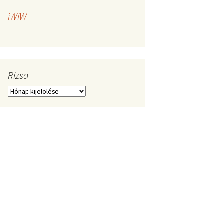
iWiW
Rizsa
Rizsa