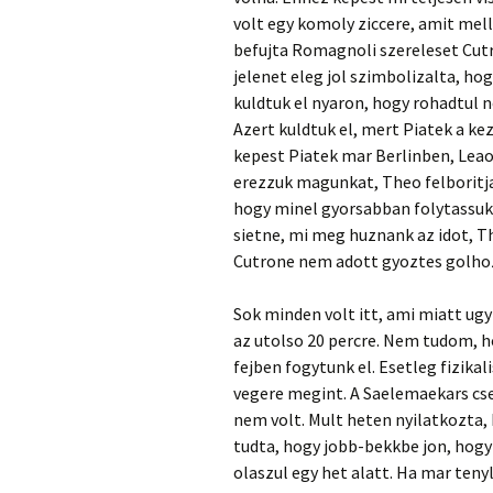
volt egy komoly ziccere, amit melle
befujta Romagnoli szereleset Cutr
jelenet eleg jol szimbolizalta, h
kuldtuk el nyaron, hogy rohadtul n
Azert kuldtuk el, mert Piatek a ke
kepest Piatek mar Berlinben, Lea
erezzuk magunkat, Theo felboritja 
hogy minel gyorsabban folytassuk
sietne, mi meg huznank az idot, T
Cutrone nem adott gyoztes golhoz 
Sok minden volt itt, ami miatt ugy
az utolso 20 percre. Nem tudom, h
fejben fogytunk el. Esetleg fizikal
vegere megint. A Saelemaekars c
nem volt. Mult heten nyilatkozta,
tudta, hogy jobb-bekkbe jon, hogy
olaszul egy het alatt. Ha mar ten