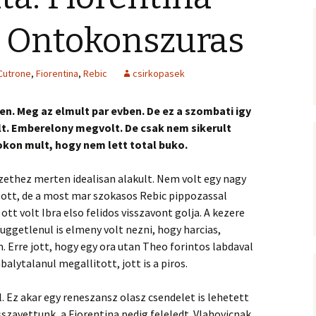
– Ontokonszuras
Cutrone
,
Fiorentina
,
Rebic
csirkopasek
n. Meg az elmult par evben. De ez a szombati igy
lt. Emberelony megvolt. De csak nem sikerult
kon mult, hogy nem lett total buko.
zethez merten idealisan alakult. Nem volt egy nagy
t ott, de a most mar szokasos Rebic pippozassal
tt volt Ibra elso felidos visszavont golja. A kezere
fuggetlenul is elmeny volt nezni, hogy harcias,
 Erre jott, hogy egy ora utan Theo forintos labdaval
balytalanul megallitott, jott is a piros.
 Ez akar egy reneszansz olasz csendelet is lehetett
sszavettunk, a Fiorentina pedig feleledt. Vlahovicnak