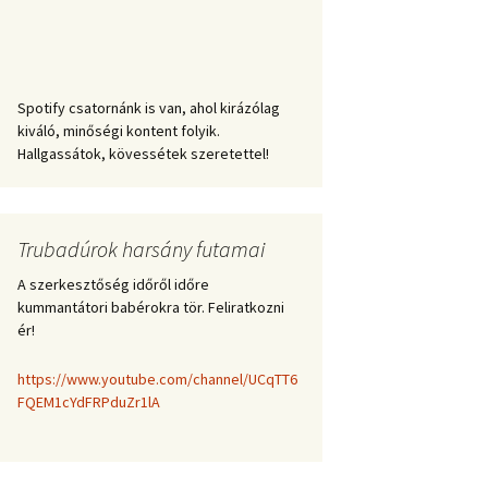
Spotify csatornánk is van, ahol kirázólag
kiváló, minőségi kontent folyik.
Hallgassátok, kövessétek szeretettel!
Trubadúrok harsány futamai
A szerkesztőség időről időre
kummantátori babérokra tör. Feliratkozni
ér!
https://www.youtube.com/channel/UCqTT6
FQEM1cYdFRPduZr1lA