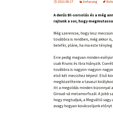
2022.08.27.
beharang
Bol
A derűs Bl-sorsolás és a még an
rajtunk a sor, hogy megmutassu
Még szerencse, hogy lesz meccsünk 
továbbra is rendben, még akkor is,
belefér, pláne, ha ma este tényleg
Erre pedig megvan minden esélyünk,
csak Krunic és Ibra hiányzik. Cse
továbbra is nagyon-nagyon-nagyo
első két meccshez képest. Első kö
megközelítenie a tavaszi királykod
itt a megoldás minden bizonnyal a
Giroud-vá metamorfozál. A jobb sz
hogy megtudjuk, a Megváltó vagy a
avagy hogyan kovácsoljunk előnyt