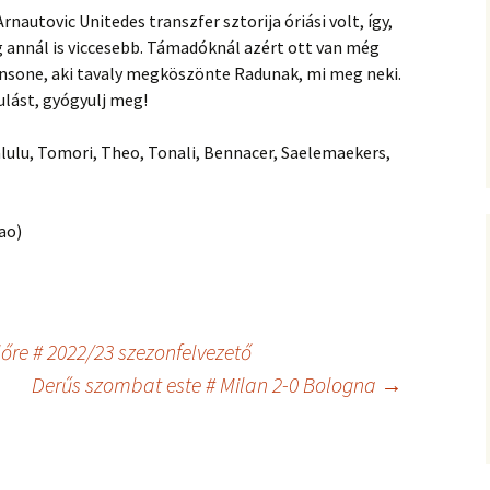
rnautovic Unitedes transzfer sztorija óriási volt, így,
 annál is viccesebb. Támadóknál azért ott van még
ansone, aki tavaly megköszönte Radunak, mi meg neki.
lást, gyógyulj meg!
alulu, Tomori, Theo, Tonali, Bennacer, Saelemaekers,
ao)
re # 2022/23 szezonfelvezető
Derűs szombat este # Milan 2-0 Bologna
→