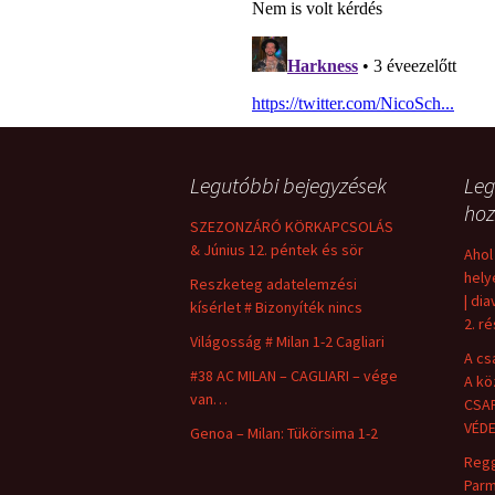
Legutóbbi bejegyzések
Leg
hoz
SZEZONZÁRÓ KÖRKAPCSOLÁS
& Június 12. péntek és sör
Ahol
hely
Reszketeg adatelemzési
| dia
kísérlet # Bizonyíték nincs
2. r
Világosság # Milan 1-2 Cagliari
A cs
#38 AC MILAN – CAGLIARI – vége
A kö
van…
CSAP
VÉD
Genoa – Milan: Tükörsima 1-2
Regg
Parm