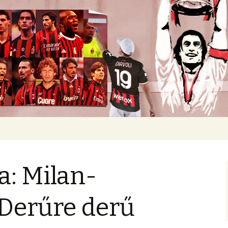
okban heverő csapatról.
a: Milan-
 Derűre derű