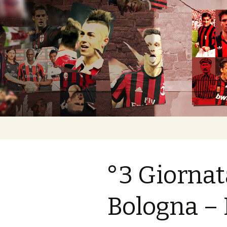
Romokban heverő blog egy rom
diavoli
Ugrás
a
tartalomhoz
°3 Giornat
Bologna –