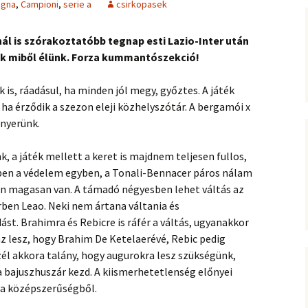
ogna
,
Campioni
,
serie a
csirkopasek
nál is szórakoztatóbb tegnap esti Lazio-Inter után
k miből élünk. Forza kummantószekció!
is, ráadásul, ha minden jól megy, győztes. A játék
 ha érződik a szezon eleji közhelyszótár. A bergamói x
 nyerünk.
 a játék mellett a keret is majdnem teljesen fullos,
rében a védelem egyben, a Tonali-Bennacer páros nálam
n magasan van. A támadó négyesben lehet váltás az
rben Leao. Neki nem ártana váltania és
ást. Brahimra és Rebicre is ráfér a váltás, ugyanakkor
z lesz, hogy Brahim De Ketelaerévé, Rebic pedig
él akkora talány, hogy augurokra lesz szükségünk,
 bajuszhuszár kezd. A kiismerhetetlenség előnyei
 a középszerűségből.