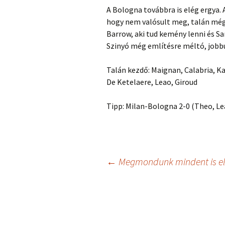
A Bologna továbbra is elég ergya. A
hogy nem valósult meg, talán még
Barrow, aki tud kemény lenni és S
Szinyó még említésre méltó, jobbu
Talán kezdő: Maignan, Calabria, K
De Ketelaere, Leao, Giroud
Tipp: Milan-Bologna 2-0 (Theo, Le
Bejegyzés
←
Megmondunk mindent is elő
navigáció