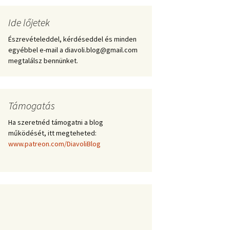
Ide lőjetek
Észrevételeddel, kérdéseddel és minden
egyébbel e-mail a diavoli.blog@gmail.com
megtalálsz bennünket.
Támogatás
Ha szeretnéd támogatni a blog
működését, itt megteheted:
www.patreon.com/DiavoliBlog