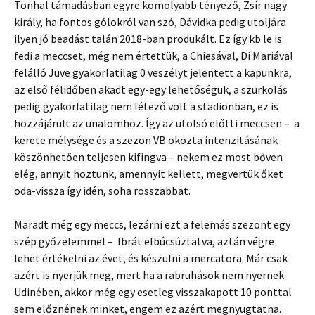
Tonhal támadásban egyre komolyabb tényező, Zsír nagy
király, ha fontos gólokról van szó, Dávidka pedig utoljára
ilyen jó beadást talán 2018-ban produkált. Ez így kb le is
fedi a meccset, még nem értettük, a Chiesával, Di Mariával
felálló Juve gyakorlatilag 0 veszélyt jelentett a kapunkra,
az első félidőben akadt egy-egy lehetőségük, a szurkolás
pedig gyakorlatilag nem létező volt a stadionban, ez is
hozzájárult az unalomhoz. Így az utolsó előtti meccsen – a
kerete mélysége és a szezon VB okozta intenzitásának
köszönhetően teljesen kifingva – nekem ez most bőven
elég, annyit hoztunk, amennyit kellett, megvertük őket
oda-vissza így idén, soha rosszabbat.
Maradt még egy meccs, lezárni ezt a felemás szezont egy
szép győzelemmel – Ibrát elbúcsúztatva, aztán végre
lehet értékelni az évet, és készülni a mercatora. Már csak
azért is nyerjük meg, mert ha a rabruhások nem nyernek
Udinében, akkor még egy esetleg visszakapott 10 ponttal
sem előznének minket, engem ez azért megnyugtatna.