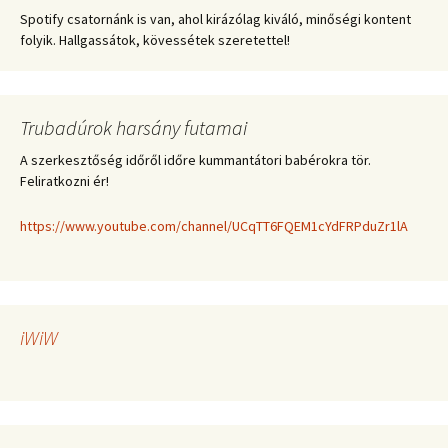
Spotify csatornánk is van, ahol kirázólag kiváló, minőségi kontent
folyik. Hallgassátok, kövessétek szeretettel!
Trubadúrok harsány futamai
A szerkesztőség időről időre kummantátori babérokra tör.
Feliratkozni ér!
https://www.youtube.com/channel/UCqTT6FQEM1cYdFRPduZr1lA
iWiW