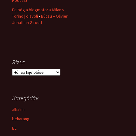
Podcast
Felbőg a blogmotor # Milan v
Torino | diavoli
-
Búcsú – Olivier
Jonathan Giroud
Rizsa
Rizsa
Kategóriák
alkalmi
beharang
BL