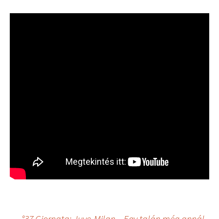
←
°37 Giornata: Juve-Milan – Egy talán még annál