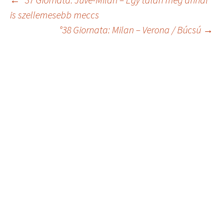
Bejegyzés
is szellemesebb meccs
°38 Giornata: Milan – Verona / Búcsú
→
navigáció