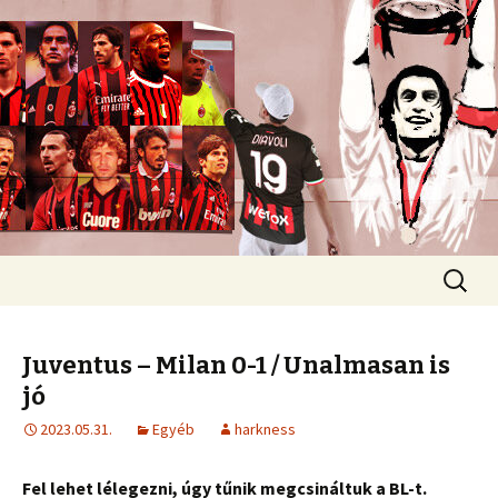
Romokban heverő blog egy romokban
heverő csapatról.
diavoli
Ugrás
Keresés
a
tartalomhoz
Juventus – Milan 0-1 / Unalmasan is
jó
2023.05.31.
Egyéb
harkness
Fel lehet lélegezni, úgy tűnik megcsináltuk a BL-t.