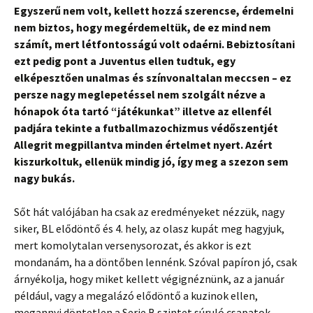
Egyszerű nem volt, kellett hozzá szerencse, érdemelni
nem biztos, hogy megérdemeltük, de ez mind nem
számít, mert létfontosságú volt odaérni. Bebiztosítani
ezt pedig pont a Juventus ellen tudtuk, egy
elképesztően unalmas és színvonaltalan meccsen – ez
persze nagy meglepetéssel nem szolgált nézve a
hónapok óta tartó “játékunkat” illetve az ellenfél
padjára tekinte a futballmazochizmus védőszentjét
Allegrit megpillantva minden értelmet nyert. Azért
kiszurkoltuk, ellenük mindig jó, így meg a szezon sem
nagy bukás.
Sőt hát valójában ha csak az eredményeket nézzük, nagy
siker, BL elődöntő és 4. hely, az olasz kupát meg hagyjuk,
mert komolytalan versenysorozat, és akkor is ezt
mondanám, ha a döntőben lennénk. Szóval papíron jó, csak
árnyékolja, hogy miket kellett végignéznünk, az a január
például, vagy a megalázó elődöntő a kuzinok ellen,
megannyi döntetlen a Serie B szintet súruló csapatok