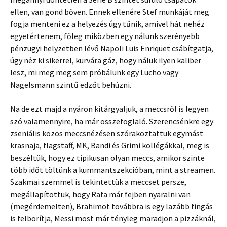
ellen, van gond bőven. Ennek ellenére Stef munkáját meg
fogja menteni ez a helyezés úgy tűnik, amivel hát nehéz
egyetértenem, főleg miközben egy nálunk szerényebb
pénzügyi helyzetben lévő Napoli Luis Enriquet csábítgatja,
úgy néz ki sikerrel, kurvára gáz, hogy náluk ilyen kaliber
lesz, mi meg meg sem próbálunk egy Lucho vagy
Nagelsmann szintű edzőt behúzni.
Na de ezt majd a nyáron kitárgyaljuk, a meccsről is legyen
szó valamennyire, ha már összefoglaló. Szerencsénkre egy
zseniális közös meccsnézésen szórakoztattuk egymást
krasnaja, flagstaff, MK, Bandi és Grimi kollégákkal, meg is
beszéltük, hogy ez tipikusan olyan meccs, amikor szinte
több időt töltünk a kummantszekcióban, mint a streamen.
Szakmai szemmel is tekintettük a meccset persze,
megállapítottuk, hogy Rafa már fejben nyaralni van
(megérdemelten), Brahimot továbbra is egy lazább fingás
is felborítja, Messi most már tényleg maradjon a pizzáknál,