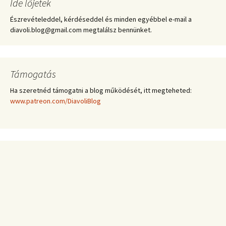
Ide lőjetek
Észrevételeddel, kérdéseddel és minden egyébbel e-mail a
diavoli.blog@gmail.com megtalálsz bennünket.
Támogatás
Ha szeretnéd támogatni a blog működését, itt megteheted:
www.patreon.com/DiavoliBlog