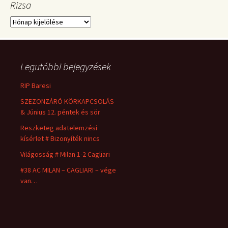
Rizsa
Rizsa
Legutóbbi bejegyzések
RIP Baresi
SZEZONZÁRÓ KÖRKAPCSOLÁS
& Június 12. péntek és sör
Reszketeg adatelemzési
kísérlet # Bizonyíték nincs
Világosság # Milan 1-2 Cagliari
#38 AC MILAN – CAGLIARI – vége
van…