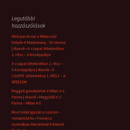
Legutóbbi
hozzászólások
Ahol pacal van a Milan-szív
helyén # Madonnina, ’25 ritorno
| diavoli
-
A csapat áttekintése
2. rész – A középpálya
A csapat áttekintése 2. rész –
A középpálya | diavoli
-
A
CSAPAT áttekintése 1. RÉSZ – A
VÉDELEM
Reggeli gondolatok # Milan 3-2
Parma | diavoli
-
Megy(n)Ez! //
Parma – Milan 4-5
Most indul igazán a szezon –
romanista.hu
-
Fonseca
nyomában Alerammal # Diavoli