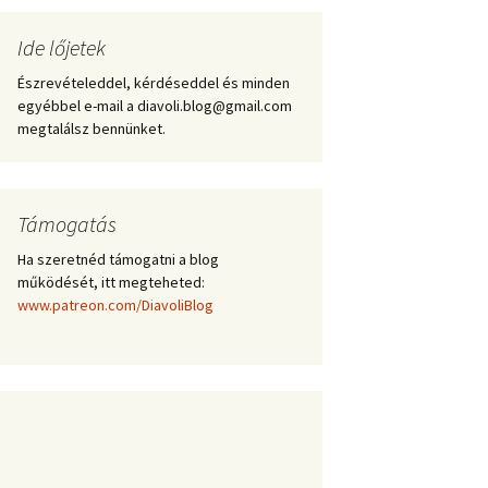
Ide lőjetek
Észrevételeddel, kérdéseddel és minden
egyébbel e-mail a diavoli.blog@gmail.com
megtalálsz bennünket.
Támogatás
Ha szeretnéd támogatni a blog
működését, itt megteheted:
www.patreon.com/DiavoliBlog