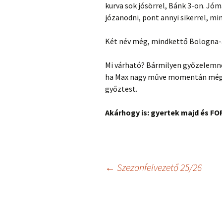
kurva sok jósörrel, Bánk 3-on. J
józanodni, pont annyi sikerrel, min
Két név még, mindkettő Bologna-a
Mi várható? Bármilyen győzelemne
ha Max nagy műve momentán még n
győztest.
Akárhogy is: gyertek majd és FO
Bejegyzés
←
Szezonfelvezető 25/26
navigáció