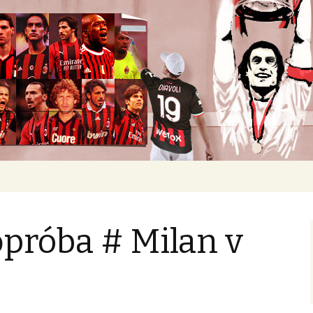
okban heverő csapatról.
őpróba # Milan v