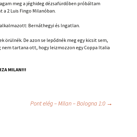
ómagam meg a jéghideg dézsafürdőben próbáltam
t a 2 Luis Fingo Milanóban.
lkalmazott: Bernáthegyi és Ingatlan.
k örülnék. De azon se lepődnék meg egy kicsit sem,
em tartana ott, hogy leizmozzon egy Coppa Italia
RZA MILAN!!!
Pont elég – Milan – Bologna 1:0
→