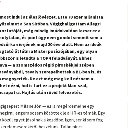
a
 most indul az éleslövészet. Este 70 ezer milanista
győzelmet a San Siróban. Végighallgattam Allegri
ékoztatóját, még mindig imádnivalóan lezser ez a
molytalan, és pont úgy nem gondol semmit sem a
dzői karrierjének majd 20 éve alatt. Nem az ideák
gtató őt látni a Mister pozíciójában, egy olyan
öbbször is letudta a TOP4 feladványát. Ehhez
zava — a szomszédos régió piroskékjei szépen
ványából, tavaly szerepelhettek a BL-ben is, és
s megnyerték. De ezt még meg kell néznem a
t nézni, hol is tart ez a projekt Max-szal,
csapatra. Hajtás után rövid felvezetés.
égigsepert Milanellón — ez is megérdemelne egy
egírni, engem sosem kötöttek le a HR-es témák. Egy
ka közül egyet jósolnak a kezdőbe. Igen, senki sem fog
szerelemgyerekéről beszélünk. Talán nincs