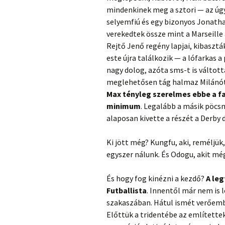
mindenkinek meg a sztori — az úgy
selyemfiú és egy bizonyos Jonatha
verekedtek össze mint a Marseille
Rejtő Jenő regény lapjai, kibasztá
este újra találkozik — a lófarkas a
nagy dolog, azóta sms-t is váltott
meglehetősen tág halmaz Milánó
Max tényleg szerelmes ebbe a fa
minimum
. Legalább a másik pöcsm
alaposan kivette a részét a Derby 
Ki jött még? Kungfu, aki, reméljü
egyszer nálunk. És Odogu, akit m
És hogy fog kinézni a kezdő?
A le
Futballista
. Innentől már nem is l
szakaszában. Hátul ismét verőember
Előttük a tridentébe az említettek