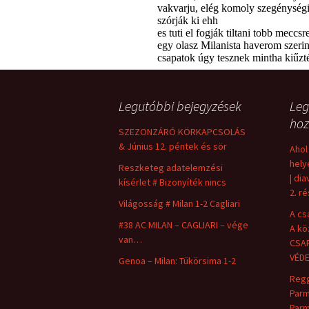
Legutóbbi bejegyzések
Leg
hoz
SZEZONZÁRÓ KÖRKAPCSOLÁS
& Június 12. péntek és sör
Ahol
hely
Reszketeg adatelemzési
| dia
kísérlet # Bizonyíték nincs
2. r
Világosság # Milan 1-2 Cagliari
A cs
#38 AC MILAN – CAGLIARI – vége
A kö
van…
CSAP
VÉD
Genoa – Milan: Tükörsima 1-2
Regg
Parm
Parm