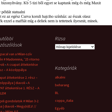
utóbbi
Rizsa
zászólások
Rizsa
 pacal van a Milan-szív
én # Madonnina, ’25 ritorno
voli
-
A csapat áttekintése
Kategóriák
ész – A középpálya
alkalmi
apat áttekintése 2. rész –
zéppálya | diavoli
-
A
beharang
AT áttekintése 1. RÉSZ – A
BL
ELEM
coppa_italia
eli gondolatok # Milan 3-2
a | diavoli
-
Megy(n)Ez! //
Egyéb
a – Milan 4-5