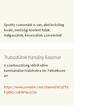
Spotify csatornánk is van, ahol kirázólag
kiváló, minőségi kontent folyik.
Hallgassátok, kövessétek szeretettel!
Trubadúrok harsány futamai
A szerkesztőség időről időre
kummantátori babérokra tör. Feliratkozni
ér!
https://www.youtube.com/channel/UCqTT6
FQEM1cYdFRPduZr1lA