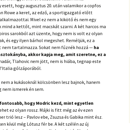
 esett, hogy augusztus 20. után valamikor a copfos
n Rowe a keret, az edző, a sportigazgató előtt
 alkalmazottai. Mivel ez nem a kikötő és nem egy
k mind a kettőt, mint macskát szarni. A két harcos ma
 piros sarokból azt üzente, hogy nem is volt ez olyan
ak, és egy ilyen bárhol megeshet. Reméljük, ez a
t nem tartalmazza. Sokat nem fűznék hozzá —
ha
sztokányba, akkor kapja meg, amit szeretne, ez a
adár, Tlahovic nem jött, nem is hiába, tegnap este
d’Italia gólzáporából.
k, nem a kukásoknál kölcsönben lesz bajnok, hanem
ég nem ismerek én sem.
gfontosabb, hogy Modric kezd, mint egyetlen
ehet ez olyan rossz. Májki is fitt még az év ezen
 trió lesz – Pavlov ebe, Zsuzsa és Gabika mint ész.
en kívül még Lótusz fér be. A két szélén az új