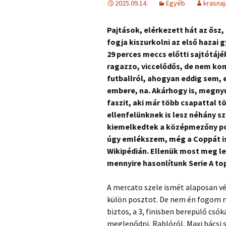
2025.09.14.
Egyéb
krasnaj
Pajtások, elérkezett hát az ősz,
fogja kiszurkolni az első hazai 
29 perces meccs előtti sajtótáj
ragazzo, viccelődős, de nem ko
futballról, ahogyan eddig sem, e
embere, na. Akárhogy is, megnyu
faszit, aki már több csapattal t
ellenfelünknek is lesz néhány s
kiemelkedtek a középmezőny pos
úgy emlékszem, még a Coppát i
Wikipédián. Ellenük most meg lehe
mennyire hasonlítunk Serie A top
A mercato szele ismét alaposan v
külön posztot. De nem én fogom m
biztos, a 3, finisben berepülő csó
meglepődni, Rablóról, Maxi bácsi 