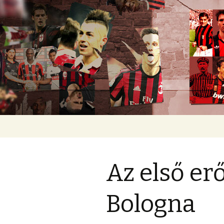
Romokban heverő blog egy rom
diavoli
Ugrás
a
tartalomhoz
Az első er
Bologna