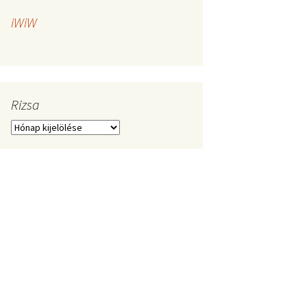
iWiW
Rizsa
Rizsa