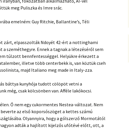
en irányban, fokozatban alkalmazható, AI-vel
őttük meg Puliszka és Imre srác.
rába emelném: Guy Ritchie, Ballantine’s, Téli
t zárt, elpasszolták Ndoyét 42-ért a nottinghami
t a szeméthegyre. Ennek a tagnak a létezéséről sem
em túlzott bennfentességgel. Helyükre érkezett a
talember, illetve több centerbekk is, van köztük cseh
solinista, majd Italiano meg made in Italy-zza.
ás báttya kunyhója tudott cölöpöt vetni a
unk még, csak kölcsönben van. Afféle lakókocsi.
bszélen. Ő nem egy cukormentes Nestea-változat. Nem
én beverte az első koporsószöget a kettes számú
rszáglásába. Olyannyira, hogy a gólszerző Mormotától
agyon adták a hajlított kijelzős ufótévé előtt, ott, a