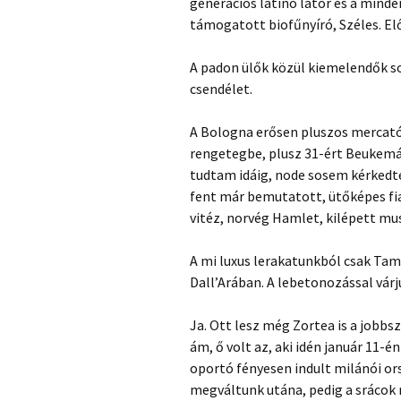
generációs latinó lator és a mind
támogatott biofűnyíró, Széles. El
A padon ülők közül kiemelendők so
csendélet.
A Bologna erősen pluszos mercató
rengetegbe, plusz 31-ért Beukemá
tudtam idáig, node sosem kérkedt
fent már bemutatott, ütőképes fia
vitéz, norvég Hamlet, kilépett mus
A mi luxus lerakatunkból csak Tam
Dall’Arában. A lebetonozással várj
Ja. Ott lesz még Zortea is a job
ám, ő volt az, aki idén január 11-
oportó fényesen indult milánói o
megváltunk utána, pedig a srácok n