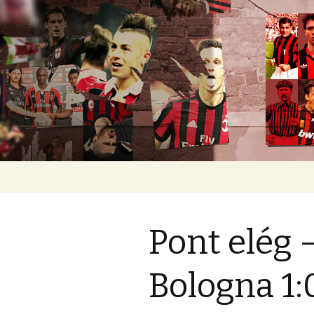
Romokban heverő blog egy rom
diavoli
Ugrás
a
tartalomhoz
Pont elég 
Bologna 1: