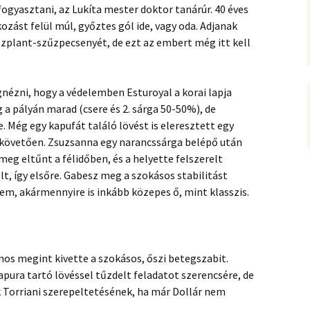
ogyasztani, az Lukíta mester doktor tanárúr. 40 éves
ozást felül múl, győztes gól ide, vagy oda. Adjanak
zplant-szűzpecsenyét, de ezt az embert még itt kell
ézni, hogy a védelemben Esturoyal a korai lapja
a pályán marad (csere és 2. sárga 50-50%), de
 Még egy kapufát találó lövést is eleresztett egy
 követően. Zsuzsanna egy narancssárga belépő után
eg eltűnt a félidőben, és a helyette felszerelt
t, így elsőre. Gabesz meg a szokásos stabilitást
em, akármennyire is inkább közepes ő, mint klasszis.
nos megint kivette a szokásos, őszi betegszabit.
pura tartó lövéssel tűzdelt feladatot szerencsére, de
k Torriani szerepeltetésének, ha már Dollár nem