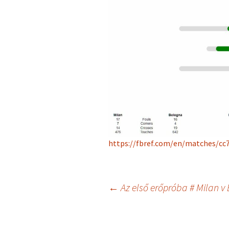
https://fbref.com/en/matches/cc
Bejegyzés
←
Az első erőpróba # Milan v
navigáció