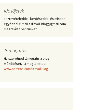
Ide lőjetek
Észrevételeddel, kérdéseddel és minden
egyébbel e-mail a diavoli.blog@gmail.com
megtalálsz bennünket.
Támogatás
Ha szeretnéd támogatni a blog
működését, itt megteheted:
www.patreon.com/DiavoliBlog