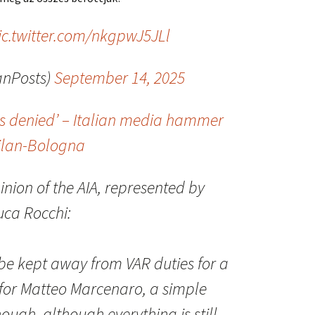
ic.twitter.com/nkgpwJ5JLl
anPosts)
September 14, 2025
es denied’ – Italian media hammer
Milan-Bologna
nion of the AIA, represented by
uca Rocchi:
 be kept away from VAR duties for a
 for Matteo Marcenaro, a simple
ough, although everything is still