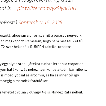
What is…
pic.twitter.com/ykSIynl1uH
anPosts)
September 15, 2025
ozott, ahogyan a piros is, amit a paraszt negyedik
tán megkapott. Remélem, hogy nem meszelik el túl
172-szer bekiabált RUBEEN taktikai utasítás
y egy olyan stabil játékot tudott letenni a csapat az
yon hatékony, és nehéz ilyenkor belekötni bármibe is.
is mosolyt csal az arcomra, és ha ez innentől így
 végig a maradék fordulókat.
lehetett volna 3-0, vagy 4-1 is. Mindez Rafa nélkül.