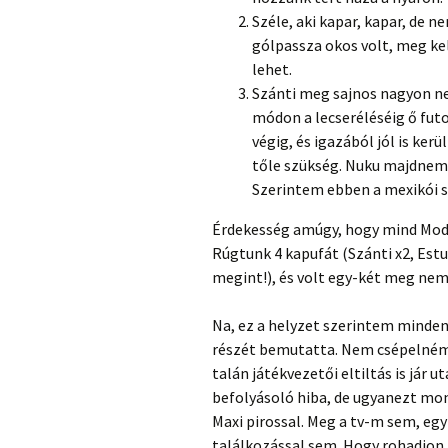
Széle, aki kapar, kapar, de 
gólpassza okos volt, meg kel
lehet.
Szánti meg sajnos nagyon ne
módon a lecseréléséig ő fut
végig, és igazából jól is ker
tőle szükség. Nuku majdnem 
Szerintem ebben a mexikói s
Érdekesség amúgy, hogy mind Modri
Rúgtunk 4 kapufát (Szánti x2, Estu
megint!), és volt egy-két meg nem 
Na, ez a helyzet szerintem minden 
részét bemutatta. Nem csépelném a
talán játékvezetői eltiltás is jár
befolyásoló hiba, de ugyanezt mo
Maxi pirossal. Meg a tv-m sem, egy
találkozással sem. Hogy rohadjon 