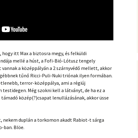
, hogy itt Max a biztosra megy, és felküldi
dája mellé a húst, a Fofi-Bió-Lótusz tengely
 vannak a középpályán a 2 szárnyvédő mellett, akkor
gébbnek tűnő Ricci-Puli-Nuki triónak ilyen formában.
etlenebb, terror-középpálya, ami a régiúj
testidegen. Még szokni kell a látványt, de ha ez a
n támadó közép(?)csapat lenullázásának, akkor üsse
it, nekem duplán a torkomon akadt Rabiot-t sárga
o-ban. Blöe.