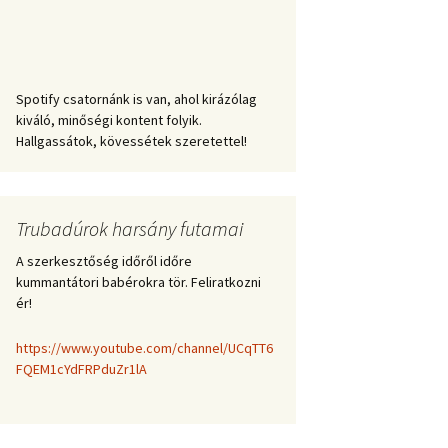
Spotify csatornánk is van, ahol kirázólag
kiváló, minőségi kontent folyik.
Hallgassátok, kövessétek szeretettel!
Trubadúrok harsány futamai
A szerkesztőség időről időre
kummantátori babérokra tör. Feliratkozni
ér!
https://www.youtube.com/channel/UCqTT6
FQEM1cYdFRPduZr1lA