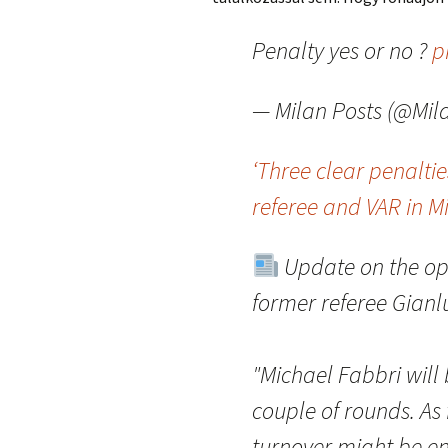
Penalty yes or no ?
p
— Milan Posts (@Mil
‘Three clear penalti
referee and VAR in 
Update on the opi
former referee Gianl
"Michael Fabbri will
couple of rounds. As
turnover might be en