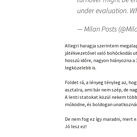
under evaluation. 
— Milan Posts (@Mil
Allegri haragja szerintem megalap
játékvezetővel való bohóckodás u
hosszú időre, nagyon hiányozna a 
legközelebb is.
Földet rá, a lényeg tényleg az, hog
asztalra, ami bár nem szép, de nag
A lenti statokat közül nekem több 
működne, és boldogan unatkoznám
De nem fog ez így maradni, mert ez 
Jó lesz ez!