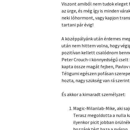
Viszont amiből nem tudok eleget f
az ürge, és még így is minden várak
neki lóhormont, vagy kapjon trans
tartani pár évig!
A középpályánk után érdemes megn
után nem hittem volna, hogy végig 
pozitívan kellett csalódnom benne.
Peter Crouch-i könnyedségű cselt
kapta össze magát fejben, Pavlov m
Téligumi egészen pofásan szerepel
hozta, nagy szükség van rá szerint
És akkor a kimaradt személyzet:
Magic-Milanlab-Mike, aki saj
Terasz megoldotta a nulla ka
ilyenkor picit jobban örülné
hozzánk tért haza a nyáron.