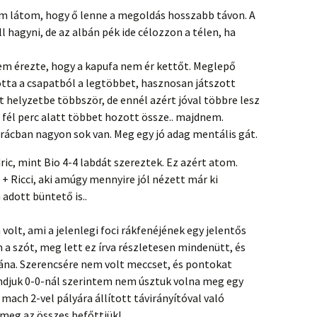
nem látom, hogy ő lenne a megoldás hosszabb távon. A
l hagyni, de az albán pék ide célozzon a télen, ha
m érezte, hogy a kapufa nem ér kettőt. Meglepő
otta a csapatból a legtöbbet, hasznosan játszott
ült helyzetbe többször, de ennél azért jóval többre lesz
fél perc alatt többet hozott össze.. majdnem.
rácban nagyon sok van. Meg egy jó adag mentális gát.
c, mint Bio 4-4 labdát szereztek. Ez azért atom.
 + Ricci, aki amúgy mennyire jól nézett már ki
adott büntető is..
volt, ami a jelenlegi foci rákfenéjének egy jelentős
 szót, meg lett ez írva részletesen mindenütt, és
 utána. Szerencsére nem volt meccset, és pontokat
ndjuk 0-0-nál szerintem nem úsztuk volna meg egy
 mach 2-vel pályára állított távirányítóval való
meg az összes befőttjük!