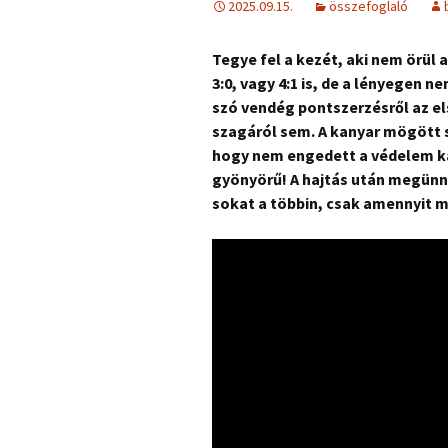
2025.09.15.
összefoglaló
Tegye fel a kezét, aki nem örül
3:0, vagy 4:1 is, de a lényegen 
szó vendég pontszerzésről az el
szagáról sem. A kanyar mögött s
hogy nem engedett a védelem ka
gyönyörű! A hajtás után megün
sokat a többin, csak amennyit m