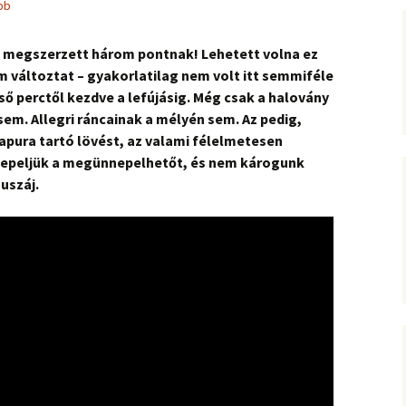
bb
 a megszerzett három pontnak! Lehetett volna ez
nem változtat – gyakorlatilag nem volt itt semmiféle
ső perctől kezdve a lefújásig. Még csak a halovány
em. Allegri ráncainak a mélyén sem. Az pedig,
pura tartó lövést, az valami félelmetesen
nepeljük a megünnepelhetőt, és nem károgunk
uszáj.