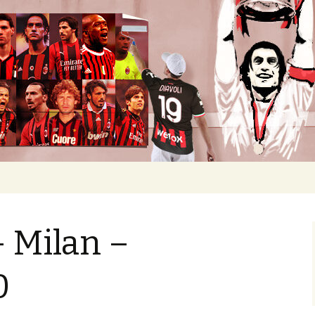
okban heverő csapatról.
– Milan –
0