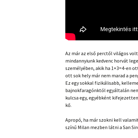
Az már az első perctől világos volt
mindannyiunk kedvenc horvát legen
személyében, akik ha 1+3=4-en ott
ott sok hely már nem marad a pen
Ez egy sokkal fizikálisabb, kellem
bajnokfaragónktól egyáltalán nem 
kulcsa egy, egyébként kifejezette
kő.
Apropó, ha már szokni kell valam
színű Milan mezben látni a San Sir