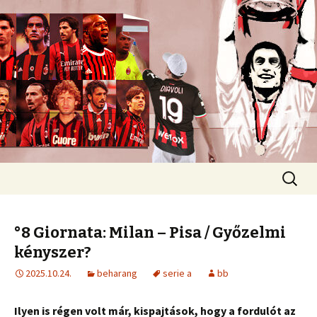
Romokban heverő blog egy romokban
heverő csapatról.
diavoli
Ugrás
Keresés
a
tartalomhoz
°8 Giornata: Milan – Pisa / Győzelmi
kényszer?
2025.10.24.
beharang
serie a
bb
Ilyen is régen volt már, kispajtások, hogy a fordulót az