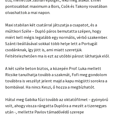
pontosabbat maximum a Bors, Csók és Takony rovatában
olvashattok a mai napon.
Maxi stabilan két csatárral játszatja a csapatot, és a
múltkori Széle – Dupló páros bemutatta szépen, hogy
miért kell mégis legalább egy normális, vérbő szakember.
Szánti beállásával sokkal több helye lett a Portugál
csodánknak, így jött is, ami miatt szeretjük.
Feltételezhetően ma is ezt az utóbbi párost láthatjuk elől.
A két széle beton biztos, a közepén Prof. Luka mellett
Ricsike tanulhatja tovább a szakmát, Fofi meg gondolom
továbbra is veszélyt jelent majd a kapu mögötti sorokra a
bombáival. Ha nincs Keszi, ő hozza a megbízhatót.
Hátul meg Gabika fűzi tovább az oktatófilmet – gyönyörű
volt, ahogy vissza rángatta Duplóra a mezét a tizenegyes
után -, mellette Pavlov támadóvédő szerepe