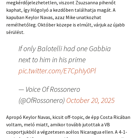
megkérdőjelezhetetlen, viszont Zsuzsanna pihenőt
kaphat, így Hógolyó a kezdőben találhatja magát. A
kapuban Keylor Navas, azaz Mike unatkozhat
remélhetőleg. Október közepe is elmúlt, várjuk az újabb
sérülést.
If only Balotelli had one Gabbia
next to him in his prime
pic.twitter.com/E7CphIy0Pl
— Voice Of Rossonero
(@OfRossonero)
October 20, 2025
Apropó Keylor Navas, kicsit off-topic, de épp Costa Ricában
voltam, meló miatt, amikor tovább jutottak a VB
csoportjukból a végzetesen acélos Nicaragua ellen. A 4-1-