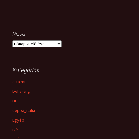
Rizsa
Rizsa
Kategóriák
alkalmi
beharang
BL
coppa_italia
Egyéb
izé