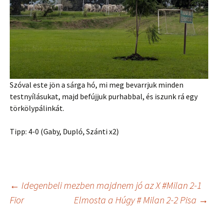
Szóval este jön a sárga hó, mi meg bevarrjuk minden
testnyílásukat, majd befújjuk purhabbal, és iszunk rá egy
törkölypálinkát.
Tipp: 4-0 (Gaby, Dupló, Szánti x2)
Bejegyzés
←
Idegenbeli mezben majdnem jó az X #Milan 2-1
Fior
Elmosta a Húgy # Milan 2-2 Pisa
→