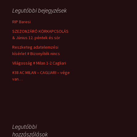
Legutóbbi bejegyzések
RIP Baresi
SZEZONZÁRÓ KÖRKAPCSOLÁS
& Június 12. péntek és sör
Reszketeg adatelemzési
kísérlet # Bizonyíték nincs
Világosság # Milan 1-2 Cagliari
#38 AC MILAN – CAGLIARI – vége
van…
Legutóbbi
hozzászólások