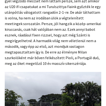
gyel végződő meccset nem láttam persze, sem azt amikor
az U20 ifi csapatukat a mi Turulszittya fiaink győzték le egy
utánpótlás válogatott rangadón 2-1-re. De akár láthattam
is volna, ha nem az irodában ülök a végtelenített
meetingek sorozatán. Persze, jól hangzik a közép-amerikai
kiruccanás, csak hát valójában nem az. Ezek annyi babot
esznek, ráadásul fixen rizzsel, hogy azt még Szánti is
megirígyelhetné. A harmadik világ nem véletlenül nem a
második, vagy épp az első, azt mondjuk vastagon
megtapasztaltam így is. De erre az élményre Milan
szurkolóként már bőven felkészített Pioli, a Portugál duó,
meg az őket megelőző 10 év masszív sikerszériája.