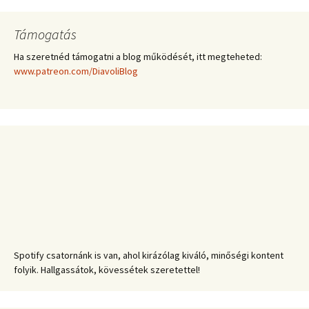
Támogatás
Ha szeretnéd támogatni a blog működését, itt megteheted:
www.patreon.com/DiavoliBlog
Spotify csatornánk is van, ahol kirázólag kiváló, minőségi kontent
folyik. Hallgassátok, kövessétek szeretettel!