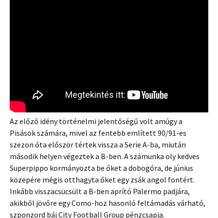
Az előző idény történelmi jelentőségű volt amúgy a
Pisások számára, mivel az fentebb említett 90/91-es
szezon óta először tértek vissza a Serie A-ba, miután
második helyen végeztek a B-ben. A számunka oly kedves
Superpippo kormányozta be őket a dobogóra, de június
közepére mégis otthagyta őket egy zsák angol fontért.
Inkább visszacsücsült a B-ben aprító Palermo padjára,
akikből jövőre egy Como-hoz hasonló feltámadás várható,
szponzord báj City Football Group pénzcsapja.