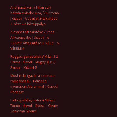
Ahol pacal van a Milan-szív
helyén # Madonnina, ’25 ritorno
| diavoli
-
A csapat áttekintése
2. rész – A középpálya
A csapat áttekintése 2. rész –
A középpálya | diavoli
-
A
CSAPAT áttekintése 1. RÉSZ – A
VÉDELEM
Reggeli gondolatok # Milan 3-2
Parma | diavoli
-
Megy(n)Ez! //
Parma – Milan 4-5
Most indul igazán a szezon –
romanista.hu
-
Fonseca
nyomában Alerammal # Diavoli
Podcast
Felbőg a blogmotor # Milan v
Torino | diavoli
-
Búcsú – Olivier
Jonathan Giroud