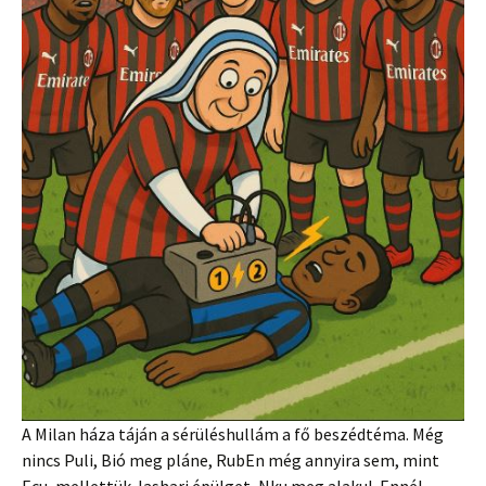
A Milan háza táján a sérüléshullám a fő beszédtéma. Még
nincs Puli, Bió meg pláne, RubEn még annyira sem, mint
Ecu, mellettük Jashari épülget, Nku meg alakul. Ennél