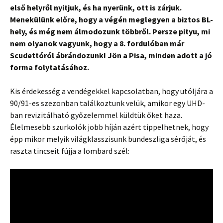
első helyről nyitjuk, és ha nyerünk, ott is zárjuk.
Menekülünk előre, hogy a végén meglegyen a biztos BL-
hely, és még nem álmodozunk többről. Persze pityu, mi
nem olyanok vagyunk, hogy a 8. fordulóban már
Scudettóról ábrándozunk! Jön a Pisa, minden adott a jó
forma folytatásához.
Kis érdekesség a vendégekkel kapcsolatban, hogy utóljára a
90/91-es szezonban találkoztunk velük, amikor egy UHD-
ban revizitálható győzelemmel küldtük őket haza.
Élelmesebb szurkolók jobb híján azért tippelhetnek, hogy
épp mikor melyik világklasszisunk bundeszliga sérőját, és
raszta tincseit fújja a lombard szél: