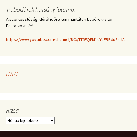
Trubadúrok harsány futamai
A szerkesztőség időről időre kummantátori babérokra tör.
Feliratkozni ér!
https://www.youtube.com/channel/UCqTT6FQEM1cYdFRPduZr1lA
iWiW
Rizsa
Rizsa