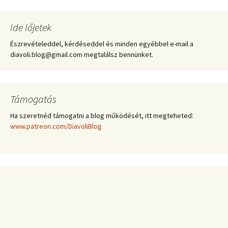
Ide lőjetek
Észrevételeddel, kérdéseddel és minden egyébbel e-mail a
diavoli.blog@gmail.com megtalálsz bennünket.
Támogatás
Ha szeretnéd támogatni a blog működését, itt megteheted:
www.patreon.com/DiavoliBlog