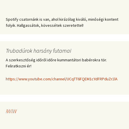
Spotify csatornánk is van, ahol kirázólag kiváló, minőségi kontent
folyik. Hallgassátok, kövessétek szeretettel!
Trubadúrok harsány futamai
A szerkesztőség időről időre kummantátori babérokra tör.
Feliratkozni ér!
https://www.youtube.com/channel/UCqTT6FQEM1cYdFRPduZr1lA
iWiW