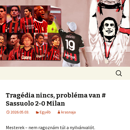
Romokban heverő blog egy romokban
heverő csapatról.
diavoli
Ugrás
Keresés
a
tartalomhoz
Tragédia nincs, probléma van #
Sassuolo 2-0 Milan
2026.05.03.
Egyéb
krasnaja
Mesterek – nem ragoznám túl a nyilvánvalót.