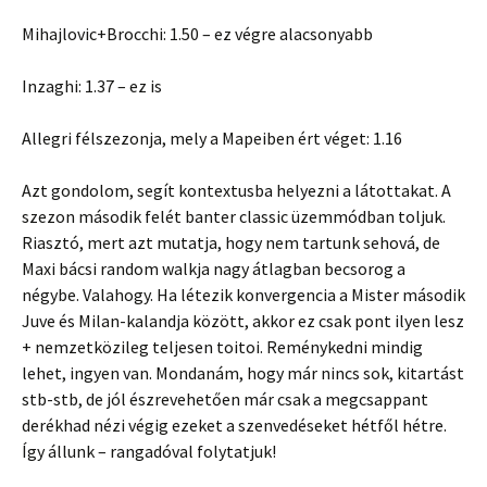
Mihajlovic+Brocchi: 1.50 – ez végre alacsonyabb
Inzaghi: 1.37 – ez is
Allegri félszezonja, mely a Mapeiben ért véget: 1.16
Azt gondolom, segít kontextusba helyezni a látottakat. A
szezon második felét banter classic üzemmódban toljuk.
Riasztó, mert azt mutatja, hogy nem tartunk sehová, de
Maxi bácsi random walkja nagy átlagban becsorog a
négybe. Valahogy. Ha létezik konvergencia a Mister második
Juve és Milan-kalandja között, akkor ez csak pont ilyen lesz
+ nemzetközileg teljesen toitoi. Reménykedni mindig
lehet, ingyen van. Mondanám, hogy már nincs sok, kitartást
stb-stb, de jól észrevehetően már csak a megcsappant
derékhad nézi végig ezeket a szenvedéseket hétfől hétre.
Így állunk – rangadóval folytatjuk!