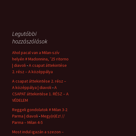
Legutóbbi
hozzászólások
Ahol pacal van a Milan-szív
helyén # Madonnina, ’25 ritorno
| diavoli
-
A csapat áttekintése
2. rész – A középpálya
A csapat áttekintése 2. rész –
A középpálya | diavoli
-
A
CSAPAT áttekintése 1. RÉSZ – A
VÉDELEM
Reggeli gondolatok # Milan 3-2
Parma | diavoli
-
Megy(n)Ez! //
Parma – Milan 4-5
Most indul igazán a szezon –