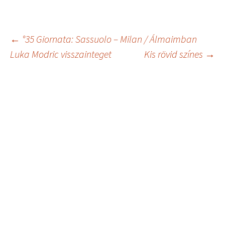
Bejegyzés
←
°35 Giornata: Sassuolo – Milan / Álmaimban
Luka Modric visszainteget
Kis rövid színes
→
navigáció