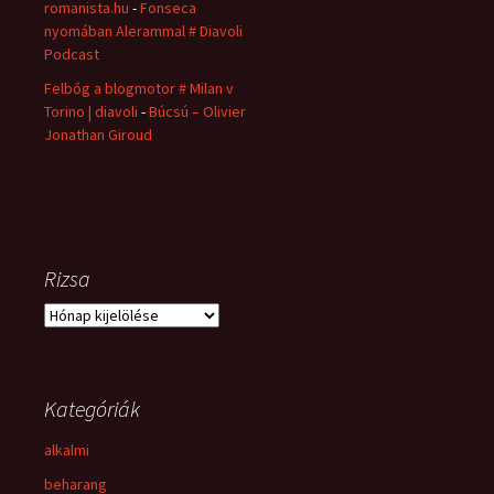
romanista.hu
-
Fonseca
nyomában Alerammal # Diavoli
Podcast
Felbőg a blogmotor # Milan v
Torino | diavoli
-
Búcsú – Olivier
Jonathan Giroud
Rizsa
Rizsa
Kategóriák
alkalmi
beharang