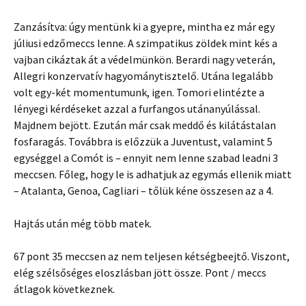
Zanzásítva: úgy mentünk ki a gyepre, mintha ez már egy
júliusi edzőmeccs lenne. A szimpatikus zöldek mint kés a
vajban cikáztak át a védelmünkön. Berardi nagy veterán,
Allegri konzervatív hagyománytisztelő. Utána legalább
volt egy-két momentumunk, igen. Tomori elintézte a
lényegi kérdéseket azzal a furfangos utánanyúlással.
Majdnem bejött. Ezután már csak meddő és kilátástalan
fosfaragás. Továbbra is előzzük a Juventust, valamint 5
egységgel a Comót is – ennyit nem lenne szabad leadni 3
meccsen. Főleg, hogy le is adhatjuk az egymás ellenik miatt
– Atalanta, Genoa, Cagliari – tőlük kéne összesen az a 4.
Hajtás után még több matek.
67 pont 35 meccsen az nem teljesen kétségbeejtő. Viszont,
elég szélsőséges eloszlásban jött össze. Pont / meccs
átlagok következnek.