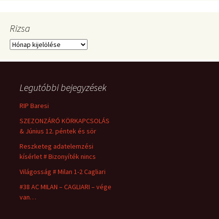
Rizsa
Rizsa
Legutóbbi bejegyzések
RIP Baresi
SZEZONZÁRÓ KÖRKAPCSOLÁS
& Június 12. péntek és sör
Reszketeg adatelemzési
kísérlet # Bizonyíték nincs
Világosság # Milan 1-2 Cagliari
#38 AC MILAN – CAGLIARI – vége
van…