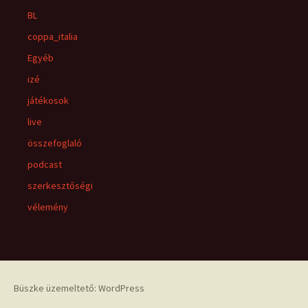
BL
coppa_italia
Egyéb
izé
játékosok
live
összefoglaló
podcast
szerkesztőségi
vélemény
Büszke üzemeltető: WordPress