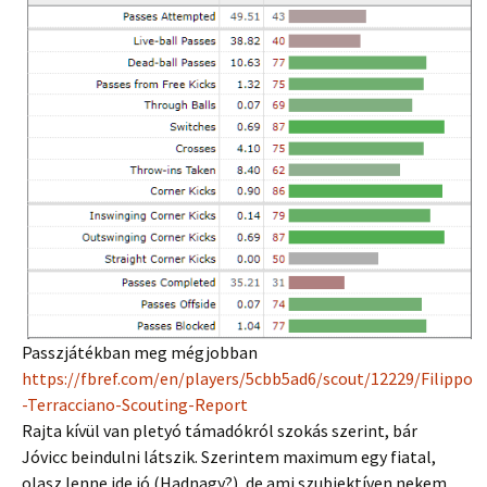
Passzjátékban meg mégjobban
https://fbref.com/en/players/5cbb5ad6/scout/12229/Filippo
-Terracciano-Scouting-Report
Rajta kívül van pletyó támadókról szokás szerint, bár
Jóvicc beindulni látszik. Szerintem maximum egy fiatal,
olasz lenne ide jó (Hadnagy?), de ami szubjektíven nekem