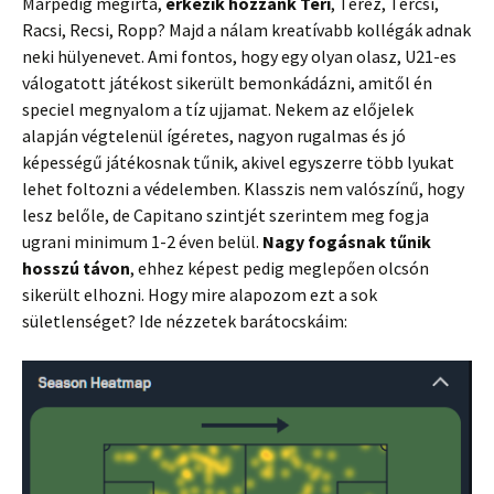
Márpedig megírta,
érkezik hozzánk Teri
, Teréz, Tercsi,
Racsi, Recsi, Ropp? Majd a nálam kreatívabb kollégák adnak
neki hülyenevet. Ami fontos, hogy egy olyan olasz, U21-es
válogatott játékost sikerült bemonkádázni, amitől én
speciel megnyalom a tíz ujjamat. Nekem az előjelek
alapján végtelenül ígéretes, nagyon rugalmas és jó
képességű játékosnak tűnik, akivel egyszerre több lyukat
lehet foltozni a védelemben. Klasszis nem valószínű, hogy
lesz belőle, de Capitano szintjét szerintem meg fogja
ugrani minimum 1-2 éven belül.
Nagy fogásnak tűnik
hosszú távon
, ehhez képest pedig meglepően olcsón
sikerült elhozni. Hogy mire alapozom ezt a sok
sületlenséget? Ide nézzetek barátocskáim: