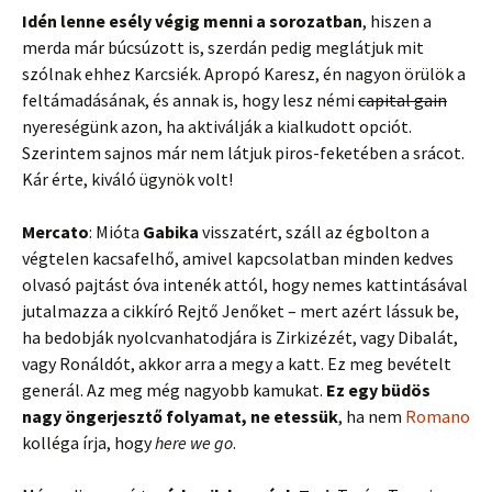
Idén lenne esély végig menni a sorozatban
, hiszen a
merda már búcsúzott is, szerdán pedig meglátjuk mit
szólnak ehhez Karcsiék. Apropó Karesz, én nagyon örülök a
feltámadásának, és annak is, hogy lesz némi
capital gain
nyereségünk azon, ha aktiválják a kialkudott opciót.
Szerintem sajnos már nem látjuk piros-feketében a srácot.
Kár érte, kiváló ügynök volt!
Mercato
: Mióta
Gabika
visszatért, száll az égbolton a
végtelen kacsafelhő, amivel kapcsolatban minden kedves
olvasó pajtást óva intenék attól, hogy nemes kattintásával
jutalmazza a cikkíró Rejtő Jenőket – mert azért lássuk be,
ha bedobják nyolcvanhatodjára is Zirkizézét, vagy Dibalát,
vagy Ronáldót, akkor arra a megy a katt. Ez meg bevételt
generál. Az meg még nagyobb kamukat.
Ez egy büdös
nagy öngerjesztő folyamat, ne etessük
, ha nem
Romano
kolléga írja, hogy
here we go
.