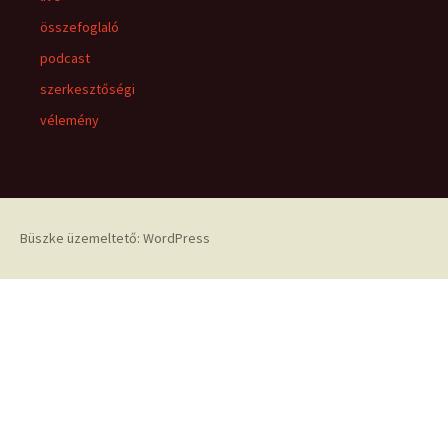
összefoglaló
podcast
szerkesztőségi
vélemény
Büszke üzemeltető: WordPress