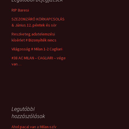
RIP Baresi
SZEZONZÁRÓ KÖRKAPCSOLÁS
& Június 12. péntek és sör
Reszketeg adatelemzési
kísérlet # Bizonyíték nincs
Világosság # Milan 1-2 Cagliari
#38 AC MILAN – CAGLIARI – vége
van…
Legutóbbi
hozzászólások
Ahol pacal van a Milan-szív