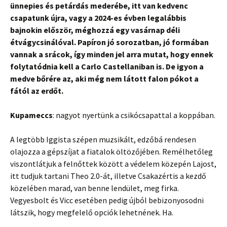
ünnepies és petárdás mederébe, itt van kedvenc
csapatunk újra, vagy a 2024-es évben legalábbis
bajnokin először, méghozzá egy vasárnap déli
étvágycsinálóval. Papíron jó sorozatban, jó formában
vannak a srácok, így minden jel arra mutat, hogy ennek
folytatódnia kell a Carlo Castellaniban is. De igyon a
medve bőrére az, aki még nem látott falon pókot a
fától az erdőt.
Kupameccs
: nagyot nyertünk a csikócsapattal a koppában.
A legtöbb Iggista szépen muzsikált, edzőbá rendesen
olajozza a gépszíjat a fiatalok öltözőjében. Remélhetőleg
viszontlátjuk a felnőttek között a védelem közepén Lajost,
itt tudjuk tartani Theo 2.0-át, illetve Csakazértis a kezdő
közelében marad, van benne lendület, meg firka.
Vegyesbolt és Vicc esetében pedig újból bebizonyosodni
látszik, hogy megfelelő opciók lehetnének. Ha.