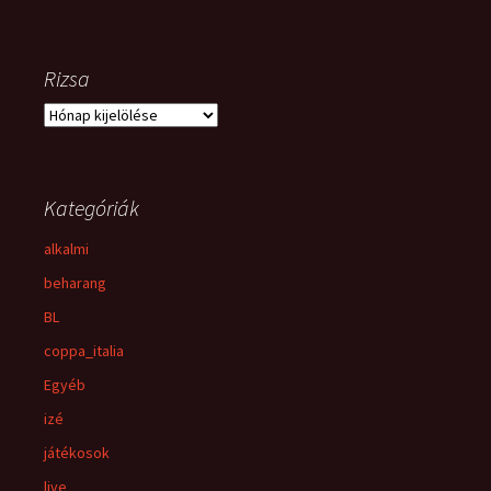
Rizsa
Rizsa
Kategóriák
alkalmi
beharang
BL
coppa_italia
Egyéb
izé
játékosok
live