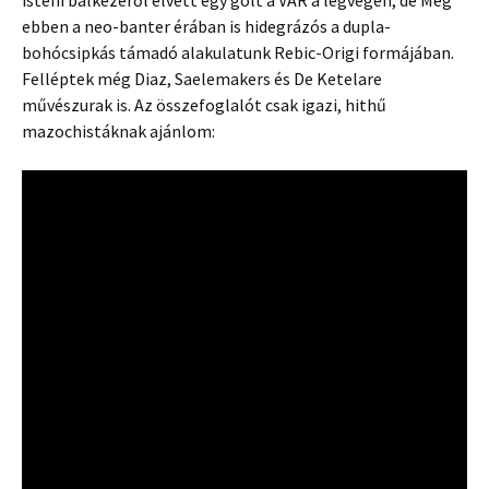
isteni balkezéről elvett egy gólt a VAR a legvégén, de Még
ebben a neo-banter érában is hidegrázós a dupla-
bohócsipkás támadó alakulatunk Rebic-Origi formájában.
Felléptek még Diaz, Saelemakers és De Ketelare
művészurak is. Az összefoglalót csak igazi, hithű
mazochistáknak ajánlom: