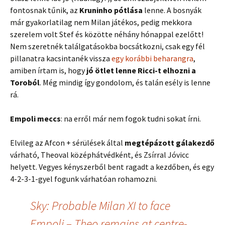
fontosnak tűnik, az
Kruninho pótlása
lenne. A bosnyák
már gyakorlatilag nem Milan játékos, pedig mekkora
szerelem volt Stef és közötte néhány hónappal ezelőtt!
Nem szeretnék találgatásokba bocsátkozni, csak egy fél
pillanatra kacsintanék vissza
egy korábbi beharangra
,
amiben írtam is, hogy
jó ötlet lenne Ricci-t elhozni a
Toroból
. Még mindig így gondolom, és talán esély is lenne
rá.
Empoli meccs
: na erről már nem fogok tudni sokat írni.
Elvileg az Afcon + sérülések által
megtépázott gálakezdő
várható, Theoval középhátvédként, és Zsírral Jóvicc
helyett. Vegyes kényszerből bent ragadt a kezdőben, és egy
4-2-3-1-gyel fogunk várhatóan rohamozni.
Sky: Probable Milan XI to face
Empoli – Theo remains at centre-