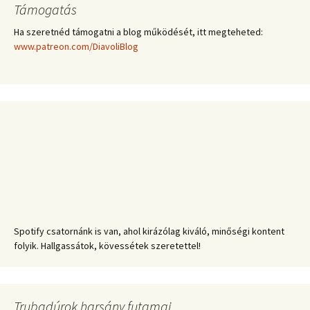
Támogatás
Ha szeretnéd támogatni a blog működését, itt megteheted:
www.patreon.com/DiavoliBlog
Spotify csatornánk is van, ahol kirázólag kiváló, minőségi kontent
folyik. Hallgassátok, kövessétek szeretettel!
Trubadúrok harsány futamai