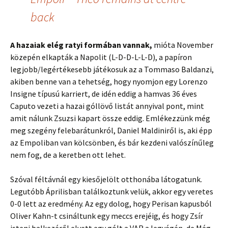
back
A hazaiak elég ratyi formában vannak,
mióta November
közepén elkapták a Napolit (L-D-D-L-L-D), a papíron
legjobb/legértékesebb játékosuk az a Tommaso Baldanzi,
akiben benne van a tehetség, hogy nyomjon egy Lorenzo
Insigne típusú karriert, de idén eddig a hamvas 36 éves
Caputo vezeti a hazai góllövő listát annyival pont, mint
amit nálunk Zsuzsi kapart össze eddig. Emlékezzünk még
meg szegény felebarátunkról, Daniel Maldiniről is, aki épp
az Empoliban van kölcsönben, és bár kezdeni valószínűleg
nem fog, de a keretben ott lehet.
Szóval féltávnál egy kiesőjelölt otthonába látogatunk.
Legutóbb Áprilisban találkoztunk velük, akkor egy veretes
0-0 lett az eredmény. Az egy dolog, hogy Perisan kapusból
Oliver Kahn-t csináltunk egy meccs erejéig, és hogy Zsír