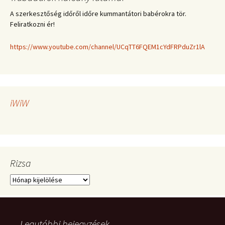
A szerkesztőség időről időre kummantátori babérokra tör.
Feliratkozni ér!
https://www.youtube.com/channel/UCqTT6FQEM1cYdFRPduZr1lA
iWiW
Rizsa
Rizsa
Legutóbbi bejegyzések