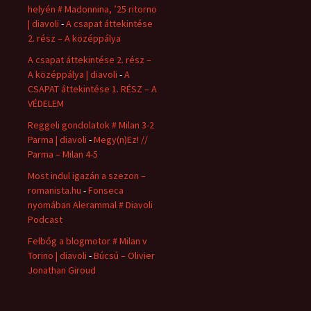
helyén # Madonnina, ’25 ritorno
| diavoli
-
A csapat áttekintése
2. rész – A középpálya
A csapat áttekintése 2. rész –
A középpálya | diavoli
-
A
CSAPAT áttekintése 1. RÉSZ – A
VÉDELEM
Reggeli gondolatok # Milan 3-2
Parma | diavoli
-
Megy(n)Ez! //
Parma – Milan 4-5
Most indul igazán a szezon –
romanista.hu
-
Fonseca
nyomában Alerammal # Diavoli
Podcast
Felbőg a blogmotor # Milan v
Torino | diavoli
-
Búcsú – Olivier
Jonathan Giroud