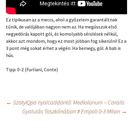
Ez tipikusan az a meccs, ahol a győzelem garantáltnak
tűnik, de valójában nagyon nem az. Ha megússzuk első
negyedórás kapott gól, és komolyabb sérülések nélkül,
akkor azt mondom, hogy ez most jobban fog sikerülni! Ez a
3 pont még sokat érhet a végén. Ha bemegy, gól. A bab is
hús.
Tipp: 0-2 (Furliani, Conte)
Bejegyzés
←
SzotyiQpa nyolcaddöntő: Mediolanum – Caralis
Gyalulás Toszkánában # Empoli 0-3 Milan
→
navigáció