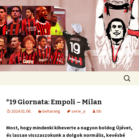
Romokban heverő blog egy romokban
heverő csapatról.
diavoli
Ugrás
Keresés
a
tartalomhoz
°19 Giornata: Empoli – Milan
2024.01.06.
beharang
serie_a
bb
Most, hogy mindenki kiheverte a nagyon boldog Újévet,
és lassan visszaszokunk a dolgok normális, kevésbé