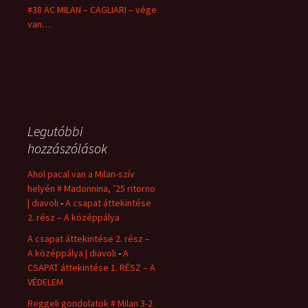
#38 AC MILAN – CAGLIARI – vége
van…
Legutóbbi
hozzászólások
Ahol pacal van a Milan-szív
helyén # Madonnina, ’25 ritorno
| diavoli
-
A csapat áttekintése
2. rész – A középpálya
A csapat áttekintése 2. rész –
A középpálya | diavoli
-
A
CSAPAT áttekintése 1. RÉSZ – A
VÉDELEM
Reggeli gondolatok # Milan 3-2