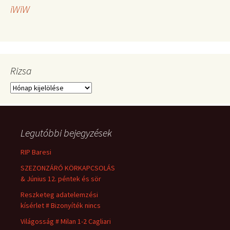
iWiW
Rizsa
Rizsa
Legutóbbi bejegyzések
RIP Baresi
SZEZONZÁRÓ KÖRKAPCSOLÁS
& Június 12. péntek és sör
Reszketeg adatelemzési
kísérlet # Bizonyíték nincs
Világosság # Milan 1-2 Cagliari