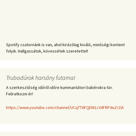
Spotify csatornánk is van, ahol kirázólag kiváló, minőségi kontent
folyik. Hallgassátok, kövessétek szeretettel!
Trubadúrok harsány futamai
A szerkesztőség időről időre kummantátori babérokra tör.
Feliratkozni ér!
https://www.youtube.com/channel/UCqTT6FQEM1cYdFRPduZr1lA