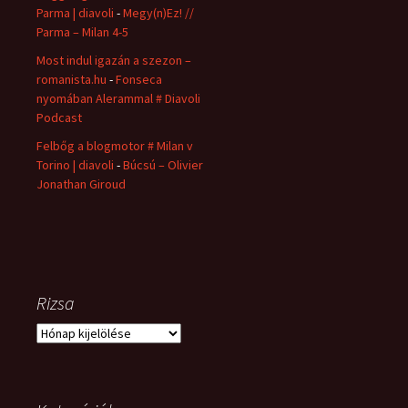
Parma | diavoli
-
Megy(n)Ez! //
Parma – Milan 4-5
Most indul igazán a szezon –
romanista.hu
-
Fonseca
nyomában Alerammal # Diavoli
Podcast
Felbőg a blogmotor # Milan v
Torino | diavoli
-
Búcsú – Olivier
Jonathan Giroud
Rizsa
Rizsa