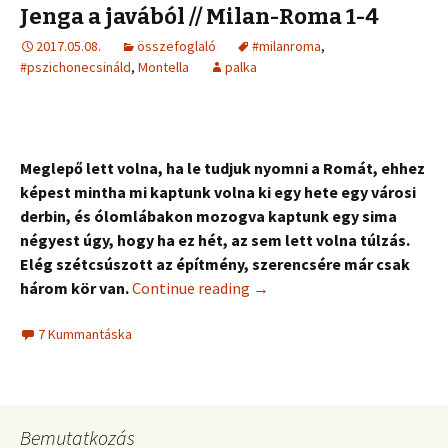
Jenga a javából // Milan-Roma 1-4
2017.05.08.
összefoglaló
#milanroma
,
#pszichonecsináld
,
Montella
palka
Meglepő lett volna, ha le tudjuk nyomni a Romát, ehhez
képest mintha mi kaptunk volna ki egy hete egy városi
derbin, és ólomlábakon mozogva kaptunk egy sima
négyest úgy, hogy ha ez hét, az sem lett volna túlzás.
Elég szétcsúszott az építmény, szerencsére már csak
három kör van.
Continue reading
→
7 Kummantáska
Bemutatkozás