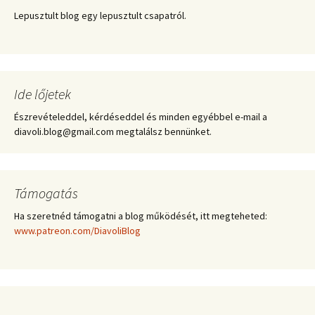
Lepusztult blog egy lepusztult csapatról.
Ide lőjetek
Észrevételeddel, kérdéseddel és minden egyébbel e-mail a
diavoli.blog@gmail.com megtalálsz bennünket.
Támogatás
Ha szeretnéd támogatni a blog működését, itt megteheted:
www.patreon.com/DiavoliBlog