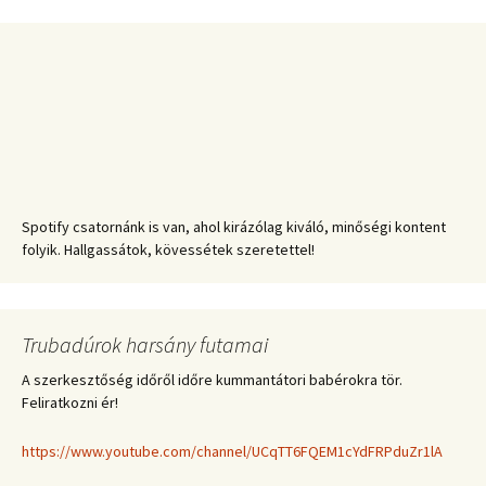
Spotify csatornánk is van, ahol kirázólag kiváló, minőségi kontent
folyik. Hallgassátok, kövessétek szeretettel!
Trubadúrok harsány futamai
A szerkesztőség időről időre kummantátori babérokra tör.
Feliratkozni ér!
https://www.youtube.com/channel/UCqTT6FQEM1cYdFRPduZr1lA