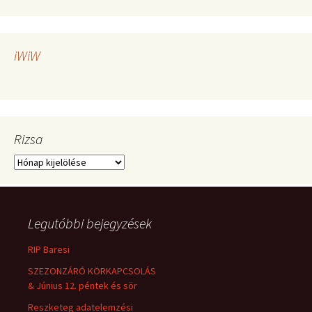
iWiW
Rizsa
Rizsa
Legutóbbi bejegyzések
RIP Baresi
SZEZONZÁRÓ KÖRKAPCSOLÁS
& Június 12. péntek és sör
Reszketeg adatelemzési