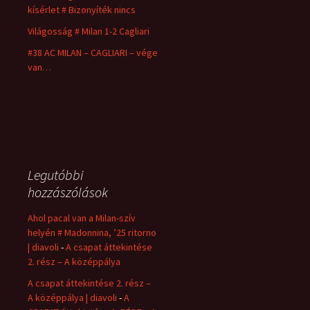
kísérlet # Bizonyíték nincs
Világosság # Milan 1-2 Cagliari
#38 AC MILAN – CAGLIARI – vége
van…
Legutóbbi
hozzászólások
Ahol pacal van a Milan-szív
helyén # Madonnina, ’25 ritorno
| diavoli
-
A csapat áttekintése
2. rész – A középpálya
A csapat áttekintése 2. rész –
A középpálya | diavoli
-
A