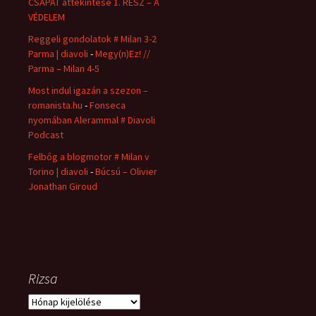
CSAPAT áttekintése 1. RÉSZ – A
VÉDELEM
Reggeli gondolatok # Milan 3-2
Parma | diavoli
-
Megy(n)Ez! //
Parma – Milan 4-5
Most indul igazán a szezon –
romanista.hu
-
Fonseca
nyomában Alerammal # Diavoli
Podcast
Felbőg a blogmotor # Milan v
Torino | diavoli
-
Búcsú – Olivier
Jonathan Giroud
Rizsa
Rizsa