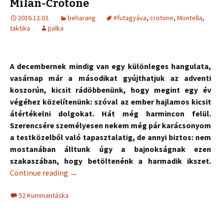
Milan-Crotone
2016.12.03.
beharang
#futagyáva
,
crotone
,
Montella
,
taktika
palka
A decembernek mindig van egy különleges hangulata,
vasárnap már a másodikat gyújthatjuk az adventi
koszorún, kicsit rádöbbenünk, hogy megint egy év
végéhez közelítenünk: szóval az ember hajlamos kicsit
átértékelni dolgokat. Hát még harmincon felül.
Szerencsére személyesen nekem még pár karácsonyom
a testközelből való tapasztalatig, de annyi biztos: nem
mostanában álltunk úgy a bajnokságnak ezen
szakaszában, hogy betöltenénk a harmadik ikszet.
Continue reading
→
52 Kummantáska