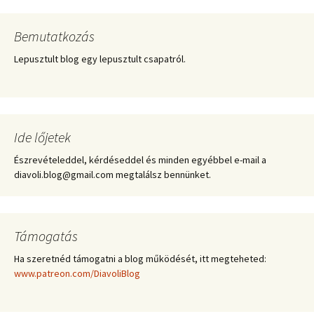
Bemutatkozás
Lepusztult blog egy lepusztult csapatról.
Ide lőjetek
Észrevételeddel, kérdéseddel és minden egyébbel e-mail a
diavoli.blog@gmail.com megtalálsz bennünket.
Támogatás
Ha szeretnéd támogatni a blog működését, itt megteheted:
www.patreon.com/DiavoliBlog