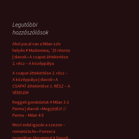
Legutóbbi
hozzászólások
Ahol pacal van a Milan-szív
helyén # Madonnina, ’25 ritorno
| diavoli
-
A csapat áttekintése
2. rész – A középpálya
A csapat áttekintése 2. rész –
A középpálya | diavoli
-
A
CSAPAT áttekintése 1. RÉSZ – A
VÉDELEM
Reggeli gondolatok # Milan 3-2
Parma | diavoli
-
Megy(n)Ez! //
Parma – Milan 4-5
Most indul igazán a szezon –
romanista.hu
-
Fonseca
nyomában Alerammal # Diavoli