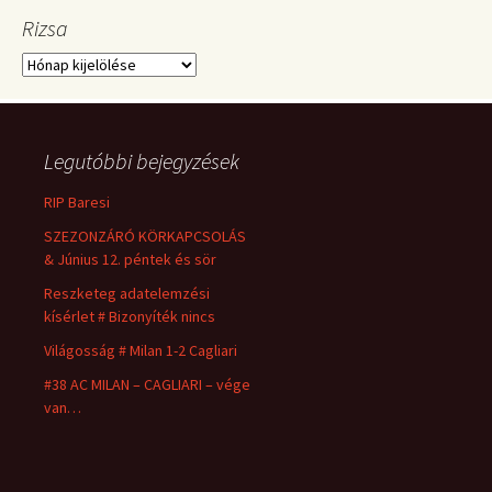
Rizsa
Rizsa
Legutóbbi bejegyzések
RIP Baresi
SZEZONZÁRÓ KÖRKAPCSOLÁS
& Június 12. péntek és sör
Reszketeg adatelemzési
kísérlet # Bizonyíték nincs
Világosság # Milan 1-2 Cagliari
#38 AC MILAN – CAGLIARI – vége
van…