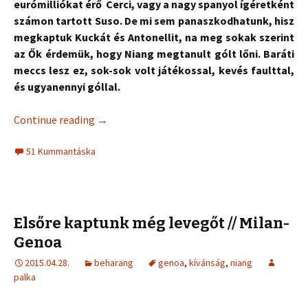
eurómilliókat érő Cerci, vagy a nagy spanyol ígéretként
számon tartott Suso. De mi sem panaszkodhatunk, hisz
megkaptuk Kuckát és Antonellit, na meg sokak szerint
az Ők érdemük, hogy Niang megtanult gólt lőni. Baráti
meccs lesz ez, sok-sok volt játékossal, kevés faulttal,
és ugyanennyi góllal.
Continue reading
→
51 Kummantáska
Elsőre kaptunk még levegőt // Milan-
Genoa
2015.04.28.
beharang
genoa
,
kívánság
,
niang
palka