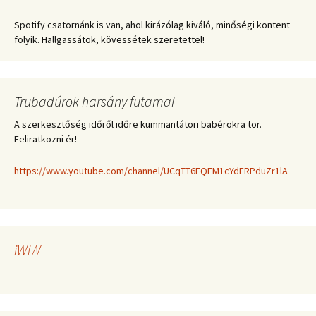
Spotify csatornánk is van, ahol kirázólag kiváló, minőségi kontent
folyik. Hallgassátok, kövessétek szeretettel!
Trubadúrok harsány futamai
A szerkesztőség időről időre kummantátori babérokra tör.
Feliratkozni ér!
https://www.youtube.com/channel/UCqTT6FQEM1cYdFRPduZr1lA
iWiW