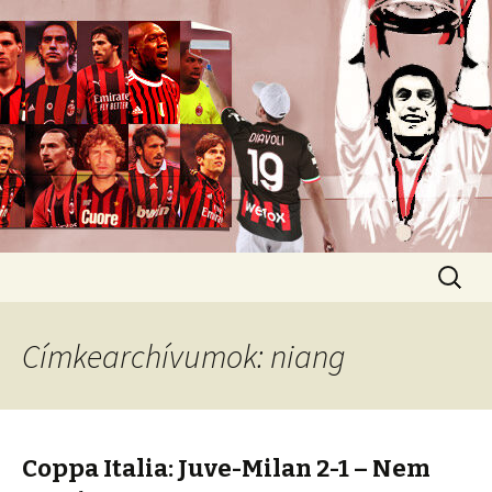
Romokban heverő blog egy romokban
heverő csapatról.
diavoli
Ugrás
Keresés
a
tartalomhoz
Címkearchívumok: niang
Coppa Italia: Juve-Milan 2-1 – Nem