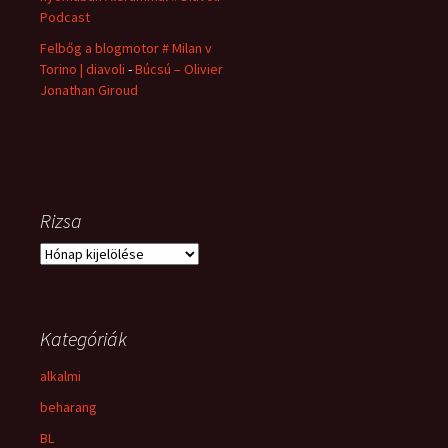
Podcast
Felbőg a blogmotor # Milan v
Torino | diavoli
-
Búcsú – Olivier
Jonathan Giroud
Rizsa
Rizsa
Kategóriák
alkalmi
beharang
BL