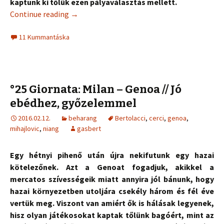
kaptunk ki tőlük ezen pályaválasztás mellett.
Continue reading
→
11 Kummantáska
°25 Giornata: Milan – Genoa // Jó
ebédhez, győzelemmel
2016.02.12.
beharang
Bertolacci
,
cerci
,
genoa
,
mihajlovic
,
niang
gasbert
Egy hétnyi pihenő után újra nekifutunk egy hazai
kötelezőnek. Azt a Genoat fogadjuk, akikkel a
mercatos szívességeik miatt annyira jól bánunk, hogy
hazai környezetben utoljára csekély három és fél éve
vertük meg. Viszont van amiért ők is hálásak legyenek,
hisz olyan játékosokat kaptak tőlünk bagóért, mint az