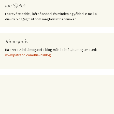
Ide lőjetek
Észrevételeddel, kérdéseddel és minden egyébbel e-mail a
diavoli.blog@gmail.com megtalálsz bennünket.
Támogatás
Ha szeretnéd támogatni a blog működését, itt megteheted:
www.patreon.com/DiavoliBlog