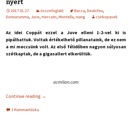
nyert
2017.01.27.
összefoglaló
Bacca
,
Deulofeu
,
Donnarumma
,
Juve
,
mercato
,
Montella
,
niang
csirkopasek
Az idei Coppát ezzel a Juve elleni 1-2-vel ki is
pipálhattuk. Voltak értékelhető pillanataink, de ez nem
a mi meccsünk volt. Az első félidőben nagyon súlyosan
szétkaptak, de a gigasallert elkerültük.
acmilan.com
Continue reading
→
2 Kummantáska