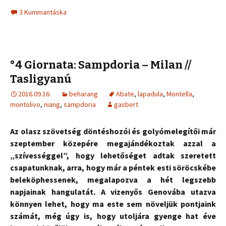
3 Kummantáska
°4 Giornata: Sampdoria – Milan //
Tasligyanú
2016.09.16.
beharang
Abate
,
lapadula
,
Montella
,
montolivo
,
niang
,
sampdoria
gasbert
Az olasz szövetség döntéshozói és golyómelegítői már
szeptember közepére megajándékoztak azzal a
„szívességgel”, hogy lehetőséget adtak szeretett
csapatunknak, arra, hogy már a péntek esti söröcskébe
beleköphessenek, megalapozva a hét legszebb
napjainak hangulatát. A vizenyős Genovába utazva
könnyen lehet, hogy ma este sem növeljük pontjaink
számát, még úgy is, hogy utoljára gyenge hat éve