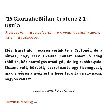
°15 Giornata: Milan-Crotone 2-1 –
Gyula
2016.12.06.
összefoglaló
crotone
,
lapadula
,
Montella
,
niang
csirkopasek
Elég frusztráló meccsen vertük le a Crotonét, de a
lényeg, hogy csak sikerült. Kellett ehhez jó adag
tökölés, két pontrúgás utáni gól, de leginkább Gyula.
Elszánt volt, küzdött, összehozott egy tizenegyest,
majd a végén a győztest is beverte, oltári nagy pacsi,
nagyon kellett.
acmilan.com, Força Chape
Continue reading
→