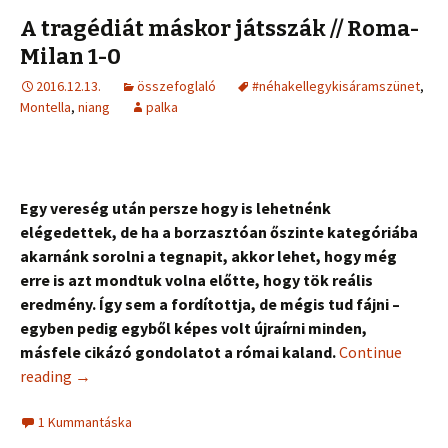
A tragédiát máskor játsszák // Roma-
Milan 1-0
2016.12.13.
összefoglaló
#néhakellegykisáramszünet
,
Montella
,
niang
palka
Egy vereség után persze hogy is lehetnénk
elégedettek, de ha a borzasztóan őszinte kategóriába
akarnánk sorolni a tegnapit, akkor lehet, hogy még
erre is azt mondtuk volna előtte, hogy tök reális
eredmény. Így sem a fordítottja, de mégis tud fájni –
egyben pedig egyből képes volt újraírni minden,
másfele cikázó gondolatot a római kaland.
Continue
reading
→
1 Kummantáska