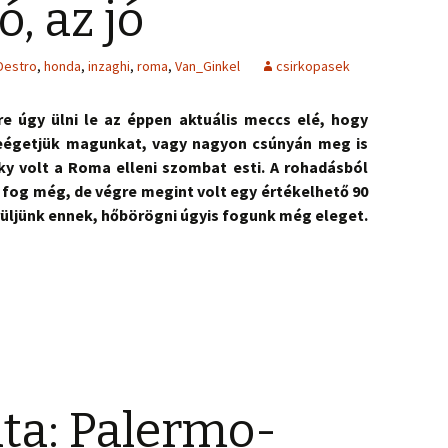
ó, az jó
Destro
,
honda
,
inzaghi
,
roma
,
Van_Ginkel
csirkopasek
re úgy ülni le az éppen aktuális meccs elé, hogy
eégetjük magunkat, vagy nagyon csúnyán meg is
y volt a Roma elleni szombat esti. A rohadásból
s fog még, de végre megint volt egy értékelhető 90
örüljünk ennek, hőbörögni úgyis fogunk még eleget.
ta: Palermo-