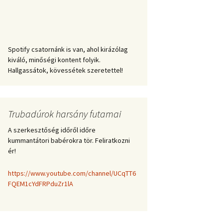
Spotify csatornánk is van, ahol kirázólag
kiváló, minőségi kontent folyik.
Hallgassátok, kövessétek szeretettel!
Trubadúrok harsány futamai
A szerkesztőség időről időre
kummantátori babérokra tör. Feliratkozni
ér!
https://www.youtube.com/channel/UCqTT6
FQEM1cYdFRPduZr1lA