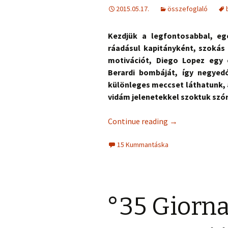
2015.05.17.
összefoglaló
Kezdjük a legfontosabbal, eg
ráadásul kapitányként, szokás 
motivációt, Diego Lopez egy
Berardi bombáját, így negyed
különleges meccset láthatunk, 
vidám jelenetekkel szoktuk szó
Continue reading
→
15 Kummantáska
°35 Giorn