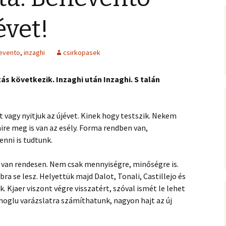
évet!
evento
,
inzaghi
csirkopasek
tás következik. Inzaghi után Inzaghi. S talán
 vagy nyitjuk az újévet. Kinek hogy testszik. Nekem
re meg is van az esély. Forma rendben van,
enni is tudtunk.
is van rendesen. Nem csak mennyiségre, minőségre is.
ra se lesz. Helyettük majd Dalot, Tonali, Castillejo és
 Kjaer viszont végre visszatért, szóval ismét le lehet
anoglu varázslatra számíthatunk, nagyon hajt az új