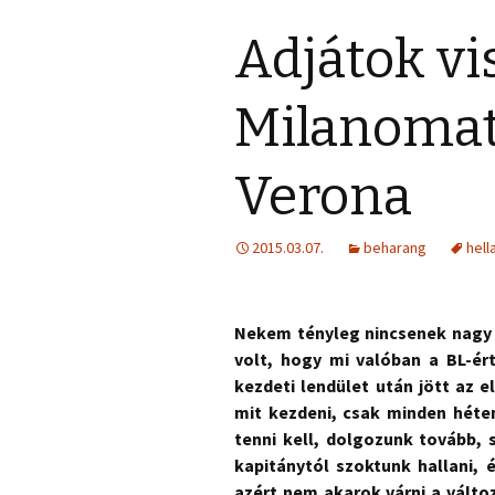
Adjátok vi
Milanomat!
Verona
2015.03.07.
beharang
hell
Nekem tényleg nincsenek nagy e
volt, hogy mi valóban a BL-ér
kezdeti lendület után jött az 
mit kezdeni, csak minden héte
tenni kell, dolgozunk tovább, 
kapitánytól szoktunk hallani, 
azért nem akarok várni a válto