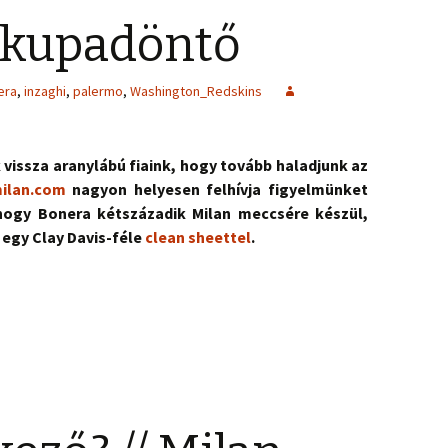
0 kupadöntő
era
,
inzaghi
,
palermo
,
Washington_Redskins
vissza aranylábú fiaink, hogy tovább haladjunk az
ilan.com
nagyon helyesen felhívja figyelmünket
hogy Bonera kétszázadik Milan meccsére készül,
egy Clay Davis-féle
clean sheettel
.