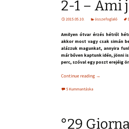
2-1 – Ami j
2015.05.10.
összefoglaló
Amilyen ótvar érzés hétről hét
akkor most vagy csak simán b
alázzuk magunkat, annyira funk
már bőven kaptunk idén, jönni i
perc, szóval egy poszt erejéig 
Continue reading
→
5 Kummantáska
°29 Giorna