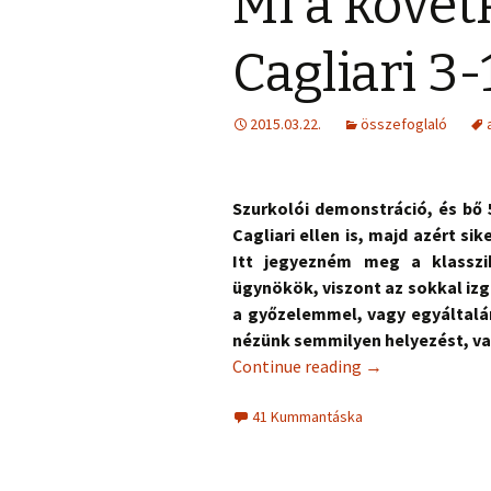
Mi a követ
Cagliari 3-
2015.03.22.
összefoglaló
Szurkolói demonstráció, és bő 
Cagliari ellen is, majd azért si
Itt jegyezném meg a klasszik
ügynökök, viszont az sokkal izgi
a győzelemmel, vagy egyáltalán
nézünk semmilyen helyezést, va
Continue reading
→
41 Kummantáska