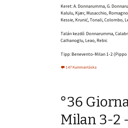
Keret: A. Donnarumma, G. Donnarum
Kalulu, Kjær, Musacchio, Romagnoli
Kessie, Krunić, Tonali, Colombo, L
Talán kezdő: Donnarumma, Calabria,
Calhanoglu, Leao, Rebic
Tipp: Benevento-Milan 1-2 (Pippo i
147 Kummantáska
°36 Giorna
Milan 3-2