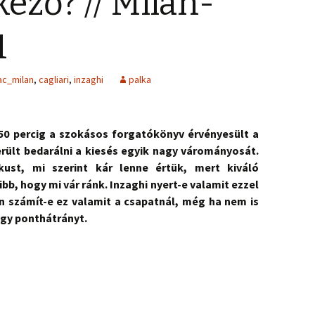
kező? // Milan-
1
ac_milan
,
cagliari
,
inzaghi
palka
50 percig a szokásos forgatókönyv érvényesült a
került bedarálni a kiesés egyik nagy várományosát.
ust, mi szerint kár lenne értük, mert kiváló
bb, hogy mi vár ránk. Inzaghi nyert-e valamit ezzel
 számít-e ez valamit a csapatnál, még ha nem is
gy ponthátrányt.