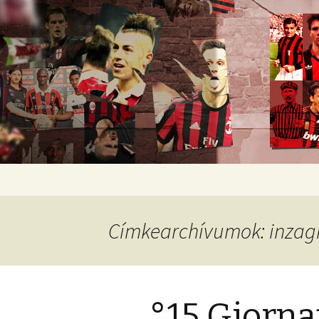
Romokban heverő blog egy rom
diavoli
Ugrás
a
tartalomhoz
Címkearchívumok: inzag
°15 Giorna