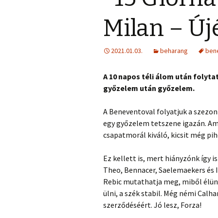
Milan – Új
2021.01.03.
beharang
ben
A 10 napos téli álom után folyta
győzelem után győzelem.
A Beneventoval folyatjuk a szezont
egy győzelem tetszene igazán. Ami
csapatmorál kiváló, kicsit még pih
Ez kellett is, mert hiányzónk így 
Theo, Bennacer, Saelemaekers és Ib
Rebic mutathatja meg, miből élünk.
ülni, a szék stabil. Még némi Calh
szerződéséért. Jó lesz, Forza!