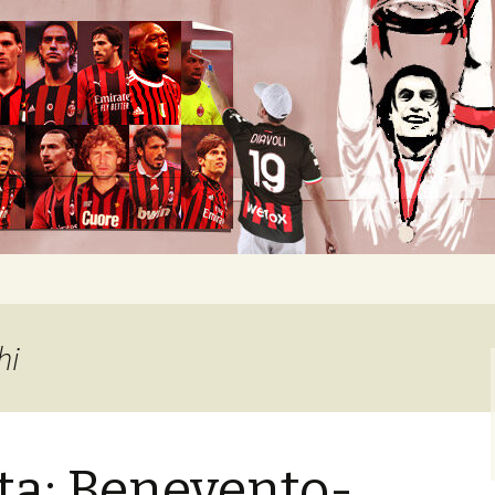
okban heverő csapatról.
hi
ta: Benevento-