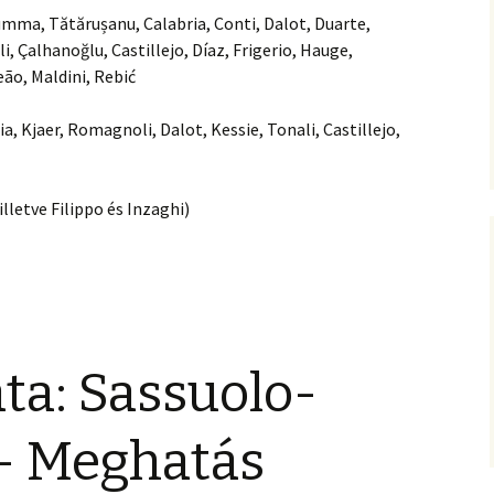
ma, Tătărușanu, Calabria, Conti, Dalot, Duarte,
, Çalhanoğlu, Castillejo, Díaz, Frigerio, Hauge,
eão, Maldini, Rebić
 Kjaer, Romagnoli, Dalot, Kessie, Tonali, Castillejo,
lletve Filippo és Inzaghi)
ta: Sassuolo-
 – Meghatás