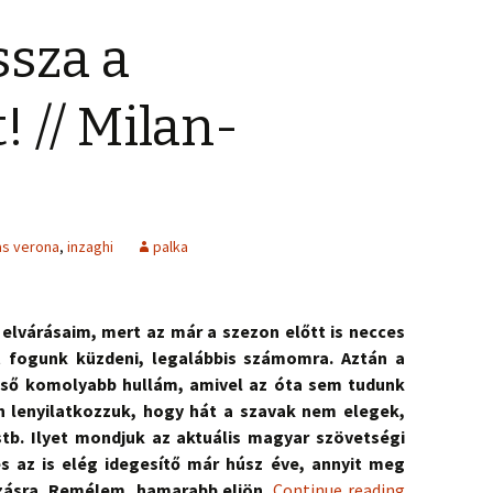
ssza a
 // Milan-
as verona
,
inzaghi
palka
lvárásaim, mert az már a szezon előtt is necces
t fogunk küzdeni, legalábbis számomra. Aztán a
első komolyabb hullám, amivel az óta sem tudunk
n lenyilatkozzuk, hogy hát a szavak nem elegek,
stb. Ilyet mondjuk az aktuális magyar szövetségi
és az is elég idegesítő már húsz éve, annyit meg
zásra. Remélem, hamarabb eljön.
Continue reading