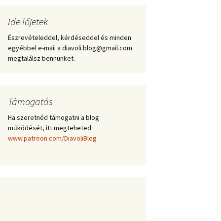
Ide lőjetek
Észrevételeddel, kérdéseddel és minden
egyébbel e-mail a diavoli.blog@gmail.com
megtalálsz bennünket.
Támogatás
Ha szeretnéd támogatni a blog
működését, itt megteheted:
www.patreon.com/DiavoliBlog