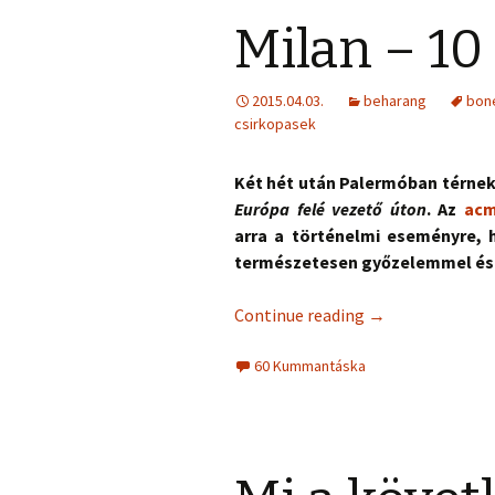
Milan – 1
2015.04.03.
beharang
bon
csirkopasek
Két hét után Palermóban térnek 
Európa felé vezető úton
. Az
acm
arra a történelmi eseményre, 
természetesen győzelemmel és 
Continue reading
→
60 Kummantáska