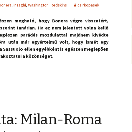
bonera
,
inzaghi
,
Washington_Redskins
csirkopasek
észen megható, hogy Bonera végre visszatért,
szerint tanárian. Ha ez nem jelentett volna kellő
 egészen parádés mozdulattal majdnem kivédte
óra után már egyértelmű volt, hogy ismét egy
a Sassuolo ellen egyébként is egészen meglepően
rakoztatni a közönséget.
ata: Milan-Roma